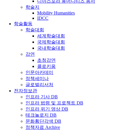
디아스포라 휴머니티즈 총서
학술지
Mobility Humanities
IDCC
학술활동
학술대회
세계학술대회
국제학술대회
국내학술대회
강연
초청강연
콜로키움
인문아카데미
정책세미나
글로벌리서처
전자정보관
인프라 기사 DB
인프라 법령 및 프로젝트 DB
인프라 위기 영상 DB
테크놀로지 DB
문화횡단각색 DB
정책자료 Archive