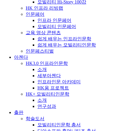
모빌리티 Hi-Story 100강
HK 인프라 리빙랩
인문페어
인프라 인문페어
모빌리티 인문페어
교육 영상 콘텐츠
쉽게 배우는 인프라인문학
쉽게 배우는 모빌리티인문학
인문페스티벌
아젠다
HK3.0 인프라인문학
소개
세부아젠다
인프라인문 아카데미
HK움 프로젝트
HK+ 모빌리티인문학
소개
연구성과
출판
학술도서
모빌리티인문학 총서
디아스포라 휴머니티즈 총서