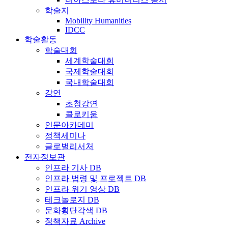
학술지
Mobility Humanities
IDCC
학술활동
학술대회
세계학술대회
국제학술대회
국내학술대회
강연
초청강연
콜로키움
인문아카데미
정책세미나
글로벌리서처
전자정보관
인프라 기사 DB
인프라 법령 및 프로젝트 DB
인프라 위기 영상 DB
테크놀로지 DB
문화횡단각색 DB
정책자료 Archive