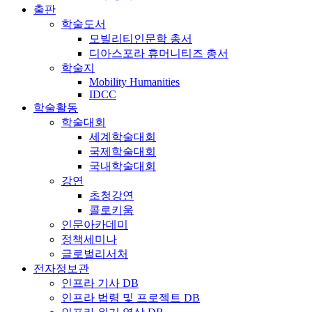
출판
학술도서
모빌리티인문학 총서
디아스포라 휴머니티즈 총서
학술지
Mobility Humanities
IDCC
학술활동
학술대회
세계학술대회
국제학술대회
국내학술대회
강연
초청강연
콜로키움
인문아카데미
정책세미나
글로벌리서처
전자정보관
인프라 기사 DB
인프라 법령 및 프로젝트 DB