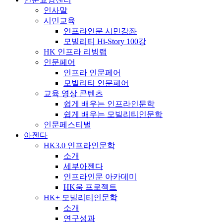
인사말
시민교육
인프라인문 시민강좌
모빌리티 Hi-Story 100강
HK 인프라 리빙랩
인문페어
인프라 인문페어
모빌리티 인문페어
교육 영상 콘텐츠
쉽게 배우는 인프라인문학
쉽게 배우는 모빌리티인문학
인문페스티벌
아젠다
HK3.0 인프라인문학
소개
세부아젠다
인프라인문 아카데미
HK움 프로젝트
HK+ 모빌리티인문학
소개
연구성과