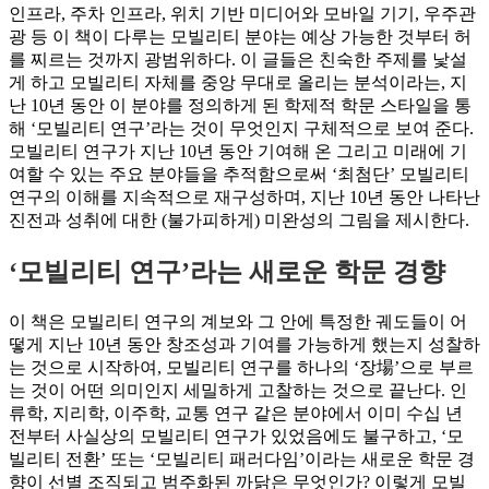
인프라, 주차 인프라, 위치 기반 미디어와 모바일 기기, 우주관
광 등 이 책이 다루는 모빌리티 분야는 예상 가능한 것부터 허
를 찌르는 것까지 광범위하다. 이 글들은 친숙한 주제를 낯설
게 하고 모빌리티 자체를 중앙 무대로 올리는 분석이라는, 지
난 10년 동안 이 분야를 정의하게 된 학제적 학문 스타일을 통
해 ‘모빌리티 연구’라는 것이 무엇인지 구체적으로 보여 준다.
모빌리티 연구가 지난 10년 동안 기여해 온 그리고 미래에 기
여할 수 있는 주요 분야들을 추적함으로써 ‘최첨단’ 모빌리티
연구의 이해를 지속적으로 재구성하며, 지난 10년 동안 나타난
진전과 성취에 대한 (불가피하게) 미완성의 그림을 제시한다.
‘모빌리티 연구’라는 새로운 학문 경향
이 책은 모빌리티 연구의 계보와 그 안에 특정한 궤도들이 어
떻게 지난 10년 동안 창조성과 기여를 가능하게 했는지 성찰하
는 것으로 시작하여, 모빌리티 연구를 하나의 ‘장場’으로 부르
는 것이 어떤 의미인지 세밀하게 고찰하는 것으로 끝난다. 인
류학, 지리학, 이주학, 교통 연구 같은 분야에서 이미 수십 년
전부터 사실상의 모빌리티 연구가 있었음에도 불구하고, ‘모
빌리티 전환’ 또는 ‘모빌리티 패러다임’이라는 새로운 학문 경
향이 선별 조직되고 범주화된 까닭은 무엇인가? 이렇게 모빌