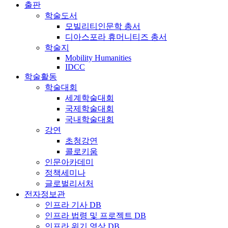
출판
학술도서
모빌리티인문학 총서
디아스포라 휴머니티즈 총서
학술지
Mobility Humanities
IDCC
학술활동
학술대회
세계학술대회
국제학술대회
국내학술대회
강연
초청강연
콜로키움
인문아카데미
정책세미나
글로벌리서처
전자정보관
인프라 기사 DB
인프라 법령 및 프로젝트 DB
인프라 위기 영상 DB