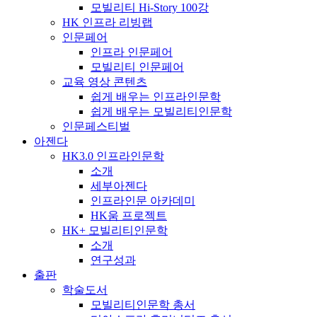
모빌리티 Hi-Story 100강
HK 인프라 리빙랩
인문페어
인프라 인문페어
모빌리티 인문페어
교육 영상 콘텐츠
쉽게 배우는 인프라인문학
쉽게 배우는 모빌리티인문학
인문페스티벌
아젠다
HK3.0 인프라인문학
소개
세부아젠다
인프라인문 아카데미
HK움 프로젝트
HK+ 모빌리티인문학
소개
연구성과
출판
학술도서
모빌리티인문학 총서