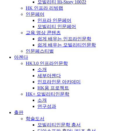
모빌리티 Hi-Story 100강
HK 인프라 리빙랩
인문페어
인프라 인문페어
모빌리티 인문페어
교육 영상 콘텐츠
쉽게 배우는 인프라인문학
쉽게 배우는 모빌리티인문학
인문페스티벌
아젠다
HK3.0 인프라인문학
소개
세부아젠다
인프라인문 아카데미
HK움 프로젝트
HK+ 모빌리티인문학
소개
연구성과
출판
학술도서
모빌리티인문학 총서
디아스포라 휴머니티즈 총서