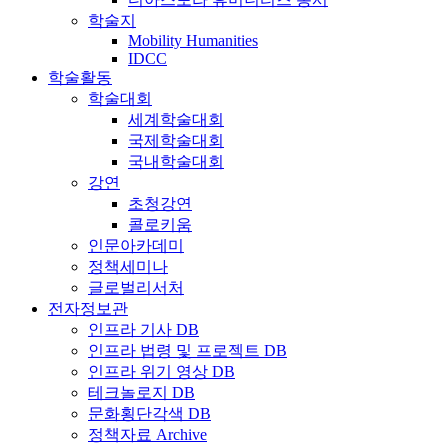
학술지
Mobility Humanities
IDCC
학술활동
학술대회
세계학술대회
국제학술대회
국내학술대회
강연
초청강연
콜로키움
인문아카데미
정책세미나
글로벌리서처
전자정보관
인프라 기사 DB
인프라 법령 및 프로젝트 DB
인프라 위기 영상 DB
테크놀로지 DB
문화횡단각색 DB
정책자료 Archive