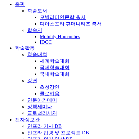
출판
학술도서
모빌리티인문학 총서
디아스포라 휴머니티즈 총서
학술지
Mobility Humanities
IDCC
학술활동
학술대회
세계학술대회
국제학술대회
국내학술대회
강연
초청강연
콜로키움
인문아카데미
정책세미나
글로벌리서처
전자정보관
인프라 기사 DB
인프라 법령 및 프로젝트 DB