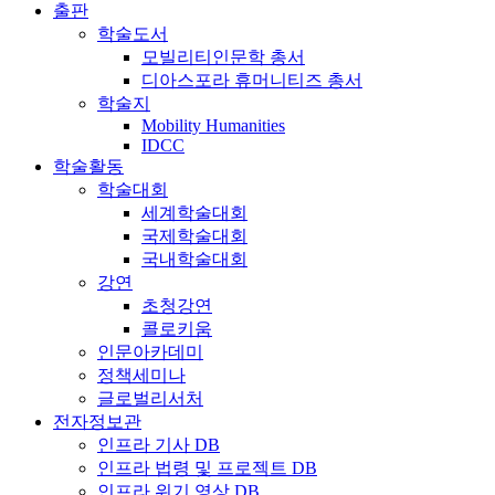
출판
학술도서
모빌리티인문학 총서
디아스포라 휴머니티즈 총서
학술지
Mobility Humanities
IDCC
학술활동
학술대회
세계학술대회
국제학술대회
국내학술대회
강연
초청강연
콜로키움
인문아카데미
정책세미나
글로벌리서처
전자정보관
인프라 기사 DB
인프라 법령 및 프로젝트 DB
인프라 위기 영상 DB