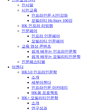
인사말
시민교육
인프라인문 시민강좌
모빌리티 Hi-Story 100강
HK 인프라 리빙랩
인문페어
인프라 인문페어
모빌리티 인문페어
교육 영상 콘텐츠
쉽게 배우는 인프라인문학
쉽게 배우는 모빌리티인문학
인문페스티벌
아젠다
HK3.0 인프라인문학
소개
세부아젠다
인프라인문 아카데미
HK움 프로젝트
HK+ 모빌리티인문학
소개
연구성과