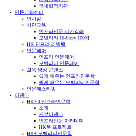
국내협력기관
인문교양센터
인사말
시민교육
인프라인문 시민강좌
모빌리티 Hi-Story 100강
HK 인프라 리빙랩
인문페어
인프라 인문페어
모빌리티 인문페어
교육 영상 콘텐츠
쉽게 배우는 인프라인문학
쉽게 배우는 모빌리티인문학
인문페스티벌
아젠다
HK3.0 인프라인문학
소개
세부아젠다
인프라인문 아카데미
HK움 프로젝트
HK+ 모빌리티인문학