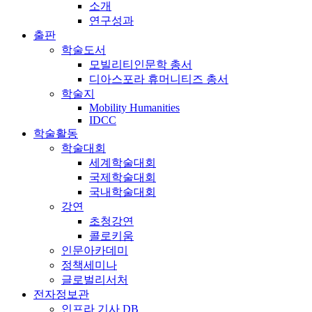
소개
연구성과
출판
학술도서
모빌리티인문학 총서
디아스포라 휴머니티즈 총서
학술지
Mobility Humanities
IDCC
학술활동
학술대회
세계학술대회
국제학술대회
국내학술대회
강연
초청강연
콜로키움
인문아카데미
정책세미나
글로벌리서처
전자정보관
인프라 기사 DB