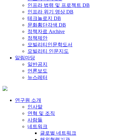
인프라 법령 및 프로젝트 DB
인프라 위기 영상 DB
테크놀로지 DB
문화횡단각색 DB
정책자료 Archive
정책제안
모빌리티인문학도서
모빌리티 인문지도
알림마당
일반공지
언론보도
뉴스레터
연구원 소개
인사말
연혁 및 조직
사람들
네트워크
글로벌 네트워크
해외협력기관