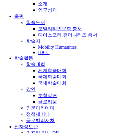
소개
연구성과
출판
학술도서
모빌리티인문학 총서
디아스포라 휴머니티즈 총서
학술지
Mobility Humanities
IDCC
학술활동
학술대회
세계학술대회
국제학술대회
국내학술대회
강연
초청강연
콜로키움
인문아카데미
정책세미나
글로벌리서처
전자정보관
인프라 기사 DB