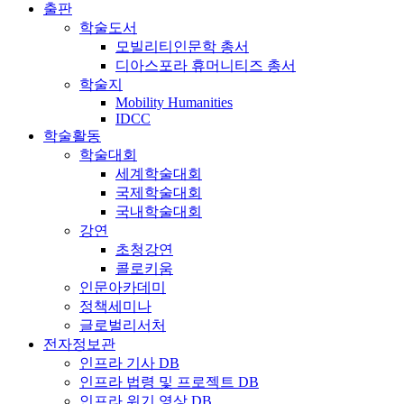
출판
학술도서
모빌리티인문학 총서
디아스포라 휴머니티즈 총서
학술지
Mobility Humanities
IDCC
학술활동
학술대회
세계학술대회
국제학술대회
국내학술대회
강연
초청강연
콜로키움
인문아카데미
정책세미나
글로벌리서처
전자정보관
인프라 기사 DB
인프라 법령 및 프로젝트 DB
인프라 위기 영상 DB