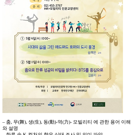
– 춤, 무(舞), 생(生), 동(動)-역(力)- 모빌리티 에 관한 용어 이해
와 설명
– 한류 속 K-컬처의 향유 실태 조사 및 의미 파악