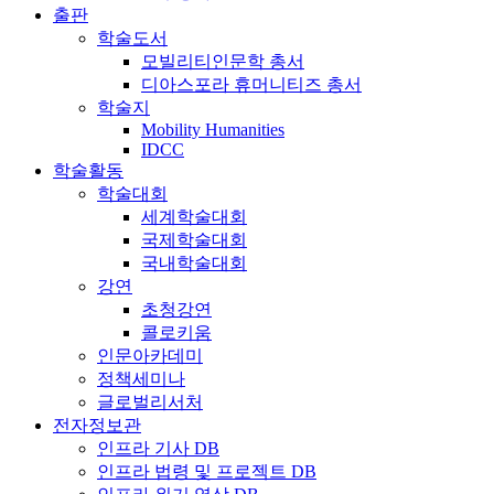
출판
학술도서
모빌리티인문학 총서
디아스포라 휴머니티즈 총서
학술지
Mobility Humanities
IDCC
학술활동
학술대회
세계학술대회
국제학술대회
국내학술대회
강연
초청강연
콜로키움
인문아카데미
정책세미나
글로벌리서처
전자정보관
인프라 기사 DB
인프라 법령 및 프로젝트 DB