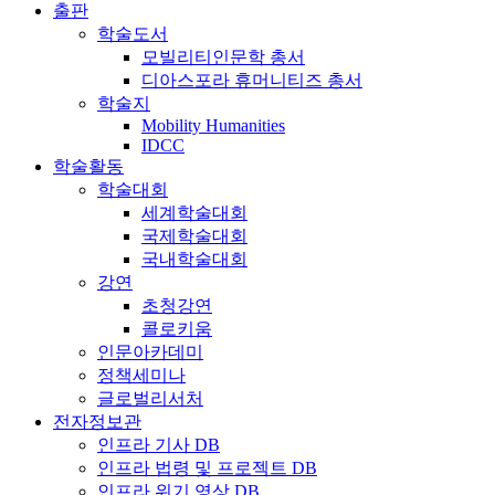
출판
학술도서
모빌리티인문학 총서
디아스포라 휴머니티즈 총서
학술지
Mobility Humanities
IDCC
학술활동
학술대회
세계학술대회
국제학술대회
국내학술대회
강연
초청강연
콜로키움
인문아카데미
정책세미나
글로벌리서처
전자정보관
인프라 기사 DB
인프라 법령 및 프로젝트 DB
인프라 위기 영상 DB