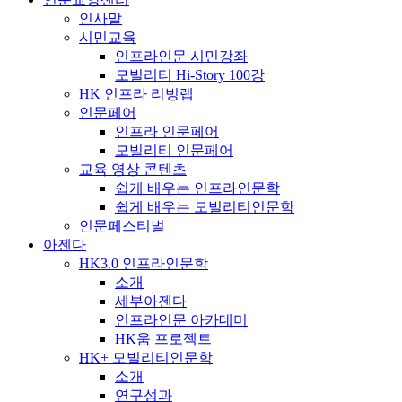
인사말
시민교육
인프라인문 시민강좌
모빌리티 Hi-Story 100강
HK 인프라 리빙랩
인문페어
인프라 인문페어
모빌리티 인문페어
교육 영상 콘텐츠
쉽게 배우는 인프라인문학
쉽게 배우는 모빌리티인문학
인문페스티벌
아젠다
HK3.0 인프라인문학
소개
세부아젠다
인프라인문 아카데미
HK움 프로젝트
HK+ 모빌리티인문학
소개
연구성과