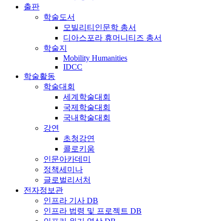
출판
학술도서
모빌리티인문학 총서
디아스포라 휴머니티즈 총서
학술지
Mobility Humanities
IDCC
학술활동
학술대회
세계학술대회
국제학술대회
국내학술대회
강연
초청강연
콜로키움
인문아카데미
정책세미나
글로벌리서처
전자정보관
인프라 기사 DB
인프라 법령 및 프로젝트 DB