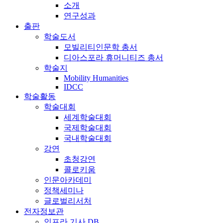
소개
연구성과
출판
학술도서
모빌리티인문학 총서
디아스포라 휴머니티즈 총서
학술지
Mobility Humanities
IDCC
학술활동
학술대회
세계학술대회
국제학술대회
국내학술대회
강연
초청강연
콜로키움
인문아카데미
정책세미나
글로벌리서처
전자정보관
인프라 기사 DB