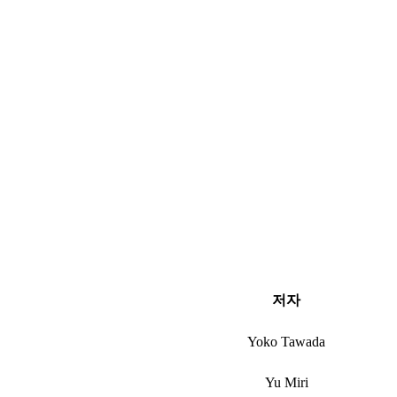
저자
Yoko Tawada
Yu Miri