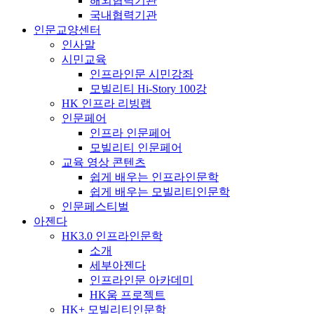
해외협력기관
국내협력기관
인문교양센터
인사말
시민교육
인프라인문 시민강좌
모빌리티 Hi-Story 100강
HK 인프라 리빙랩
인문페어
인프라 인문페어
모빌리티 인문페어
교육 영상 콘텐츠
쉽게 배우는 인프라인문학
쉽게 배우는 모빌리티인문학
인문페스티벌
아젠다
HK3.0 인프라인문학
소개
세부아젠다
인프라인문 아카데미
HK움 프로젝트
HK+ 모빌리티인문학