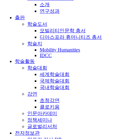
소개
연구성과
출판
학술도서
모빌리티인문학 총서
디아스포라 휴머니티즈 총서
학술지
Mobility Humanities
IDCC
학술활동
학술대회
세계학술대회
국제학술대회
국내학술대회
강연
초청강연
콜로키움
인문아카데미
정책세미나
글로벌리서처
전자정보관