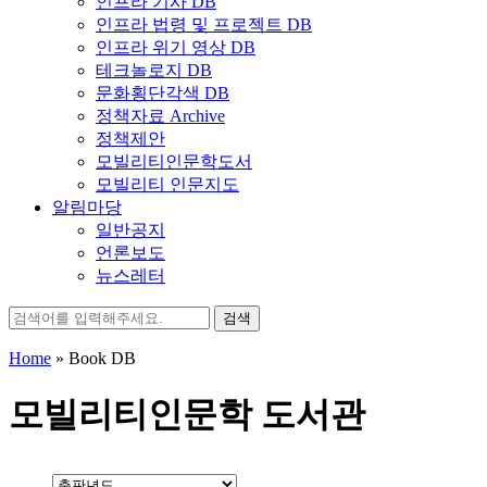
인프라 기사 DB
인프라 법령 및 프로젝트 DB
인프라 위기 영상 DB
테크놀로지 DB
문화횡단각색 DB
정책자료 Archive
정책제안
모빌리티인문학도서
모빌리티 인문지도
알림마당
일반공지
언론보도
뉴스레터
검
색:
Home
»
Book DB
모빌리티인문학 도서관