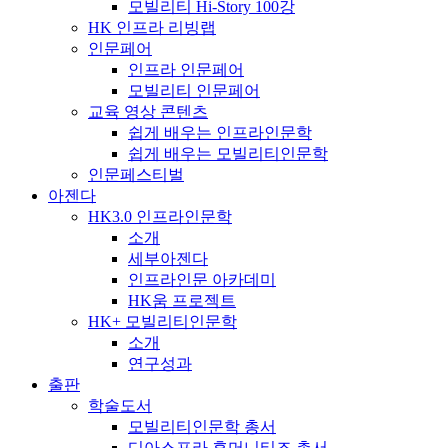
모빌리티 Hi-Story 100강
HK 인프라 리빙랩
인문페어
인프라 인문페어
모빌리티 인문페어
교육 영상 콘텐츠
쉽게 배우는 인프라인문학
쉽게 배우는 모빌리티인문학
인문페스티벌
아젠다
HK3.0 인프라인문학
소개
세부아젠다
인프라인문 아카데미
HK움 프로젝트
HK+ 모빌리티인문학
소개
연구성과
출판
학술도서
모빌리티인문학 총서
디아스포라 휴머니티즈 총서