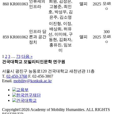
인류세의
희원, 김성은,
모48
앨피
860
KR001063
2025
인프라
고봉준, 최인
ㅇ
호, 박성우, 김
은주, 김소영
이진형, 이정,
배상희, 허유
인프라 담
300
선, 이미애, 구
모48
론과 공간
앨피
859
KR001062
2025
동현, 김화자,
ㅇ
정치
홍유진, 임보
미
1
2
3
…
73
다음 »
건국대학교 모빌리티인문학 연구원
서울시 광진구 능동로120 건국대학교 새천년관 11층
T.
02-450-3768
F. 02-456-3807
Email.
mobility@konkuk.ac.kr
Copyright©2026 Academy of Mobility Humanities. ALL RIGHTS