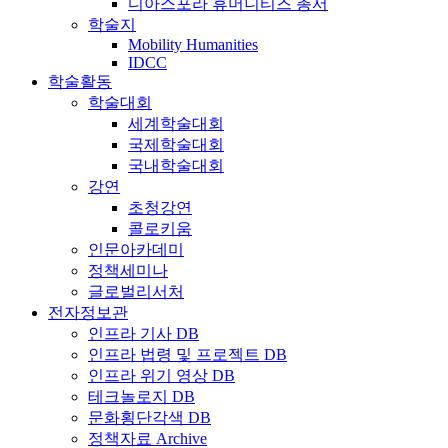
디아스포라 휴머니티즈 총서
학술지
Mobility Humanities
IDCC
학술활동
학술대회
세계학술대회
국제학술대회
국내학술대회
강연
초청강연
콜로키움
인문아카데미
정책세미나
글로벌리서처
전자정보관
인프라 기사 DB
인프라 법령 및 프로젝트 DB
인프라 위기 영상 DB
테크놀로지 DB
문화횡단각색 DB
정책자료 Archive