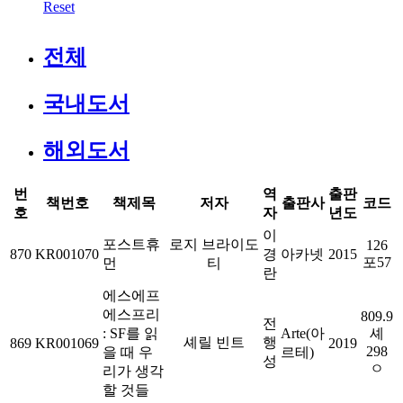
Reset
전체
국내도서
해외도서
번
역
출판
책번호
책제목
저자
출판사
코드
호
자
년도
이
포스트휴
로지 브라이도
126
870
KR001070
경
아카넷
2015
포57
먼
티
란
에스에프
에스프리
809.9
전
: SF를 읽
Arte(아
셰
셰릴 빈트
행
869
KR001069
2019
298
을 때 우
르테)
성
ㅇ
리가 생각
할 것들