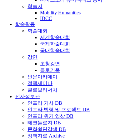
학술지
Mobility Humanities
IDCC
학술활동
학술대회
세계학술대회
국제학술대회
국내학술대회
강연
초청강연
콜로키움
인문아카데미
정책세미나
글로벌리서처
전자정보관
인프라 기사 DB
인프라 법령 및 프로젝트 DB
인프라 위기 영상 DB
테크놀로지 DB
문화횡단각색 DB
정책자료 Archive