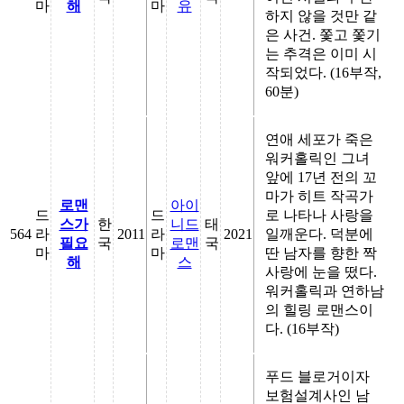
마
해
마
유
하지 않을 것만 같
은 사건. 쫓고 쫓기
는 추격은 이미 시
작되었다. (16부작,
60분)
연애 세포가 죽은
워커홀릭인 그녀
앞에 17년 전의 꼬
마가 히트 작곡가
로맨
아이
드
드
로 나타나 사랑을
스가
한
니드
태
564
라
2011
라
2021
일깨운다. 덕분에
필요
국
로맨
국
마
마
딴 남자를 향한 짝
해
스
사랑에 눈을 떴다.
워커홀릭과 연하남
의 힐링 로맨스이
다. (16부작)
푸드 블로거이자
보험설계사인 남