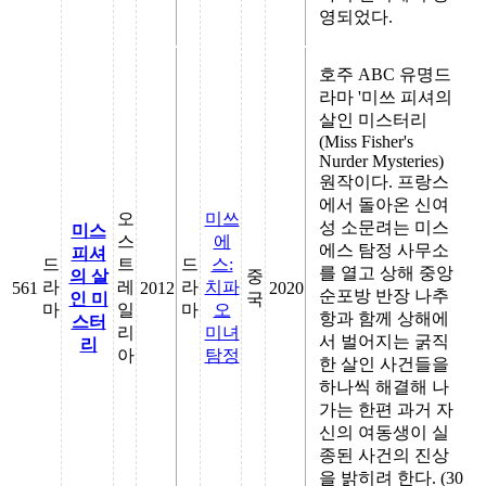
영되었다.
호주 ABC 유명드
라마 '미쓰 피셔의
살인 미스터리
(Miss Fisher's
Nurder Mysteries)
원작이다. 프랑스
에서 돌아온 신여
오
미쓰
성 소문려는 미스
미스
스
에
에스 탐정 사무소
피셔
드
트
드
스:
를 열고 상해 중앙
의 살
중
라
레
라
치파
561
2012
2020
순포방 반장 나추
인 미
국
마
일
마
오
항과 함께 상해에
스터
리
미녀
서 벌어지는 굵직
리
아
탐정
한 살인 사건들을
하나씩 해결해 나
가는 한편 과거 자
신의 여동생이 실
종된 사건의 진상
을 밝히려 한다. (30