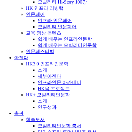
모빌리티 Hi-Story 100강
HK 인프라 리빙랩
인문페어
인프라 인문페어
모빌리티 인문페어
교육 영상 콘텐츠
쉽게 배우는 인프라인문학
쉽게 배우는 모빌리티인문학
인문페스티벌
아젠다
HK3.0 인프라인문학
소개
세부아젠다
인프라인문 아카데미
HK움 프로젝트
HK+ 모빌리티인문학
소개
연구성과
출판
학술도서
모빌리티인문학 총서
디아스포라 휴머니티즈 총서