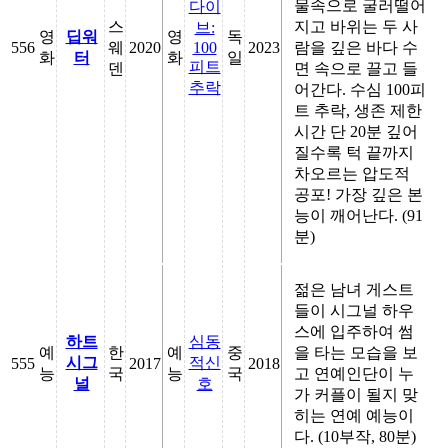
물속으로 굴러떨어
다이
스
지고 바위는 두 사
브:
영
딥워
영
독
556
웨
2020
100
2023
람을 깊은 바다 수
화
터
화
일
피트
덴
면 속으로 끌고 들
추락
어간다. 수심 100피
트 추락, 생존 제한
시간 단 20분 깊어
질수록 턱 끝까지
차오르는 압도적
공포! 가장 깊은 본
능이 깨어난다. (91
분)
젊은 남녀 게스트
들이 시그널 하우
스에 입주하여 썸
하트
심동
예
한
예
중
을 타는 모습을 보
시그
적신
555
2017
2018
능
국
능
국
고 연예인단이 누
널
호
가 커플이 될지 맞
히는 연예 예능이
다. (10부작, 80분)