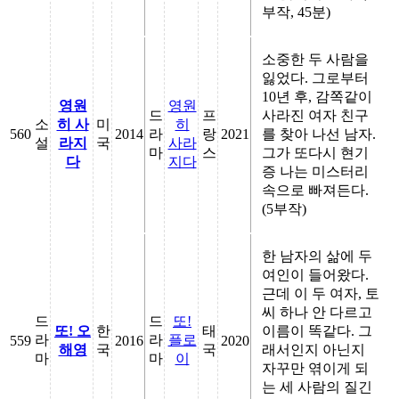
부작, 45분)
소중한 두 사람을
잃었다. 그로부터
10년 후, 감쪽같이
영원
영원
드
프
사라진 여자 친구
소
히 사
미
히
560
2014
라
랑
2021
를 찾아 나선 남자.
설
라지
국
사라
마
스
그가 또다시 현기
다
지다
증 나는 미스터리
속으로 빠져든다.
(5부작)
한 남자의 삶에 두
여인이 들어왔다.
근데 이 두 여자, 토
씨 하나 안 다르고
드
드
또!
또! 오
한
태
이름이 똑같다. 그
라
라
플로
559
2016
2020
해영
국
국
래서인지 아닌지
마
마
이
자꾸만 엮이게 되
는 세 사람의 질긴