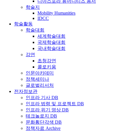
디아스포라 휴머니티즈 총서
학술지
Mobility Humanities
IDCC
학술활동
학술대회
세계학술대회
국제학술대회
국내학술대회
강연
초청강연
콜로키움
인문아카데미
정책세미나
글로벌리서처
전자정보관
인프라 기사 DB
인프라 법령 및 프로젝트 DB
인프라 위기 영상 DB
테크놀로지 DB
문화횡단각색 DB
정책자료 Archive