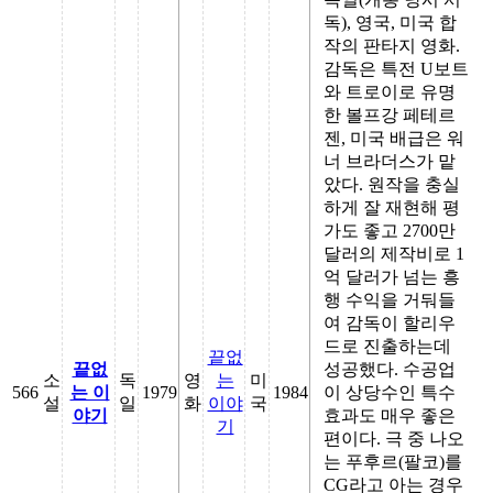
독), 영국, 미국 합
작의 판타지 영화.
감독은 특전 U보트
와 트로이로 유명
한 볼프강 페테르
젠, 미국 배급은 워
너 브라더스가 맡
았다. 원작을 충실
하게 잘 재현해 평
가도 좋고 2700만
달러의 제작비로 1
억 달러가 넘는 흥
행 수익을 거둬들
여 감독이 할리우
드로 진출하는데
끝없
끝없
성공했다. 수공업
소
독
영
는
미
566
는 이
1979
1984
이 상당수인 특수
설
일
화
이야
국
야기
효과도 매우 좋은
기
편이다. 극 중 나오
는 푸후르(팔코)를
CG라고 아는 경우