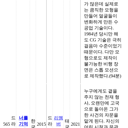
가 많은데 실제로
는 큼직한 모형을
만들어 얼굴들이
변화하게 만든 수
공업 기술이다.
1984년 당시만 해
도 CG 기술은 극히
걸음마 수준이었기
때문이다. 다만 모
형으로도 제작이
불가능한 비행 장
면은 스톱 모션으
로 제작했다.(94분)
누구에게도 곁을
주지 않는 천재 형
사, 오랜만에 고국
으로 돌아온 그가
한 사건의 자문을
드
너를
드
리멤
한
태
맡게 된다. 자신의
라
기억
라
버
565
2015
2021
국
국
어린 시절과 무관