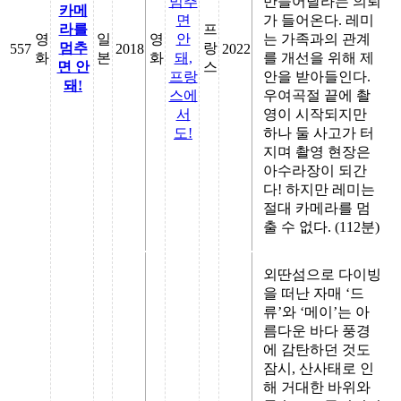
멈추
만들어달라는 의뢰
카메
면
가 들어온다. 레미
라를
프
영
일
영
안
는 가족과의 관계
멈추
랑
557
2018
2022
화
본
화
돼,
를 개선을 위해 제
면 안
스
프랑
안을 받아들인다.
돼!
스에
우여곡절 끝에 촬
서
영이 시작되지만
도!
하나 둘 사고가 터
지며 촬영 현장은
아수라장이 되간
다! 하지만 레미는
절대 카메라를 멈
출 수 없다. (112분)
외딴섬으로 다이빙
을 떠난 자매 ‘드
류’와 ‘메이’는 아
름다운 바다 풍경
에 감탄하던 것도
잠시, 산사태로 인
해 거대한 바위와