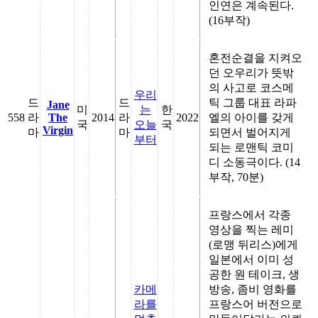
인연은 계속된다.
(16부작)
혼전순결을 지켜오
던 오우리가 뜻밖
의 사고로 코스메
우리
드
드
틱 그룹 대표 라파
Jane
미
는
한
558
라
The
2014
라
2022
엘의 아이를 갖게
국
오늘
국
Virgin
마
마
되면서 벌어지게
부터
되는 로맨틱 코미
디 소동극이다. (14
부작, 70분)
프랑스에서 각종
영상을 찍는 레미
(로맹 뒤리스)에게
일본에서 이미 성
공한 원 테이크, 생
카메
방송, 좀비 영화를
라를
프랑스어 버전으로