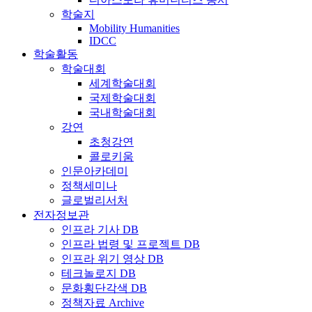
학술지
Mobility Humanities
IDCC
학술활동
학술대회
세계학술대회
국제학술대회
국내학술대회
강연
초청강연
콜로키움
인문아카데미
정책세미나
글로벌리서처
전자정보관
인프라 기사 DB
인프라 법령 및 프로젝트 DB
인프라 위기 영상 DB
테크놀로지 DB
문화횡단각색 DB
정책자료 Archive