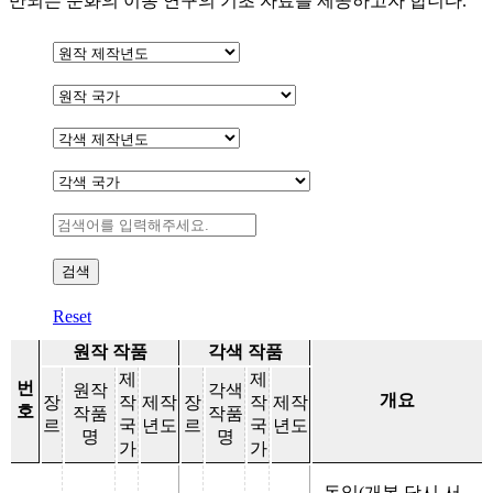
반되는 문화의 이동 연구의 기초 자료를 제공하고자 합니다.
Reset
원작 작품
각색 작품
제
제
번
원작
각색
개요
장
작
제작
장
작
제작
호
작품
작품
르
국
년도
르
국
년도
명
명
가
가
독일(개봉 당시 서