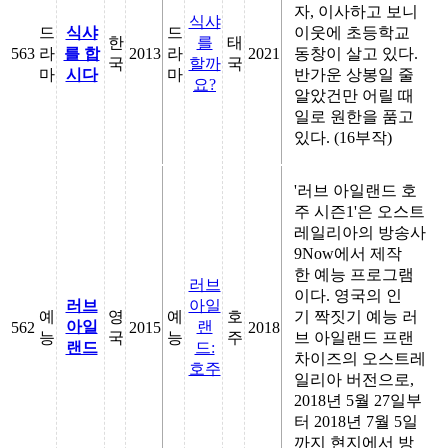
자, 이사하고 보니
식샤
드
식샤
드
이웃에 초등학교
한
를
태
563
라
를 합
2013
라
2021
동창이 살고 있다.
국
할까
국
마
시다
마
반가운 상봉일 줄
요?
알았건만 어릴 때
일로 원한을 품고
있다. (16부작)
'러브 아일랜드 호
주 시즌1'은 오스트
레일리아의 방송사
9Now에서 제작
한 예능 프로그램
러브
이다. 영국의 인
러브
아일
예
영
예
호
기 짝짓기 예능 러
아일
랜
562
2015
2018
능
국
능
주
브 아일랜드 프랜
랜드
드:
차이즈의 오스트레
호주
일리아 버전으로,
2018년 5월 27일부
터 2018년 7월 5일
까지 현지에서 방