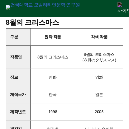
Skip
8월의 크리스마스
연구원 소개
인문교양센터
아젠다
출판
학술활동
전자정보관
알림마당
to
content
구분
원작 작품
각색 작품
8월의 크리스마스
작품명
8월의 크리스마스
(８月のクリスマス)
장르
영화
영화
제작국가
한국
일본
제작년도
1998
2005