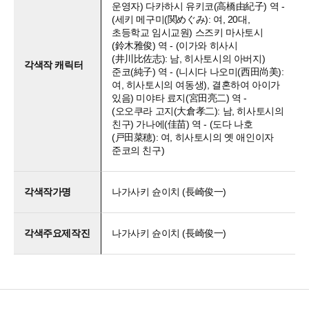
운영자) 다카하시 유키코(高橋由紀子) 역 -
(세키 메구미(関めぐみ): 여, 20대,
초등학교 임시교원) 스즈키 마사토시
(鈴木雅俊) 역 - (이가와 히사시
(井川比佐志): 남, 히사토시의 아버지)
각색작 캐릭터
준코(純子) 역 - (니시다 나오미(西田尚美):
여, 히사토시의 여동생), 결혼하여 아이가
있음) 미야타 료지(宮田亮二) 역 -
(오오쿠라 고지(大倉孝二): 남, 히사토시의
친구) 가나에(佳苗) 역 - (도다 나호
(戸田菜穂): 여, 히사토시의 옛 애인이자
준코의 친구)
각색작가명
나가사키 슌이치 (長崎俊一)
각색주요제작진
나가사키 슌이치 (長崎俊一)