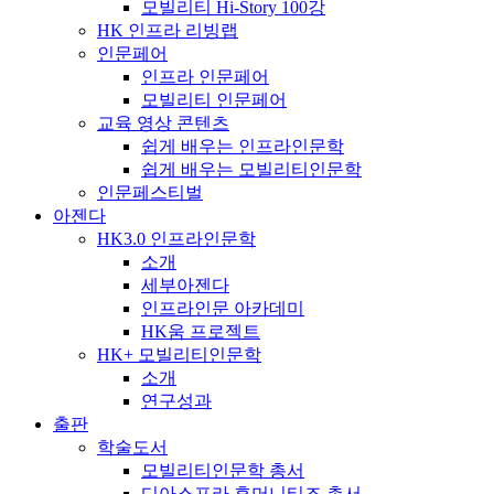
모빌리티 Hi-Story 100강
HK 인프라 리빙랩
인문페어
인프라 인문페어
모빌리티 인문페어
교육 영상 콘텐츠
쉽게 배우는 인프라인문학
쉽게 배우는 모빌리티인문학
인문페스티벌
아젠다
HK3.0 인프라인문학
소개
세부아젠다
인프라인문 아카데미
HK움 프로젝트
HK+ 모빌리티인문학
소개
연구성과
출판
학술도서
모빌리티인문학 총서
디아스포라 휴머니티즈 총서