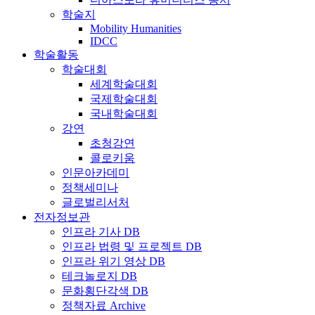
학술지
Mobility Humanities
IDCC
학술활동
학술대회
세계학술대회
국제학술대회
국내학술대회
강연
초청강연
콜로키움
인문아카데미
정책세미나
글로벌리서처
전자정보관
인프라 기사 DB
인프라 법령 및 프로젝트 DB
인프라 위기 영상 DB
테크놀로지 DB
문화횡단각색 DB
정책자료 Archive