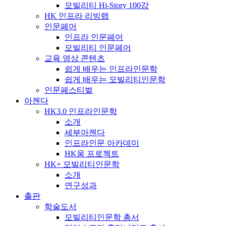
모빌리티 Hi-Story 100강
HK 인프라 리빙랩
인문페어
인프라 인문페어
모빌리티 인문페어
교육 영상 콘텐츠
쉽게 배우는 인프라인문학
쉽게 배우는 모빌리티인문학
인문페스티벌
아젠다
HK3.0 인프라인문학
소개
세부아젠다
인프라인문 아카데미
HK움 프로젝트
HK+ 모빌리티인문학
소개
연구성과
출판
학술도서
모빌리티인문학 총서