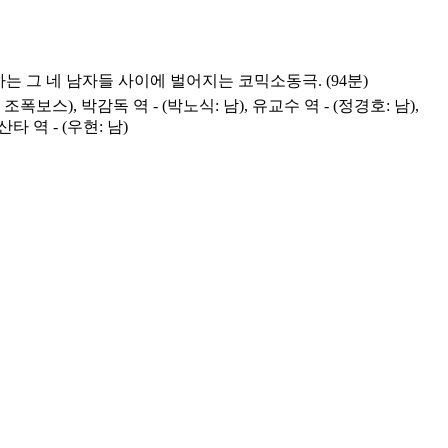
 그 네 남자들 사이에 벌어지는 코믹소동극. (94분)
 조폭보스), 박감독 역 - (박노식: 남), 유교수 역 - (정경호: 남),
산타 역 - (우현: 남)