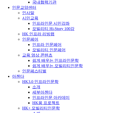
국내협력기관
인문교양센터
인사말
시민교육
인프라인문 시민강좌
모빌리티 Hi-Story 100강
HK 인프라 리빙랩
인문페어
인프라 인문페어
모빌리티 인문페어
교육 영상 콘텐츠
쉽게 배우는 인프라인문학
쉽게 배우는 모빌리티인문학
인문페스티벌
아젠다
HK3.0 인프라인문학
소개
세부아젠다
인프라인문 아카데미
HK움 프로젝트
HK+ 모빌리티인문학