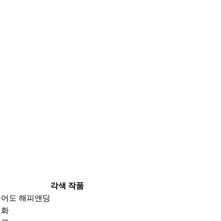
각색 작품
죽어도 해피앤딩
영화