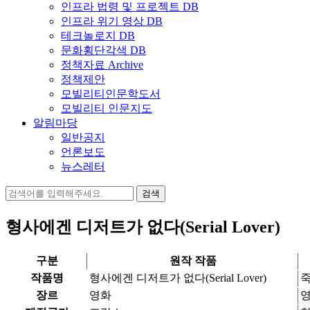
인프라 법령 및 프로젝트 DB
인프라 위기 영상 DB
테크놀로지 DB
문화횡단각색 DB
정책자료 Archive
정책제안
모빌리티인문학도서
모빌리티 인문지도
알림마당
일반공지
언론보도
뉴스레터
검
색:
형사에겐 디저트가 없다(Serial Lover)
구분
원작 작품
작품명
형사에겐 디저트가 없다(Serial Lover)
장르
영화