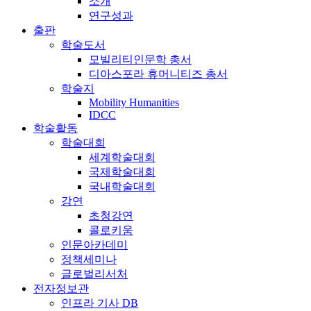
소개
연구성과
출판
학술도서
모빌리티인문학 총서
디아스포라 휴머니티즈 총서
학술지
Mobility Humanities
IDCC
학술활동
학술대회
세계학술대회
국제학술대회
국내학술대회
강연
초청강연
콜로키움
인문아카데미
정책세미나
글로벌리서처
전자정보관
인프라 기사 DB