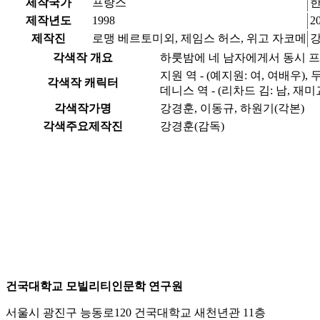
제작국가
프랑스
제작년도
1998
2
제작진
로맹 베르토미외, 제임스 허스, 위고 자코메
강
각색작 개요
하룻밤에 네 남자에게서 동시 프
지원 역 - (예지원: 여, 여배우), 
각색작 캐릭터
데니스 역 - (리차드 김: 남, 재미교
각색작가명
강경훈, 이동규, 하원기(각본)
각색주요제작진
강경훈(감독)
건국대학교 모빌리티인문학 연구원
서울시 광진구 능동로120 건국대학교 새천년관 11층