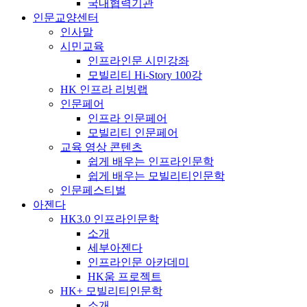
국내협력기관
인문교양센터
인사말
시민교육
인프라인문 시민강좌
모빌리티 Hi-Story 100강
HK 인프라 리빙랩
인문페어
인프라 인문페어
모빌리티 인문페어
교육 영상 콘텐츠
쉽게 배우는 인프라인문학
쉽게 배우는 모빌리티인문학
인문페스티벌
아젠다
HK3.0 인프라인문학
소개
세부아젠다
인프라인문 아카데미
HK움 프로젝트
HK+ 모빌리티인문학
소개