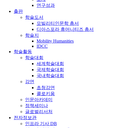
연구성과
출판
학술도서
모빌리티인문학 총서
디아스포라 휴머니티즈 총서
학술지
Mobility Humanities
IDCC
학술활동
학술대회
세계학술대회
국제학술대회
국내학술대회
강연
초청강연
콜로키움
인문아카데미
정책세미나
글로벌리서처
전자정보관
인프라 기사 DB