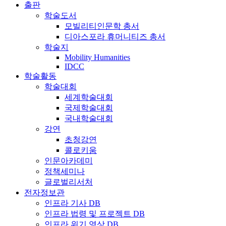
출판
학술도서
모빌리티인문학 총서
디아스포라 휴머니티즈 총서
학술지
Mobility Humanities
IDCC
학술활동
학술대회
세계학술대회
국제학술대회
국내학술대회
강연
초청강연
콜로키움
인문아카데미
정책세미나
글로벌리서처
전자정보관
인프라 기사 DB
인프라 법령 및 프로젝트 DB
인프라 위기 영상 DB