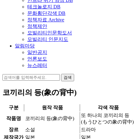
인프라 위기 영상 DB
테크놀로지 DB
문화횡단각색 DB
정책자료 Archive
정책제안
모빌리티인문학도서
모빌리티 인문지도
알림마당
일반공지
언론보도
뉴스레터
검
색:
코끼리의 등(象の背中)
구분
원작 작품
각색 작품
또 하나의 코끼리의 등
작품명
코끼리의 등(象の背中)
(もうひとつの象の背中)
장르
소설
드라마
제작국가
일본
일본