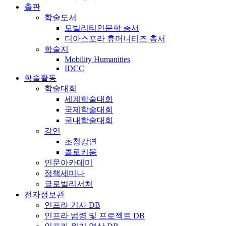
출판
학술도서
모빌리티인문학 총서
디아스포라 휴머니티즈 총서
학술지
Mobility Humanities
IDCC
학술활동
학술대회
세계학술대회
국제학술대회
국내학술대회
강연
초청강연
콜로키움
인문아카데미
정책세미나
글로벌리서처
전자정보관
인프라 기사 DB
인프라 법령 및 프로젝트 DB