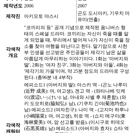
제작년도
2006
2007
곤도 도시아키, 기우치 마
제작진
아키모토 야스시
유미(연출)
"코끼리의 등" 공개 기념으로 제작된 옴니버스 형
태의 스페셜 드라마. 코끼리는 자신이 죽을 때를 알
게 되었을 때, 무리에서 떨어져 나가 자신이 죽을 장
소를 찾아 여행을 떠난다고 한다. 말기암으로 시한
각색작
부 인생을 선고받은 주인공들이 제각기 남은 삶을
개요
아름답게 마무리하는 이야기이다. 1화는 '아버지와
딸', 2화는 '여자 친구', 3화는 '아버지와 아들', 4화는
'제각기의 가을'이며, 약 25분 정도의 드라마로 구성
된다. (총96분 내 4부작)
에피소드1 (아버지와 딸): 아스카 역 - (곤노 나루미
(近野 成美): 여, 여고생), 겐고 역 - (와타나베 잇케
이(渡辺いっけい): 남, 아내와 사별 후 재혼함), (와
키 도모히로(脇知弘): 남), (기쿠치 긴야(菊池均也):
남) 에피소드2 (여자친구): 나미 역 - (고지마 하루나
(小嶋陽菜): 여, 여고생), 히로 역 - (쇼지 메구미(東
海林愛美): 여, 암 선고를 받음), (이시구로 히데오
각색작
(石黒英雄): 남) 에피소드3 (아버지와 효자): 쇼타 역
캐릭터