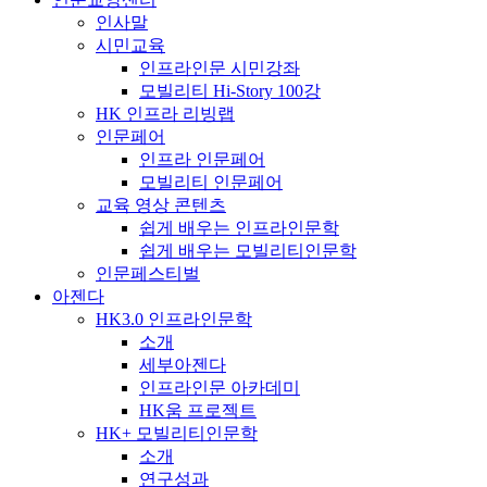
인사말
시민교육
인프라인문 시민강좌
모빌리티 Hi-Story 100강
HK 인프라 리빙랩
인문페어
인프라 인문페어
모빌리티 인문페어
교육 영상 콘텐츠
쉽게 배우는 인프라인문학
쉽게 배우는 모빌리티인문학
인문페스티벌
아젠다
HK3.0 인프라인문학
소개
세부아젠다
인프라인문 아카데미
HK움 프로젝트
HK+ 모빌리티인문학
소개
연구성과