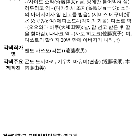
- (사이토 쇼타(斉藤祥太): 남, 방에만 틀어박혀 삼),
하루히코 역 - (다카하시 조지(高橋ジョージ): 쇼타
의 아버지이자 암 선고를 받음), (시미즈 메구미(清
水 めぐみ): 여) 에피소드4 (각자의 가을): 다쓰로 역
- (오오와다 바쿠(大和田獏): 남, 암 선고 받은 후 딸
을 찾아감), 나나코 역 - (사토 히로코(佐藤寛子): 여,
다쓰로의 딸이자 20년 만에 아버지가 나타남)
각색작가
엔도 사쓰오(각본) (遠藤察男)
명
각색주요
곤도 도시아키, 기우치 마유미(연출) (近藤俊明, 木
제작진
内麻由美)
건국대학교 모빌리티인문학 연구원