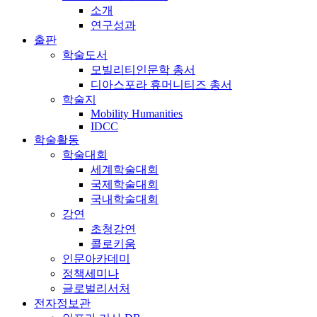
소개
연구성과
출판
학술도서
모빌리티인문학 총서
디아스포라 휴머니티즈 총서
학술지
Mobility Humanities
IDCC
학술활동
학술대회
세계학술대회
국제학술대회
국내학술대회
강연
초청강연
콜로키움
인문아카데미
정책세미나
글로벌리서처
전자정보관