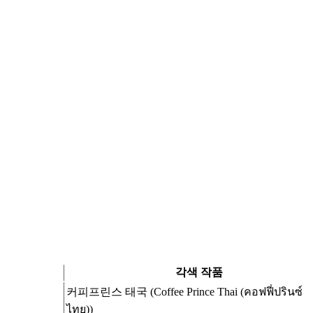
각색 작품
커피프린스 태국 (Coffee Prince Thai (คอฟฟี่ปรินซ์
ไทย))