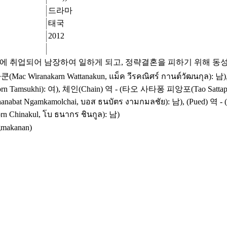
드라마
태국
2012
 취업되어 남장하여 일하게 되고, 정략결혼을 피하기 위해 동성애자
 Wiranakarn Wattanakun, แม็ค วีรคณิศร์ กานต์วัฒนกุล): 남
hiporn Tamsukhi): 여), 체인(Chain) 역 - (타오 사타퐁 피앙포(Tao Sattapho
Ngamkamolchai, บอส ธนบัตร งามกมลชัย): 남), (Pued) 역 - (벤자
hinakul, โบ ธนากร ชินกูล): 남)
akanan)