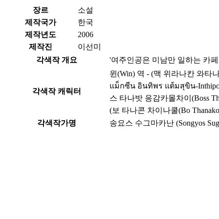
장르
소설
제작국가
한국
제작년도
2006
제작진
이선미
각색작 개요
'여주인공은 미남만 일하는 카페에
윈(Win) 역 - (맥 위라나칸 와타나쿤(Mac
แม็กซีน อินทิพร แต้มสุขิน-Int
각색작 캐릭터
스 타나밧 응감카몰차이(Boss Thanabat 
(보 타나콘 차이나쿨(Bo Thanakorn C
각색작가명
송요스 수그마카난 (Songyos Sugm