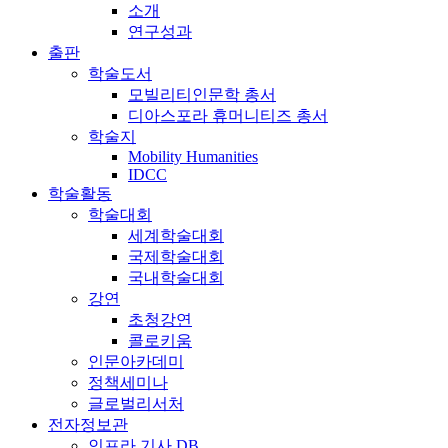
소개
연구성과
출판
학술도서
모빌리티인문학 총서
디아스포라 휴머니티즈 총서
학술지
Mobility Humanities
IDCC
학술활동
학술대회
세계학술대회
국제학술대회
국내학술대회
강연
초청강연
콜로키움
인문아카데미
정책세미나
글로벌리서처
전자정보관
인프라 기사 DB