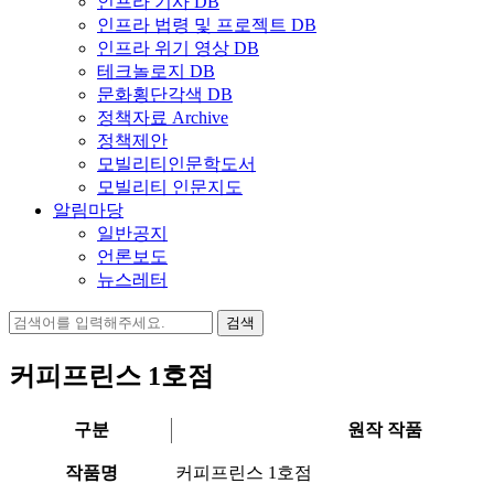
인프라 기사 DB
인프라 법령 및 프로젝트 DB
인프라 위기 영상 DB
테크놀로지 DB
문화횡단각색 DB
정책자료 Archive
정책제안
모빌리티인문학도서
모빌리티 인문지도
알림마당
일반공지
언론보도
뉴스레터
검
색:
커피프린스 1호점
구분
원작 작품
작품명
커피프린스 1호점