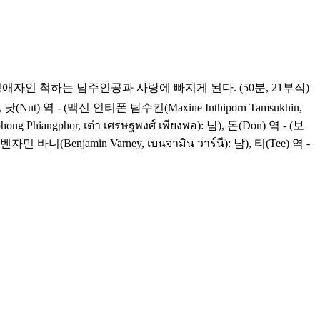
인 척하는 남주인공과 사랑에 빠지게 된다. (50분, 21부작)
), 낫(Nut) 역 - (맥신 인티폰 탐수킨(Maxine Inthiporn Tamsukhin,
ng Phiangphor, เต๋า เศรษฐพงศ์ เพียงพอ): 남), 돈(Don) 역 - (보
민 바니(Benjamin Varney, เบนจามิน วาร์นี): 남), 티(Tee) 역 -