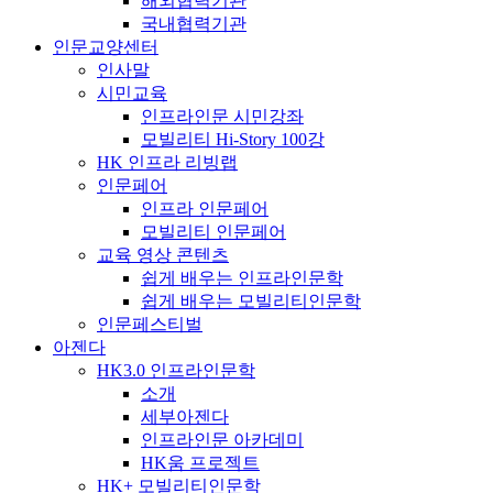
해외협력기관
국내협력기관
인문교양센터
인사말
시민교육
인프라인문 시민강좌
모빌리티 Hi-Story 100강
HK 인프라 리빙랩
인문페어
인프라 인문페어
모빌리티 인문페어
교육 영상 콘텐츠
쉽게 배우는 인프라인문학
쉽게 배우는 모빌리티인문학
인문페스티벌
아젠다
HK3.0 인프라인문학
소개
세부아젠다
인프라인문 아카데미
HK움 프로젝트
HK+ 모빌리티인문학