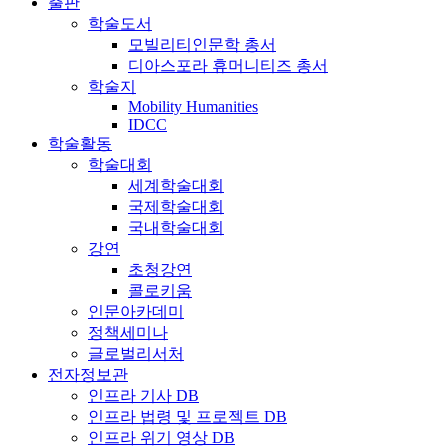
출판
학술도서
모빌리티인문학 총서
디아스포라 휴머니티즈 총서
학술지
Mobility Humanities
IDCC
학술활동
학술대회
세계학술대회
국제학술대회
국내학술대회
강연
초청강연
콜로키움
인문아카데미
정책세미나
글로벌리서처
전자정보관
인프라 기사 DB
인프라 법령 및 프로젝트 DB
인프라 위기 영상 DB