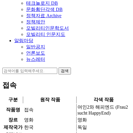
테크놀로지 DB
문화횡단각색 DB
정책자료 Archive
정책제안
모빌리티인문학도서
모빌리티 인문지도
알림마당
일반공지
언론보도
뉴스레터
검
색:
접속
구분
원작 작품
각색 작품
여인2와 해피엔드 (Frau2
작품명
접속
sucht HappyEnd)
장르
영화
영화
제작국가
한국
독일