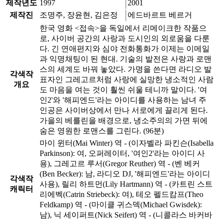
제작년도
1997
2001
제작진
조명주, 장윤현, 김은정
에드바르트 베르거
한국 영화 <접속>을 독일에서 리메이크한 작품으
로, 사이버 공간의 사랑과 도시인의 외로움을 다룬
다. 긴 연애편지와 심야 전화통화가 이제는 이메일
과 익명채팅이 된 현대. 기술의 발전은 사랑과 로맨
스의 세계도 바꿔 놓았다. 가명을 쓴다면 라디오 발
각색작
표자인 그레고르처럼 사랑에 실망한 냉소적인 사람
개요
도 마음을 여는 것이 훨씬 쉬울 테니까 말이다. '여
인2'와 '해피엔드'라는 아이디를 사용하는 남녀 주
인공은 사이버상에서 만나 서로에게 끌리게 된다.
가을의 베를린을 배경으로, 냉소주의의 가면 뒤에
숨은 영원한 로맨스를 그린다. (96분)
마이 윈터(Mai Winter) 역 - (이자벨라 파킨슨(Isabella
Parkinson): 여, 오퍼레이터, '여인2'라는 아이디 사
용), 그레고르 루서(Gregor Reuther) 역 - (벤 베커
(Ben Becker): 남, 라디오 DJ, '해피엔드'라는 아이디
각색작
사용), 릴리 하트먼(Lily Hartmann) 역 - (카트린 스트
캐릭터
리에벡(Catrin Striebeck): 여), 테오 펠드캄프(Theo
Feldkamp) 역 - (마이클 귀스덱(Michael Gwisdek):
남), 닉 세이퍼트(Nick Seifert) 역 - (니콜라스 바커바