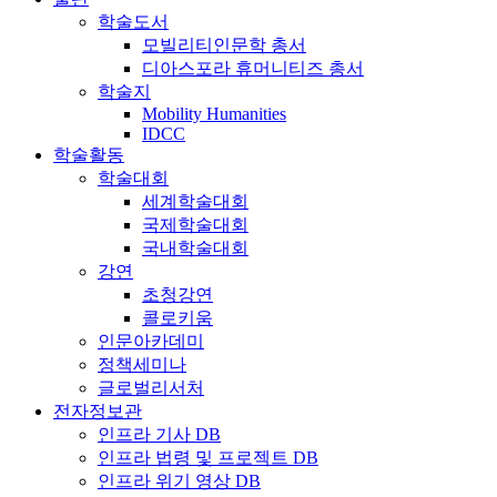
학술도서
모빌리티인문학 총서
디아스포라 휴머니티즈 총서
학술지
Mobility Humanities
IDCC
학술활동
학술대회
세계학술대회
국제학술대회
국내학술대회
강연
초청강연
콜로키움
인문아카데미
정책세미나
글로벌리서처
전자정보관
인프라 기사 DB
인프라 법령 및 프로젝트 DB
인프라 위기 영상 DB