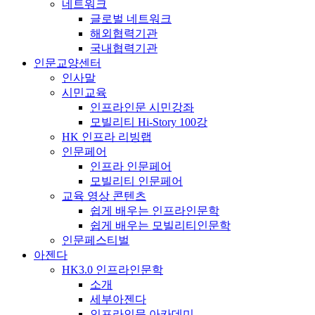
네트워크
글로벌 네트워크
해외협력기관
국내협력기관
인문교양센터
인사말
시민교육
인프라인문 시민강좌
모빌리티 Hi-Story 100강
HK 인프라 리빙랩
인문페어
인프라 인문페어
모빌리티 인문페어
교육 영상 콘텐츠
쉽게 배우는 인프라인문학
쉽게 배우는 모빌리티인문학
인문페스티벌
아젠다
HK3.0 인프라인문학
소개
세부아젠다
인프라인문 아카데미