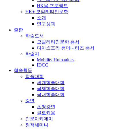
HK움 프로젝트
HK+ 모빌리티인문학
소개
연구성과
출판
학술도서
모빌리티인문학 총서
디아스포라 휴머니티즈 총서
학술지
Mobility Humanities
IDCC
학술활동
학술대회
세계학술대회
국제학술대회
국내학술대회
강연
초청강연
콜로키움
인문아카데미
정책세미나