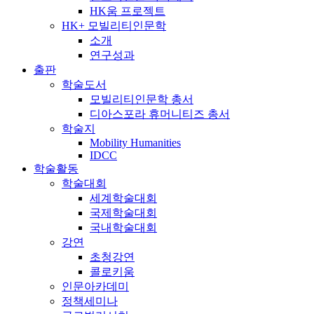
HK움 프로젝트
HK+ 모빌리티인문학
소개
연구성과
출판
학술도서
모빌리티인문학 총서
디아스포라 휴머니티즈 총서
학술지
Mobility Humanities
IDCC
학술활동
학술대회
세계학술대회
국제학술대회
국내학술대회
강연
초청강연
콜로키움
인문아카데미
정책세미나