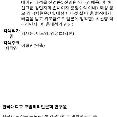
태어난 태성을 신경씀), 신명원 역 - (김혜옥: 여, 해
신그룹 창립자의 손녀이자 홍정수의 아내), 태성 생
모 역 - (백현숙: 여, 태성이 다섯 살 때 홍 회장에게
버림을 받고 위로금으로 일본에 정착함), 최선영 역
- (김민서: 여, 홍태성의 연인)
각색작가
김재은, 이도영, 김성희(각본)
명
각색주요
이형민(연출)
제작진
건국대학교 모빌리티인문학 연구원
서울시 광진구 능동로120 건국대학교 새천년관 11층