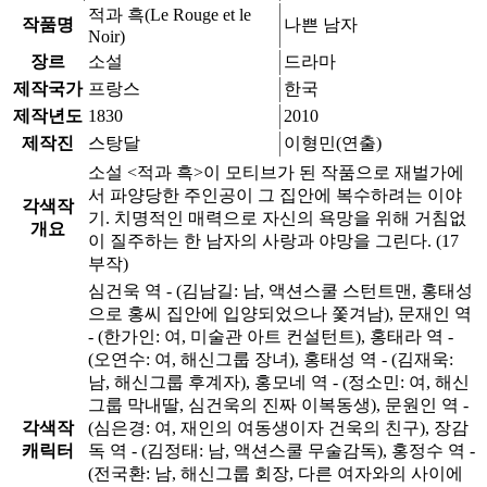
적과 흑(Le Rouge et le
작품명
나쁜 남자
Noir)
장르
소설
드라마
제작국가
프랑스
한국
제작년도
1830
2010
제작진
스탕달
이형민(연출)
소설 <적과 흑>이 모티브가 된 작품으로 재벌가에
서 파양당한 주인공이 그 집안에 복수하려는 이야
각색작
기. 치명적인 매력으로 자신의 욕망을 위해 거침없
개요
이 질주하는 한 남자의 사랑과 야망을 그린다. (17
부작)
심건욱 역 - (김남길: 남, 액션스쿨 스턴트맨, 홍태성
으로 홍씨 집안에 입양되었으나 쫓겨남), 문재인 역
- (한가인: 여, 미술관 아트 컨설턴트), 홍태라 역 -
(오연수: 여, 해신그룹 장녀), 홍태성 역 - (김재욱:
남, 해신그룹 후계자), 홍모네 역 - (정소민: 여, 해신
그룹 막내딸, 심건욱의 진짜 이복동생), 문원인 역 -
각색작
(심은경: 여, 재인의 여동생이자 건욱의 친구), 장감
캐릭터
독 역 - (김정태: 남, 액션스쿨 무술감독), 홍정수 역 -
(전국환: 남, 해신그룹 회장, 다른 여자와의 사이에