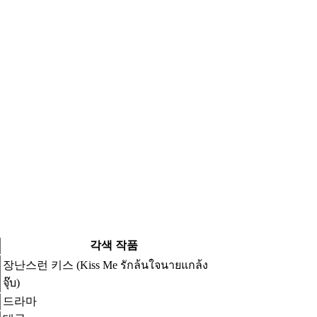
각색 작품
장난스런 키스 (Kiss Me รักล้นใจนายแกล้ง
จุ๊บ)
드라마