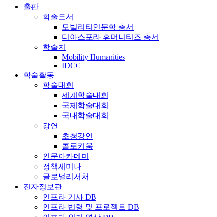
출판
학술도서
모빌리티인문학 총서
디아스포라 휴머니티즈 총서
학술지
Mobility Humanities
IDCC
학술활동
학술대회
세계학술대회
국제학술대회
국내학술대회
강연
초청강연
콜로키움
인문아카데미
정책세미나
글로벌리서처
전자정보관
인프라 기사 DB
인프라 법령 및 프로젝트 DB