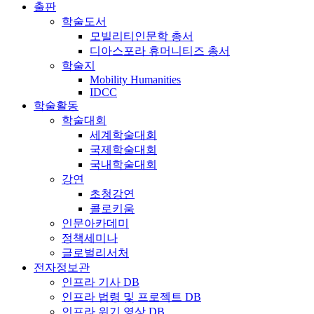
출판
학술도서
모빌리티인문학 총서
디아스포라 휴머니티즈 총서
학술지
Mobility Humanities
IDCC
학술활동
학술대회
세계학술대회
국제학술대회
국내학술대회
강연
초청강연
콜로키움
인문아카데미
정책세미나
글로벌리서처
전자정보관
인프라 기사 DB
인프라 법령 및 프로젝트 DB
인프라 위기 영상 DB