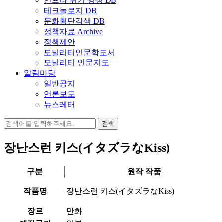
인프라 위기 영상 DB
테크놀로지 DB
문화횡단각색 DB
정책자료 Archive
정책제안
모빌리티인문학도서
모빌리티 인문지도
알림마당
일반공지
언론보도
뉴스레터
검
색:
장난스런 키스(イタズラなKiss)
구분
원작 작품
작품명
장난스런 키스(イタズラなKiss)
장르
만화