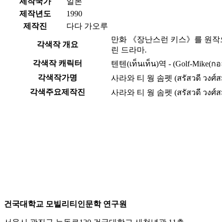
제작국가
일본
제작년도
1990
제작진
다다 가오루
만화 《장난스런 키스》를 원작으
각색작 개요
린 드라마.
각색작 캐릭터
텐텐(เท็นเท็น)역 - (Golf-Mike(กอ
각색작가명
사라와 티 웡 솜펫 (สรัสวดี วงศ์สม
각색주요제작진
사라와 티 웡 솜펫 (สรัสวดี วงศ์สม
건국대학교 모빌리티인문학 연구원