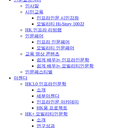
인사말
시민교육
인프라인문 시민강좌
모빌리티 Hi-Story 100강
HK 인프라 리빙랩
인문페어
인프라 인문페어
모빌리티 인문페어
교육 영상 콘텐츠
쉽게 배우는 인프라인문학
쉽게 배우는 모빌리티인문학
인문페스티벌
아젠다
HK3.0 인프라인문학
소개
세부아젠다
인프라인문 아카데미
HK움 프로젝트
HK+ 모빌리티인문학
소개
연구성과