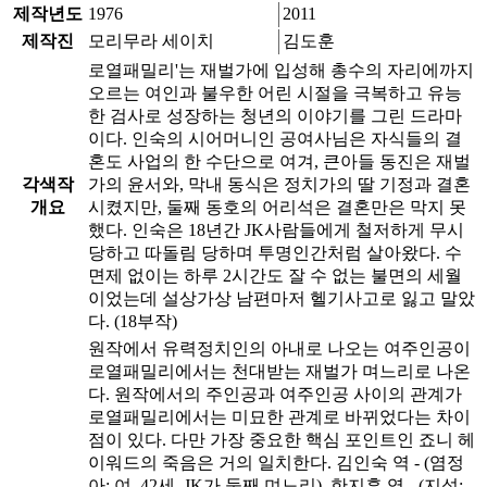
제작년도
1976
2011
제작진
모리무라 세이치
김도훈
로열패밀리'는 재벌가에 입성해 총수의 자리에까지
오르는 여인과 불우한 어린 시절을 극복하고 유능
한 검사로 성장하는 청년의 이야기를 그린 드라마
이다. 인숙의 시어머니인 공여사님은 자식들의 결
혼도 사업의 한 수단으로 여겨, 큰아들 동진은 재벌
각색작
가의 윤서와, 막내 동식은 정치가의 딸 기정과 결혼
개요
시켰지만, 둘째 동호의 어리석은 결혼만은 막지 못
했다. 인숙은 18년간 JK사람들에게 철저하게 무시
당하고 따돌림 당하며 투명인간처럼 살아왔다. 수
면제 없이는 하루 2시간도 잘 수 없는 불면의 세월
이었는데 설상가상 남편마저 헬기사고로 잃고 말았
다. (18부작)
원작에서 유력정치인의 아내로 나오는 여주인공이
로열패밀리에서는 천대받는 재벌가 며느리로 나온
다. 원작에서의 주인공과 여주인공 사이의 관계가
로열패밀리에서는 미묘한 관계로 바뀌었다는 차이
점이 있다. 다만 가장 중요한 핵심 포인트인 죠니 헤
이워드의 죽음은 거의 일치한다. 김인숙 역 - (염정
아: 여, 42세, JK가 둘째 며느리), 한지훈 역 - (지성: