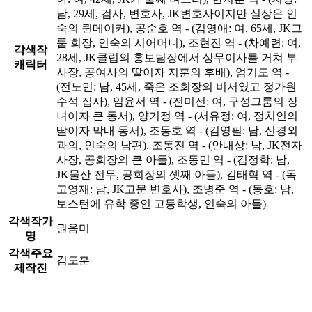
남, 29세, 검사, 변호사, JK변호사이지만 실상은 인
숙의 퀸메이커), 공순호 역 - (김영애: 여, 65세, JK그
룹 회장, 인숙의 시어머니), 조현진 역 - (차예련: 여,
각색작
28세, JK클럽의 홍보팀장에서 상무이사를 거쳐 부
캐릭터
사장, 공여사의 딸이자 지훈의 후배), 엄기도 역 -
(전노민: 남, 45세, 죽은 조회장의 비서였고 정가원
수석 집사), 임윤서 역 - (전미선: 여, 구성그룸의 장
녀이자 큰 동서), 양기정 역 - (서유정: 여, 정치인의
딸이자 막내 동서), 조동호 역 - (김영필: 남, 신경외
과의, 인숙의 남편), 조동진 역 - (안내상: 남, JK전자
사장, 공회장의 큰 아들), 조동민 역 - (김정학: 남,
JK물산 전무, 공회장의 셋째 아들), 김태혁 역 - (독
고영재: 남, JK고문 변호사), 조병준 역 - (동호: 남,
보스턴에 유학 중인 고등학생, 인숙의 아들)
각색작가
권음미
명
각색주요
김도훈
제작진