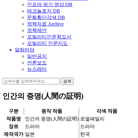
인프라 위기 영상 DB
테크놀로지 DB
문화횡단각색 DB
정책자료 Archive
정책제안
모빌리티인문학도서
모빌리티 인문지도
알림마당
일반공지
언론보도
뉴스레터
검
색:
인간의 증명(人間の証明)
구분
원작 작품
각색 작품
작품명
인간의 증명(人間の証明)
로열패밀리
장르
드라마
드라마
제작국가
일본
한국