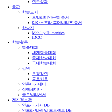
연구성과
출판
학술도서
모빌리티인문학 총서
디아스포라 휴머니티즈 총서
학술지
Mobility Humanities
IDCC
학술활동
학술대회
세계학술대회
국제학술대회
국내학술대회
강연
초청강연
콜로키움
인문아카데미
정책세미나
글로벌리서처
전자정보관
인프라 기사 DB
인프라 법령 및 프로젝트 DB