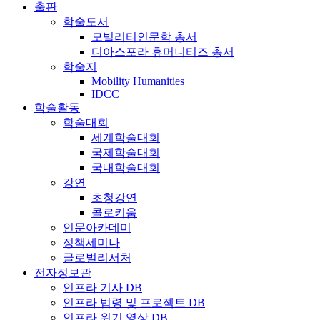
출판
학술도서
모빌리티인문학 총서
디아스포라 휴머니티즈 총서
학술지
Mobility Humanities
IDCC
학술활동
학술대회
세계학술대회
국제학술대회
국내학술대회
강연
초청강연
콜로키움
인문아카데미
정책세미나
글로벌리서처
전자정보관
인프라 기사 DB
인프라 법령 및 프로젝트 DB
인프라 위기 영상 DB