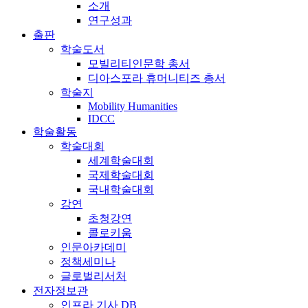
소개
연구성과
출판
학술도서
모빌리티인문학 총서
디아스포라 휴머니티즈 총서
학술지
Mobility Humanities
IDCC
학술활동
학술대회
세계학술대회
국제학술대회
국내학술대회
강연
초청강연
콜로키움
인문아카데미
정책세미나
글로벌리서처
전자정보관
인프라 기사 DB