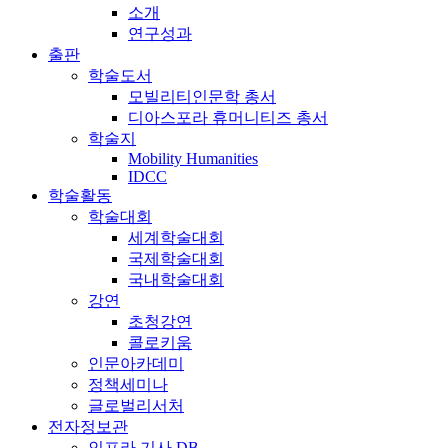
소개
연구성과
출판
학술도서
모빌리티인문학 총서
디아스포라 휴머니티즈 총서
학술지
Mobility Humanities
IDCC
학술활동
학술대회
세계학술대회
국제학술대회
국내학술대회
강연
초청강연
콜로키움
인문아카데미
정책세미나
글로벌리서처
전자정보관
인프라 기사 DB