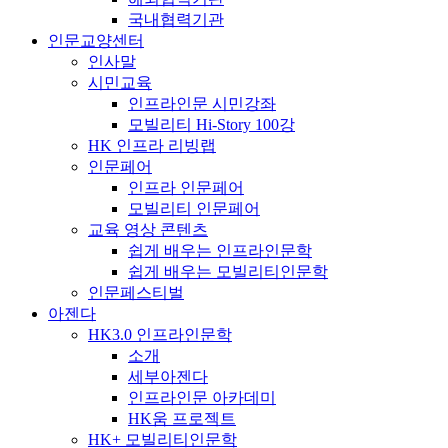
국내협력기관
인문교양센터
인사말
시민교육
인프라인문 시민강좌
모빌리티 Hi-Story 100강
HK 인프라 리빙랩
인문페어
인프라 인문페어
모빌리티 인문페어
교육 영상 콘텐츠
쉽게 배우는 인프라인문학
쉽게 배우는 모빌리티인문학
인문페스티벌
아젠다
HK3.0 인프라인문학
소개
세부아젠다
인프라인문 아카데미
HK움 프로젝트
HK+ 모빌리티인문학