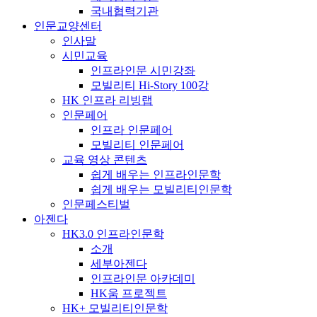
국내협력기관
인문교양센터
인사말
시민교육
인프라인문 시민강좌
모빌리티 Hi-Story 100강
HK 인프라 리빙랩
인문페어
인프라 인문페어
모빌리티 인문페어
교육 영상 콘텐츠
쉽게 배우는 인프라인문학
쉽게 배우는 모빌리티인문학
인문페스티벌
아젠다
HK3.0 인프라인문학
소개
세부아젠다
인프라인문 아카데미
HK움 프로젝트
HK+ 모빌리티인문학