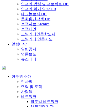
인프라 법령 및 프로젝트 DB
인프라 위기 영상 DB
테크놀로지 DB
문화횡단각색 DB
정책자료 Archive
정책제안
모빌리티인문학도서
모빌리티 인문지도
알림마당
일반공지
언론보도
뉴스레터
연구원 소개
인사말
연혁 및 조직
사람들
네트워크
글로벌 네트워크
해외협력기관