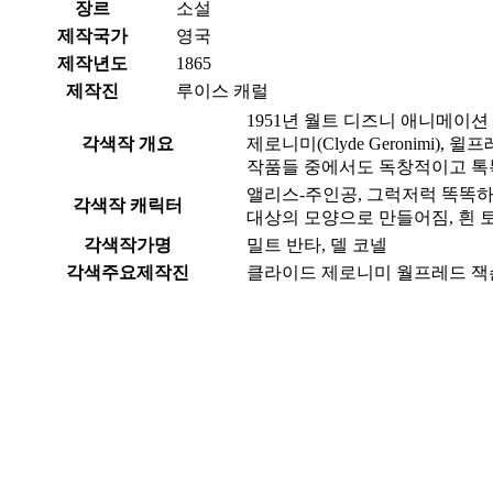
장르
소설
제작국가
영국
제작년도
1865
제작진
루이스 캐럴
1951년 월트 디즈니 애니메이
각색작 개요
제로니미(Clyde Geronimi), 윌
작품들 중에서도 독창적이고 톡톡
앨리스-주인공, 그럭저럭 똑똑하
각색작 캐릭터
대상의 모양으로 만들어짐, 흰 
각색작가명
밀트 반타, 델 코넬
각색주요제작진
클라이드 제로니미 월프레드 잭