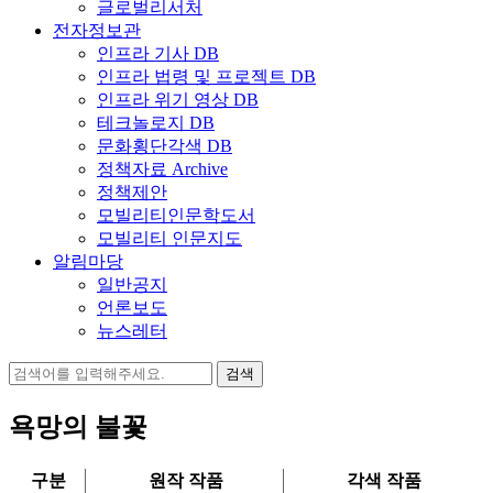
글로벌리서처
전자정보관
인프라 기사 DB
인프라 법령 및 프로젝트 DB
인프라 위기 영상 DB
테크놀로지 DB
문화횡단각색 DB
정책자료 Archive
정책제안
모빌리티인문학도서
모빌리티 인문지도
알림마당
일반공지
언론보도
뉴스레터
검
색:
욕망의 불꽃
구분
원작 작품
각색 작품