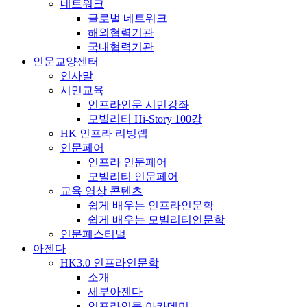
네트워크
글로벌 네트워크
해외협력기관
국내협력기관
인문교양센터
인사말
시민교육
인프라인문 시민강좌
모빌리티 Hi-Story 100강
HK 인프라 리빙랩
인문페어
인프라 인문페어
모빌리티 인문페어
교육 영상 콘텐츠
쉽게 배우는 인프라인문학
쉽게 배우는 모빌리티인문학
인문페스티벌
아젠다
HK3.0 인프라인문학
소개
세부아젠다
인프라인문 아카데미