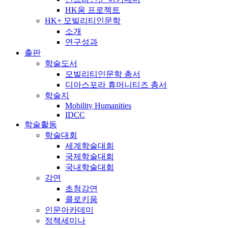
HK움 프로젝트
HK+ 모빌리티인문학
소개
연구성과
출판
학술도서
모빌리티인문학 총서
디아스포라 휴머니티즈 총서
학술지
Mobility Humanities
IDCC
학술활동
학술대회
세계학술대회
국제학술대회
국내학술대회
강연
초청강연
콜로키움
인문아카데미
정책세미나