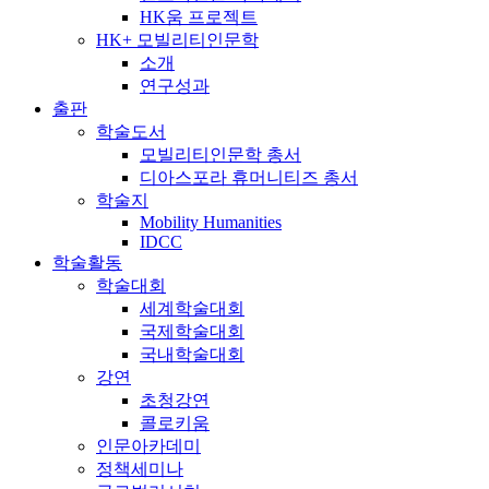
HK움 프로젝트
HK+ 모빌리티인문학
소개
연구성과
출판
학술도서
모빌리티인문학 총서
디아스포라 휴머니티즈 총서
학술지
Mobility Humanities
IDCC
학술활동
학술대회
세계학술대회
국제학술대회
국내학술대회
강연
초청강연
콜로키움
인문아카데미
정책세미나