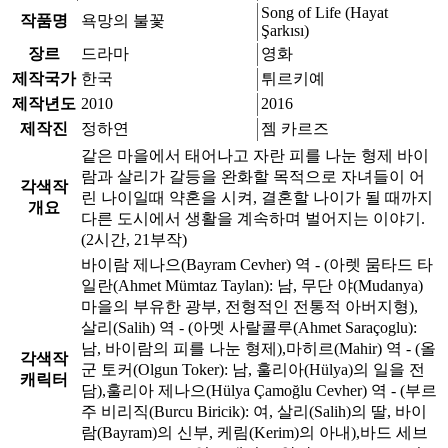
Song of Life (Hayat
작품명
욕망의 불꽃
Şarkısı)
장르
드라마
영화
제작국가
한국
튀르키예
제작년도
2010
2016
제작진
정하연
젬 카르즈
같은 마을에서 태어나고 자란 피를 나눈 형제 바이
람과 살리가 갈등을 완화할 목적으로 자녀들이 어
각색작
린 나이일때 약혼을 시켜, 결혼할 나이가 될 때까지
개요
다른 도시에서 생활을 계속하며 벌어지는 이야기.
(2시간, 21부작)
바이람 제나으(Bayram Cevher) 역 - (아렛 뭄타드 타
일란(Ahmet Mümtaz Taylan): 남, 무단 야(Mudanya)
마을의 부유한 광부, 전형적인 전통적 아버지형),
살리(Salih) 역 - (아멧 사랄콜루(Ahmet Saraçoglu):
남, 바이람의 피를 나눈 형제),마히르(Mahir) 역 - (올
각색작
군 토커(Olgun Toker): 남, 훌리아(Hülya)의 일을 전
캐릭터
담),훌리아 제나으(Hülya Çamoğlu Cevher) 역 - (부르
주 비리직(Burcu Biricik): 여, 살리(Salih)의 딸, 바이
람(Bayram)의 신부, 케림(Kerim)의 아내),바드 세브