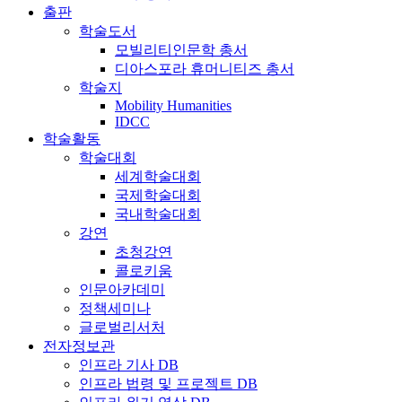
출판
학술도서
모빌리티인문학 총서
디아스포라 휴머니티즈 총서
학술지
Mobility Humanities
IDCC
학술활동
학술대회
세계학술대회
국제학술대회
국내학술대회
강연
초청강연
콜로키움
인문아카데미
정책세미나
글로벌리서처
전자정보관
인프라 기사 DB
인프라 법령 및 프로젝트 DB