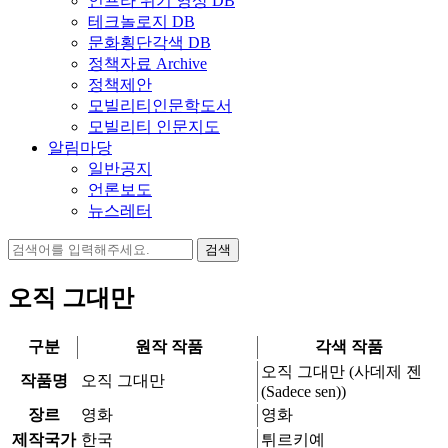
인프라 위기 영상 DB
테크놀로지 DB
문화횡단각색 DB
정책자료 Archive
정책제안
모빌리티인문학도서
모빌리티 인문지도
알림마당
일반공지
언론보도
뉴스레터
검
색:
오직 그대만
구분
원작 작품
각색 작품
오직 그대만 (사데제 젠
작품명
오직 그대만
(Sadece sen))
장르
영화
영화
제작국가
한국
튀르키예