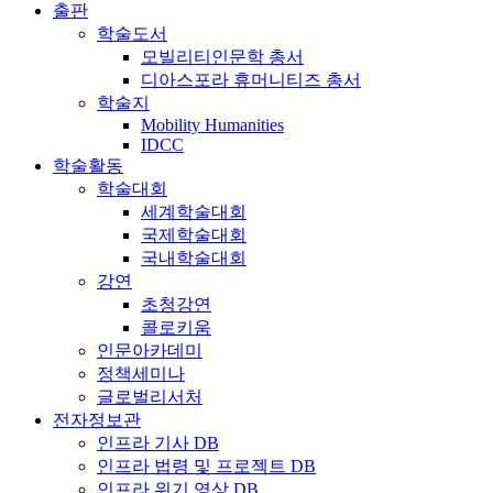
출판
학술도서
모빌리티인문학 총서
디아스포라 휴머니티즈 총서
학술지
Mobility Humanities
IDCC
학술활동
학술대회
세계학술대회
국제학술대회
국내학술대회
강연
초청강연
콜로키움
인문아카데미
정책세미나
글로벌리서처
전자정보관
인프라 기사 DB
인프라 법령 및 프로젝트 DB
인프라 위기 영상 DB