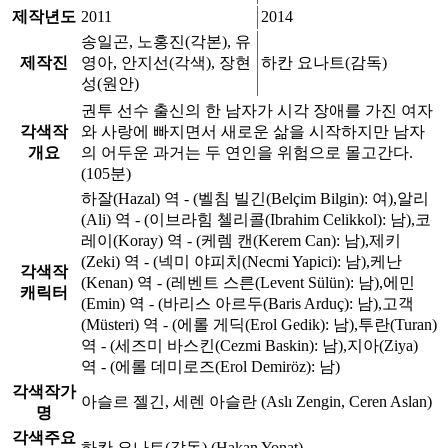
제작년도
2011
2014
송일곤, 노홍진(각본), 유
제작진
영아, 안지선(각색), 장현
하칸 요나트(감독)
성(원안)
권투 선수 출신의 한 남자가 시각 장애를 가진 여자
각색작
와 사랑에 빠지면서 새로운 삶을 시작하지만 남자
개요
의 어두운 과거는 두 연인을 위험으로 몰고간다.
(105분)
하잘(Hazal) 역 - (벨침 빌긴(Belçim Bilgin): 여),알리
(Ali) 역 - (이브라힘 첼리콜(Ibrahim Celikkol): 남),코
레이(Koray) 역 - (케렘 캔(Kerem Can): 남),제키
(Zeki) 역 - (넥미 야피치(Necmi Yapici): 남),케난
각색작
(Kenan) 역 - (레벤트 스른(Levent Sülün): 남),에민
캐릭터
(Emin) 역 - (바리스 아르두(Baris Arduç): 남),고객
(Müsteri) 역 - (에롤 게딕(Erol Gedik): 남),투란(Turan)
역 - (세즈미 바스킨(Cezmi Baskin): 남),지아(Ziya)
역 - (에롤 데미로즈(Erol Demiröz): 남)
각색작가
아슬르 젤긴, 세렌 아슬란 (Aslı Zengin, Ceren Aslan)
명
각색주요
하칸 요나트(감독) (Hakan Yonat)