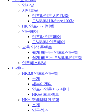
인사말
시민교육
인프라인문 시민강좌
모빌리티 Hi-Story 100강
HK 인프라 리빙랩
인문페어
인프라 인문페어
모빌리티 인문페어
교육 영상 콘텐츠
쉽게 배우는 인프라인문학
쉽게 배우는 모빌리티인문학
인문페스티벌
아젠다
HK3.0 인프라인문학
소개
세부아젠다
인프라인문 아카데미
HK움 프로젝트
HK+ 모빌리티인문학
소개
연구성과