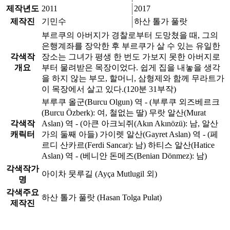
제작년도
2011
2017
제작진
기민수
하산 톨가 풀랏
부르쿠의 아버지가 경찰로부터 도망쳤을 때, 그의
은행계좌를 장악한 후 부르쿠가 살 수 있는 유일한
각색작
장소는 그녀가 평생 한 번도 가보지 못한 아버지로
개요
부터 물려받은 목장이었다. 쉽게 집을 내놓을 생각
을 하지 않는 부모, 할머니, 삼형제와 함께 무라트가
이 목장에서 살고 있다.(120분 31부작)
부루쿠 올군(Burcu Olgun) 역 - (부루쿠 외즈베르크
(Burcu Özberk): 여, 철없는 딸) 무랏 알산(Murat
각색작
Aslan) 역 - (아큰 아크뇌쥐(Akın Akınözü): 남, 알산
캐릭터
가의 둘째 아들) 가이렛 알산(Gayret Aslan) 역 - (페
르디 산카르(Ferdi Sancar): 남) 하티스 알산(Hatice
Aslan) 역 - (베니안 돈메즈(Benian Dönmez): 남)
각색작가
아이차 뭇루길 (Ayça Mutlugil 외)
명
각색주요
하산 톨가 풀랏 (Hasan Tolga Pulat)
제작진