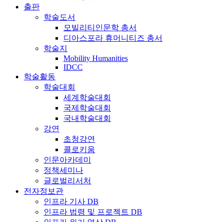
출판
학술도서
모빌리티인문학 총서
디아스포라 휴머니티즈 총서
학술지
Mobility Humanities
IDCC
학술활동
학술대회
세계학술대회
국제학술대회
국내학술대회
강연
초청강연
콜로키움
인문아카데미
정책세미나
글로벌리서처
전자정보관
인프라 기사 DB
인프라 법령 및 프로젝트 DB