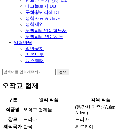
인프라 위기 영상 DB
테크놀로지 DB
문화횡단각색 DB
정책자료 Archive
정책제안
모빌리티인문학도서
모빌리티 인문지도
알림마당
일반공지
언론보도
뉴스레터
검
색:
오작교 형제
구분
원작 작품
각색 작품
(용감한 가족) (Aslan
작품명
오작교 형제들
Ailem)
장르
드라마
드라마
제작국가
한국
튀르키예