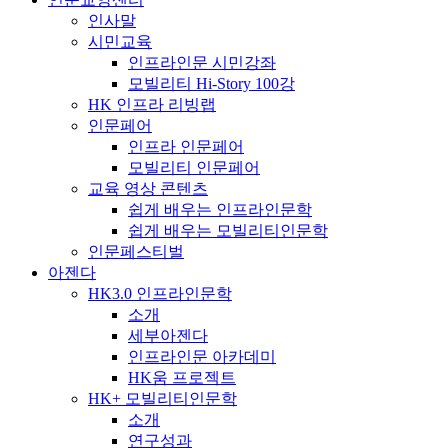
인사말
시민교육
인프라인문 시민강좌
모빌리티 Hi-Story 100강
HK 인프라 리빙랩
인문페어
인프라 인문페어
모빌리티 인문페어
교육 영상 콘텐츠
쉽게 배우는 인프라인문학
쉽게 배우는 모빌리티인문학
인문페스티벌
아젠다
HK3.0 인프라인문학
소개
세부아젠다
인프라인문 아카데미
HK움 프로젝트
HK+ 모빌리티인문학
소개
연구성과