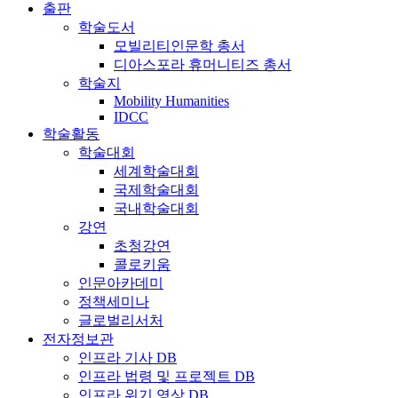
출판
학술도서
모빌리티인문학 총서
디아스포라 휴머니티즈 총서
학술지
Mobility Humanities
IDCC
학술활동
학술대회
세계학술대회
국제학술대회
국내학술대회
강연
초청강연
콜로키움
인문아카데미
정책세미나
글로벌리서처
전자정보관
인프라 기사 DB
인프라 법령 및 프로젝트 DB
인프라 위기 영상 DB