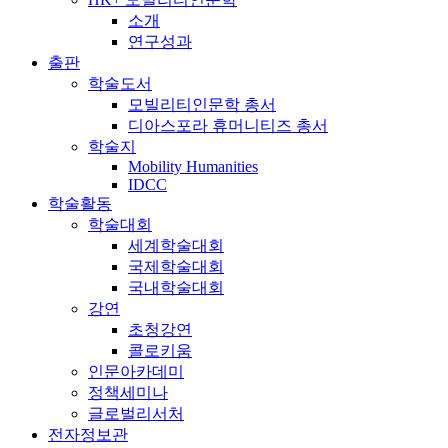
소개
연구성과
출판
학술도서
모빌리티인문학 총서
디아스포라 휴머니티즈 총서
학술지
Mobility Humanities
IDCC
학술활동
학술대회
세계학술대회
국제학술대회
국내학술대회
강연
초청강연
콜로키움
인문아카데미
정책세미나
글로벌리서처
전자정보관