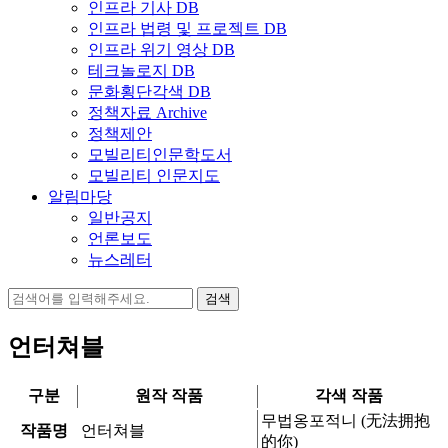
인프라 기사 DB
인프라 법령 및 프로젝트 DB
인프라 위기 영상 DB
테크놀로지 DB
문화횡단각색 DB
정책자료 Archive
정책제안
모빌리티인문학도서
모빌리티 인문지도
알림마당
일반공지
언론보도
뉴스레터
검
색:
언터쳐블
구분
원작 작품
각색 작품
무법옹포적니 (无法拥抱
작품명
언터쳐블
的你)