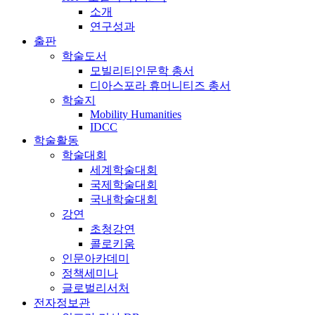
소개
연구성과
출판
학술도서
모빌리티인문학 총서
디아스포라 휴머니티즈 총서
학술지
Mobility Humanities
IDCC
학술활동
학술대회
세계학술대회
국제학술대회
국내학술대회
강연
초청강연
콜로키움
인문아카데미
정책세미나
글로벌리서처
전자정보관