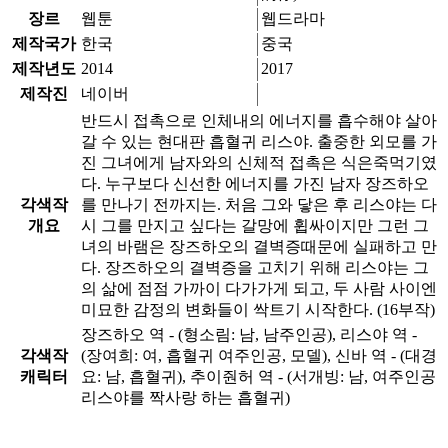
장르
웹툰
웹드라마
제작국가
한국
중국
제작년도
2014
2017
제작진
네이버
반드시 접촉으로 인체내의 에너지를 흡수해야 살아
갈 수 있는 현대판 흡혈귀 리스야. 출중한 외모를 가
진 그녀에게 남자와의 신체적 접촉은 식은죽먹기였
다. 누구보다 신선한 에너지를 가진 남자 장즈하오
각색작
를 만나기 전까지는. 처음 그와 닿은 후 리스야는 다
개요
시 그를 만지고 싶다는 갈망에 휩싸이지만 그런 그
녀의 바램은 장즈하오의 결벽증때문에 실패하고 만
다. 장즈하오의 결벽증을 고치기 위해 리스야는 그
의 삶에 점점 가까이 다가가게 되고, 두 사람 사이엔
미묘한 감정의 변화들이 싹트기 시작한다. (16부작)
장즈하오 역 - (형소림: 남, 남주인공), 리스야 역 -
각색작
(장여희: 여, 흡혈귀 여주인공, 모델), 신바 역 - (대경
캐릭터
요: 남, 흡혈귀), 추이줜허 역 - (서개빙: 남, 여주인공
리스야를 짝사랑 하는 흡혈귀)