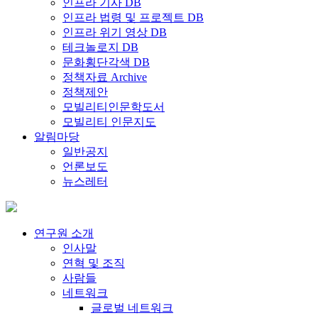
인프라 기사 DB
인프라 법령 및 프로젝트 DB
인프라 위기 영상 DB
테크놀로지 DB
문화횡단각색 DB
정책자료 Archive
정책제안
모빌리티인문학도서
모빌리티 인문지도
알림마당
일반공지
언론보도
뉴스레터
연구원 소개
인사말
연혁 및 조직
사람들
네트워크
글로벌 네트워크