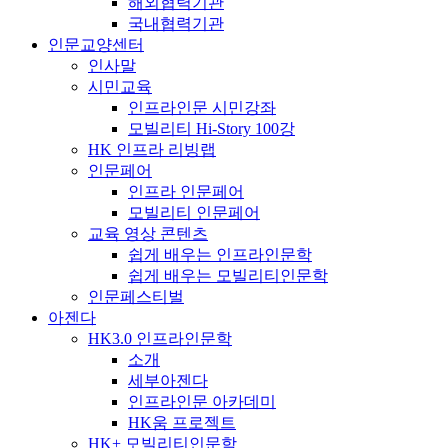
해외협력기관
국내협력기관
인문교양센터
인사말
시민교육
인프라인문 시민강좌
모빌리티 Hi-Story 100강
HK 인프라 리빙랩
인문페어
인프라 인문페어
모빌리티 인문페어
교육 영상 콘텐츠
쉽게 배우는 인프라인문학
쉽게 배우는 모빌리티인문학
인문페스티벌
아젠다
HK3.0 인프라인문학
소개
세부아젠다
인프라인문 아카데미
HK움 프로젝트
HK+ 모빌리티인문학