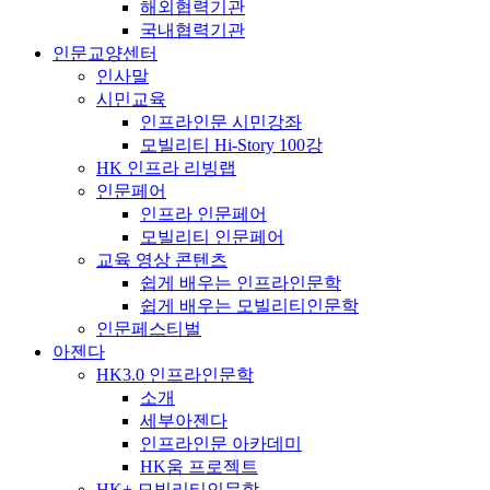
해외협력기관
국내협력기관
인문교양센터
인사말
시민교육
인프라인문 시민강좌
모빌리티 Hi-Story 100강
HK 인프라 리빙랩
인문페어
인프라 인문페어
모빌리티 인문페어
교육 영상 콘텐츠
쉽게 배우는 인프라인문학
쉽게 배우는 모빌리티인문학
인문페스티벌
아젠다
HK3.0 인프라인문학
소개
세부아젠다
인프라인문 아카데미
HK움 프로젝트
HK+ 모빌리티인문학