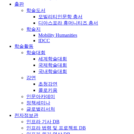
출판
학술도서
모빌리티인문학 총서
디아스포라 휴머니티즈 총서
학술지
Mobility Humanities
IDCC
학술활동
학술대회
세계학술대회
국제학술대회
국내학술대회
강연
초청강연
콜로키움
인문아카데미
정책세미나
글로벌리서처
전자정보관
인프라 기사 DB
인프라 법령 및 프로젝트 DB