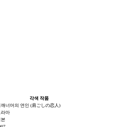
각색 작품
어깨너머의 연인 (肩ごしの恋人)
드라마
일본
007