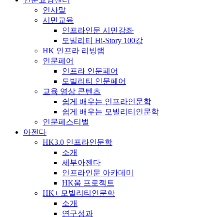
인사말
시민교육
인프라인문 시민강좌
모빌리티 Hi-Story 100강
HK 인프라 리빙랩
인문페어
인프라 인문페어
모빌리티 인문페어
교육 영상 콘텐츠
쉽게 배우는 인프라인문학
쉽게 배우는 모빌리티인문학
인문페스티벌
아젠다
HK3.0 인프라인문학
소개
세부아젠다
인프라인문 아카데미
HK움 프로젝트
HK+ 모빌리티인문학
소개
연구성과