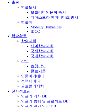
출판
학술도서
모빌리티인문학 총서
디아스포라 휴머니티즈 총서
학술지
Mobility Humanities
IDCC
학술활동
학술대회
세계학술대회
국제학술대회
국내학술대회
강연
초청강연
콜로키움
인문아카데미
정책세미나
글로벌리서처
전자정보관
인프라 기사 DB
인프라 법령 및 프로젝트 DB
인프라 위기 영상 DB