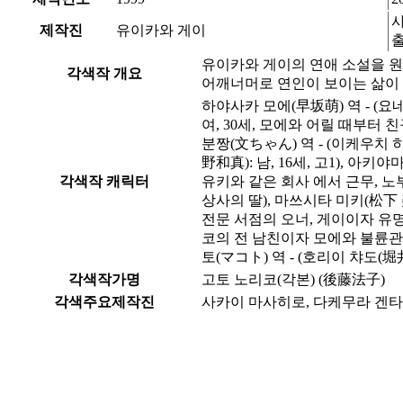
사
제작진
유이카와 게이
출
유이카와 게이의 연애 소설을 원
각색작 개요
어깨너머로 연인이 보이는 삶이 행
하야사카 모에(早坂萌) 역 - (요
여, 30세, 모에와 어릴 때부터 친
분짱(文ちゃん) 역 - (이케우치 
野和真): 남, 16세, 고1), 아
각색작 캐릭터
유키와 같은 회사 에서 근무, 노
상사의 딸), 마쓰시타 미키(松下 美
전문 서점의 오너, 게이이자 유명한
코의 전 남친이자 모에와 불륜관계임
토(マコト) 역 - (호리이 챠도(堀
각색작가명
고토 노리코(각본) (後藤法子)
각색주요제작진
사카이 마사히로, 다케무라 겐타로