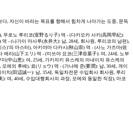
보다, 자신이 바라는 목표를 향해서 힘차게 나아가는 도중, 문득
, 무로노 루리코(室野るり子) 역 - (다카오카 사키(高岡早紀):
 - (나가이 마사루(永井大): 남, 28세, 회사원, 루리코의 남편),
키스)'의 마스터), 아키야마 다카시(秋山崇) 역 - (사노 가즈마(佐
타 에리(山下エリ) 역 - (미쓰야 요코(三津谷葉子): 여, 24세, 노부
구미(中山恵): 여, 25세, 가키자키 유스케의 아내이자 유스케의
에의 후배), 료(リョウ) 역 - (가나메 준(要潤): 남, 30세, 게이
이치(田辺誠一): 남, 35세, 독일차전문 수입회사 회사원, 루리
 여, 40세, 수입대행회사의 과장, 모에와 동일한 직장), 마코