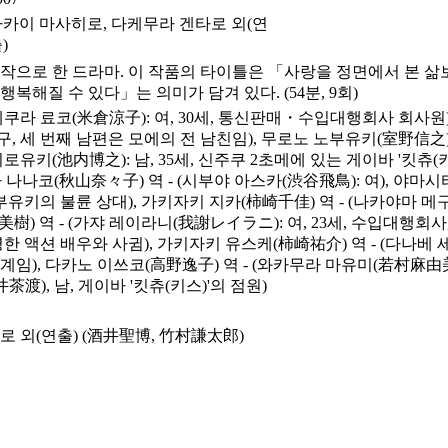
카이 마사히로, 다케무라 겐타로 외(연
)
작으로 한 드라마. 이 작품의 타이틀은 「사랑을 정면에서 본 삶
복해질 수 있다」는 의미가 담겨 있다. (54분, 9회)
네쿠라 료코(米倉涼子): 여, 30세, 통신판매・수입대행회사 회사원)
구, 세 번째 남편은 모에의 전 남친임), 무로노 노부유키(室野信之) 역
히로유키(池内博之): 남, 35세, 신주쿠 2초메에 있는 게이바 '킷츄(
키야마 나나코(秋山奈々子) 역 - (시부야 아스카(渋谷飛鳥): 여), 야마시
부유키의 불륜 상대), 가키자키 지카(柿崎千佳) 역 - (나카야마 메
樹) 역 - (가쟈 레이라니(我謝レイラニ): 여, 23세, 수입대행회사, 모
 액션 배우와 사귐), 가키자키 유스케(柿崎祐介) 역 - (다나베 세
), 다카노 이쓰코(高野逸子) 역 - (와카무라 마유미(若村麻由美):
井茶渡), 남, 게이바 '킷츄(키스)'의 점원)
 외(연출) (酒井聖博, 竹村謙太郎)