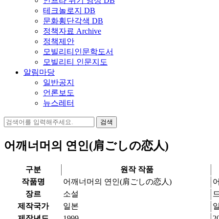
인프라 위기 영상 DB
테크놀로지 DB
문화횡단각색 DB
정책자료 Archive
정책제안
모빌리티인문학도서
모빌리티 인문지도
알림마당
일반공지
언론보도
뉴스레터
검
색:
어깨너머의 연인(肩ごしの恋人)
구분
원작 작품
작품명
어깨너머의 연인(肩ごしの恋人)
장르
소설
제작국가
일본
제작년도
1999
2