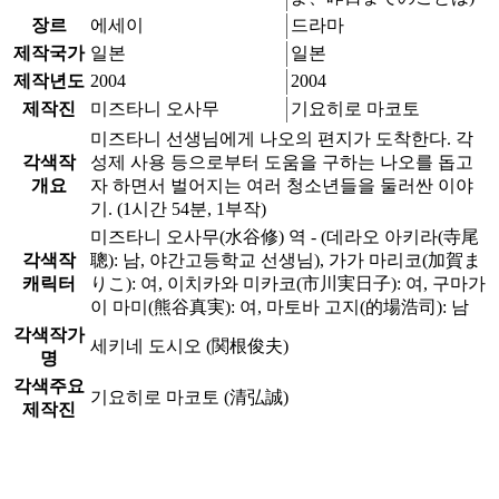
장르
에세이
드라마
제작국가
일본
일본
제작년도
2004
2004
제작진
미즈타니 오사무
기요히로 마코토
미즈타니 선생님에게 나오의 편지가 도착한다. 각
각색작
성제 사용 등으로부터 도움을 구하는 나오를 돕고
개요
자 하면서 벌어지는 여러 청소년들을 둘러싼 이야
기. (1시간 54분, 1부작)
미즈타니 오사무(水谷修) 역 - (데라오 아키라(寺尾
각색작
聰): 남, 야간고등학교 선생님), 가가 마리코(加賀ま
캐릭터
りこ): 여, 이치카와 미카코(市川実日子): 여, 구마가
이 마미(熊谷真実): 여, 마토바 고지(的場浩司): 남
각색작가
세키네 도시오 (関根俊夫)
명
각색주요
기요히로 마코토 (清弘誠)
제작진