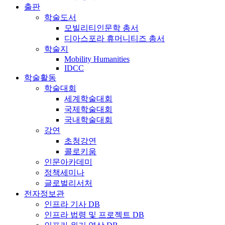
출판
학술도서
모빌리티인문학 총서
디아스포라 휴머니티즈 총서
학술지
Mobility Humanities
IDCC
학술활동
학술대회
세계학술대회
국제학술대회
국내학술대회
강연
초청강연
콜로키움
인문아카데미
정책세미나
글로벌리서처
전자정보관
인프라 기사 DB
인프라 법령 및 프로젝트 DB