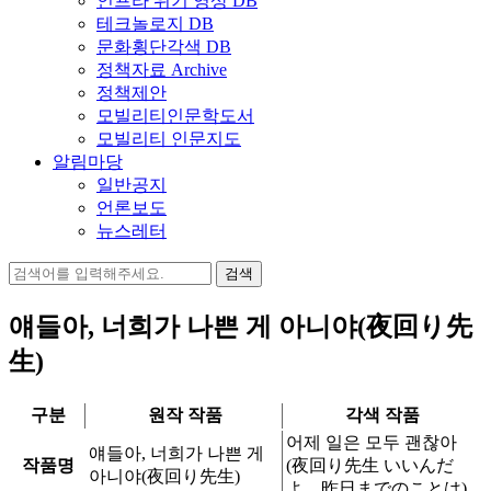
인프라 위기 영상 DB
테크놀로지 DB
문화횡단각색 DB
정책자료 Archive
정책제안
모빌리티인문학도서
모빌리티 인문지도
알림마당
일반공지
언론보도
뉴스레터
검
색:
얘들아, 너희가 나쁜 게 아니야(夜回り先
生)
구분
원작 작품
각색 작품
어제 일은 모두 괜찮아
얘들아, 너희가 나쁜 게
작품명
(夜回り先生 いいんだ
아니야(夜回り先生)
よ、昨日までのことは)