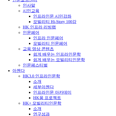
인사말
시민교육
인프라인문 시민강좌
모빌리티 Hi-Story 100강
HK 인프라 리빙랩
인문페어
인프라 인문페어
모빌리티 인문페어
교육 영상 콘텐츠
쉽게 배우는 인프라인문학
쉽게 배우는 모빌리티인문학
인문페스티벌
아젠다
HK3.0 인프라인문학
소개
세부아젠다
인프라인문 아카데미
HK움 프로젝트
HK+ 모빌리티인문학
소개
연구성과