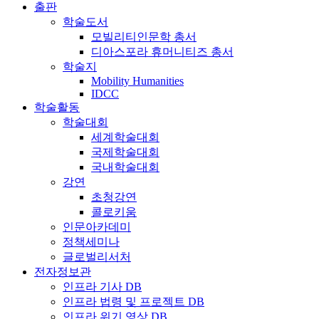
출판
학술도서
모빌리티인문학 총서
디아스포라 휴머니티즈 총서
학술지
Mobility Humanities
IDCC
학술활동
학술대회
세계학술대회
국제학술대회
국내학술대회
강연
초청강연
콜로키움
인문아카데미
정책세미나
글로벌리서처
전자정보관
인프라 기사 DB
인프라 법령 및 프로젝트 DB
인프라 위기 영상 DB