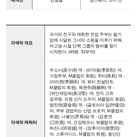
제작진
강형철
쩡즈웨이, 조이 찬
과거의 친구와 재회한 전업 주부는 말기
암에 시달린 그녀의 소원을 이루기 위해,
각색작 개요
여고생 시절 단짝 그룹의 멤버를 찾기
시작한다. (45분, 32부작)
무소시(巫小诗) 역 - (리약동(李若彤): 여,
가정주부, M클럽의 회원), 주리(朱莉) 역 -
(리리쩐(李丽珍): 여, 뷰티 컨설턴트,
M클럽의 회원), 육완추(陆婉秋) 역 -
(위안제잉에(袁洁莹): 여, 전직 고위
공무원, 의원 선거 도우미, M클럽의 회원),
량진옌(梁金燕) 역 - (글로리아 입(叶蕴仪):
여, 주부 겸업하는 산업 브로커, M클럽의
회원), 나봉선(罗凤仙) 역 - (강흔연
각색작 캐릭터
(江欣燕): 여, 건강체조사, M클럽의 회원),
허진니(许珍妮) 역 - (장후이이(张慧仪):
여, 스튜어디스, M클럽의 회원), 용단단