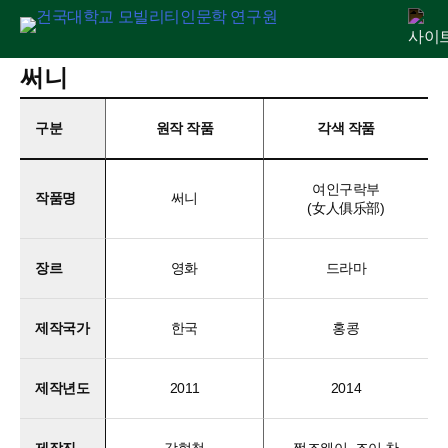
Skip
써니
연구원 소개
인문교양센터
아젠다
출판
학술활동
전자정보관
알림마당
to
content
구분
원작 작품
각색 작품
여인구락부
작품명
써니
(女人俱乐部)
장르
영화
드라마
제작국가
한국
홍콩
제작년도
2011
2014