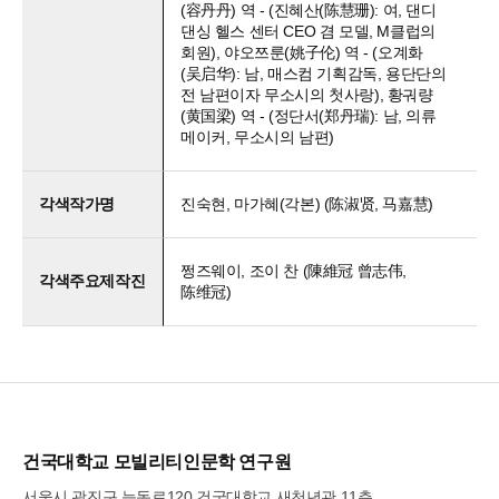
(容丹丹) 역 - (진혜산(陈慧珊): 여, 댄디
댄싱 헬스 센터 CEO 겸 모델, M클럽의
회원), 야오쯔룬(姚子伦) 역 - (오계화
(吴启华): 남, 매스컴 기획감독, 용단단의
전 남편이자 무소시의 첫사랑), 황궈량
(黄国梁) 역 - (정단서(郑丹瑞): 남, 의류
메이커, 무소시의 남편)
각색작가명
진숙현, 마가혜(각본) (陈淑贤, 马嘉慧)
쩡즈웨이, 조이 찬 (陳維冠 曾志伟,
각색주요제작진
陈维冠)
건국대학교 모빌리티인문학 연구원
서울시 광진구 능동로120 건국대학교 새천년관 11층