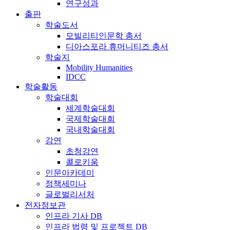
연구성과
출판
학술도서
모빌리티인문학 총서
디아스포라 휴머니티즈 총서
학술지
Mobility Humanities
IDCC
학술활동
학술대회
세계학술대회
국제학술대회
국내학술대회
강연
초청강연
콜로키움
인문아카데미
정책세미나
글로벌리서처
전자정보관
인프라 기사 DB
인프라 법령 및 프로젝트 DB