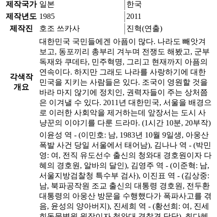
제작국가
일본
한국
제작년도
1985
2011
제작진
호조 쓰카사
진혁(연출)
대한민국 국민들에겐 아픔이 많다. 나라도 빼앗겨
보고, 동포끼리 총부리 겨누며 전쟁도 해봤고, 군부
독재와 쿠데타, 민주혁명, 그리고 현재까지 아픔의
연속이다. 하지만 그래도 나라를 사랑하기에 대한
각색작
민국을 지키는 사람들은 있다. 조국이 영원할 것을
개요
바라 마지 않기에 정치인, 권력자들이 주는 상처쯤
은 이겨낼 수 있다. 2011년 대한민국, 서울을 배경으
로 이러한 사회악을 제거하는데 앞장서는 도시 사
냥꾼의 이야기를 다룬 드라마. (1시간 10분, 20부작)
이윤성 역 - (이민호: 남, 1983년 10월 9일생, 아웅산
폭발 사건 당일 서울에서 태어남), 김나나 역 - (박민
영: 여, 전직 유도선수 출신의 청와대 경호원이자 다
혜의 경호원, 알바의 달인), 김영주 역 - (이준혁: 남,
서울지방검찰청 특수부 검사), 이진표 역 - (김상중:
남, 북파공작원 조교 출신의 대통령 경호원, 전두환
대통령의 아웅산 방문을 수행했다가 폭파사고를 겪
음, 윤성의 양아버지), 진세희 역 - (황선희: 여, 진세
희동물병원 원장이자 청와대 경찰견 담당), 최다혜