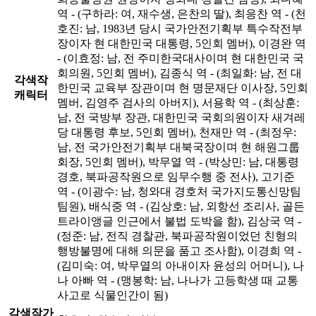
역 - (구하라: 여, 재수생, 은찬의 딸), 최응찬 역 - (천
호진: 남, 1983년 당시 국가안전기획부 특수작전부
장이자 현 대한민국 대통령, 5인회 멤버), 이경완 역
- (이효정: 남, 전 주미한국대사이며 현 대한민국 국
회의원, 5인회 멤버), 김종식 역 - (최일화: 남, 전 대
각색작
한민국 교육부 장관이며 현 명문재단 이사장, 5인회
캐릭터
멤버, 김영주 검사의 아버지), 서용학 역 - (최상훈:
남, 전 국방부 장관, 대한민국 국회의원이자 새겨레
당 대통령 후보, 5인회 멤버), 천재만 역 - (최정우:
남, 전 국가안전기획부 대북국장이며 현 해원그룹
회장, 5인회 멤버), 박무열 역 - (박상민: 남, 대통령
경호, 북파공작원으로 임무수행 중 전사), 고기준
역 - (이광수: 남, 청와대 경호처 국가지도통신망팀
팀원), 배식중 역 - (김상호: 남, 외항선 조리사, 골든
트라이앵글 인근에서 불법 도박을 함), 김상국 역 -
(정준: 남, 전직 경찰관, 북파공작원이었던 친형의
행방불명에 대해 의문을 품고 조사함), 이경희 역 -
(김미숙: 여, 박무열의 아내이자 윤성의 어머니), 나
나 아빠 역 - (맹봉학: 남, 나나가 고등학생 때 교통
사고로 식물인간이 됨)
각색작가