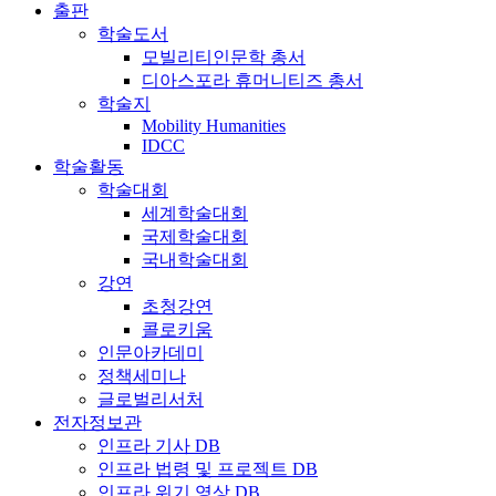
출판
학술도서
모빌리티인문학 총서
디아스포라 휴머니티즈 총서
학술지
Mobility Humanities
IDCC
학술활동
학술대회
세계학술대회
국제학술대회
국내학술대회
강연
초청강연
콜로키움
인문아카데미
정책세미나
글로벌리서처
전자정보관
인프라 기사 DB
인프라 법령 및 프로젝트 DB
인프라 위기 영상 DB