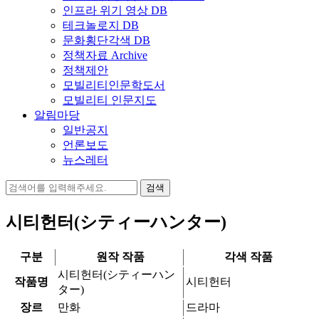
인프라 위기 영상 DB
테크놀로지 DB
문화횡단각색 DB
정책자료 Archive
정책제안
모빌리티인문학도서
모빌리티 인문지도
알림마당
일반공지
언론보도
뉴스레터
검
색:
시티헌터(シティーハンター)
구분
원작 작품
각색 작품
시티헌터(シティーハン
작품명
시티헌터
ター)
장르
만화
드라마