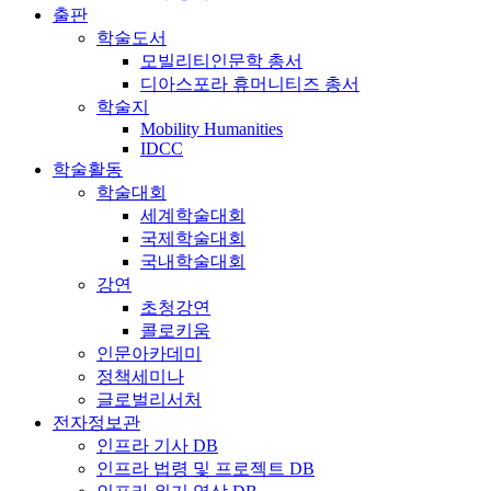
출판
학술도서
모빌리티인문학 총서
디아스포라 휴머니티즈 총서
학술지
Mobility Humanities
IDCC
학술활동
학술대회
세계학술대회
국제학술대회
국내학술대회
강연
초청강연
콜로키움
인문아카데미
정책세미나
글로벌리서처
전자정보관
인프라 기사 DB
인프라 법령 및 프로젝트 DB