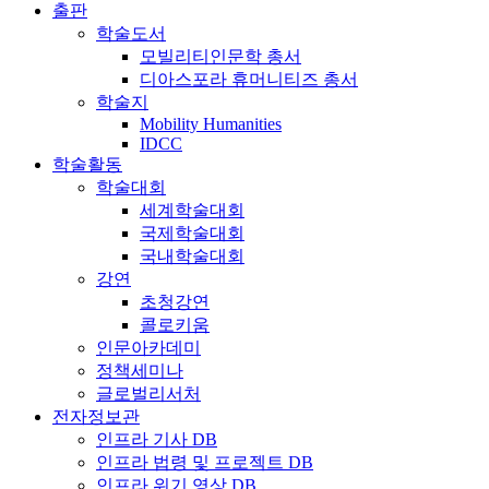
출판
학술도서
모빌리티인문학 총서
디아스포라 휴머니티즈 총서
학술지
Mobility Humanities
IDCC
학술활동
학술대회
세계학술대회
국제학술대회
국내학술대회
강연
초청강연
콜로키움
인문아카데미
정책세미나
글로벌리서처
전자정보관
인프라 기사 DB
인프라 법령 및 프로젝트 DB
인프라 위기 영상 DB