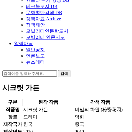
인프라 위기 영상 DB
테크놀로지 DB
문화횡단각색 DB
정책자료 Archive
정책제안
모빌리티인문학도서
모빌리티 인문지도
알림마당
일반공지
언론보도
뉴스레터
검
색:
시크릿 가든
구분
원작 작품
각색 작품
작품명
시크릿 가든
비밀의 화원 (秘密花园)
장르
드라마
영화
제작국가
한국
중국
제작년도
2010
2012