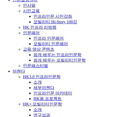
인사말
시민교육
인프라인문 시민강좌
모빌리티 Hi-Story 100강
HK 인프라 리빙랩
인문페어
인프라 인문페어
모빌리티 인문페어
교육 영상 콘텐츠
쉽게 배우는 인프라인문학
쉽게 배우는 모빌리티인문학
인문페스티벌
아젠다
HK3.0 인프라인문학
소개
세부아젠다
인프라인문 아카데미
HK움 프로젝트
HK+ 모빌리티인문학
소개
연구성과