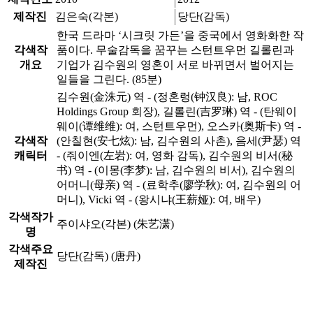
제작진
김은숙(각본)
당단(감독)
한국 드라마 ‘시크릿 가든’을 중국에서 영화화한 작
각색작
품이다. 무술감독을 꿈꾸는 스턴트우먼 길롤린과
개요
기업가 김수원의 영혼이 서로 바뀌면서 벌어지는
일들을 그린다. (85분)
김수원(金洙元) 역 - (정혼렁(钟汉良): 남, ROC
Holdings Group 회장), 길롤린(吉罗琳) 역 - (탄웨이
웨이(谭维维): 여, 스턴트우먼), 오스카(奥斯卡) 역 -
각색작
(안칠현(安七炫): 남, 김수원의 사촌), 음세(尹瑟) 역
캐릭터
- (줘이엔(左岩): 여, 영화 감독), 김수원의 비서(秘
书) 역 - (이몽(李梦): 남, 김수원의 비서), 김수원의
어머니(母亲) 역 - (료학추(廖学秋): 여, 김수원의 어
머니), Vicki 역 - (왕시냐(王薪娅): 여, 배우)
각색작가
주이샤오(각본) (朱艺潇)
명
각색주요
당단(감독) (唐丹)
제작진