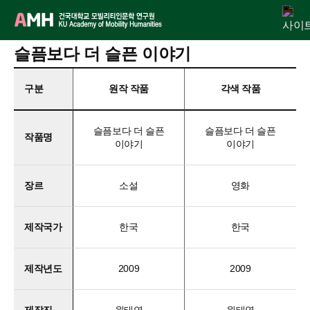
Skip
슬픔보다 더 슬픈 이야기
연구원 소개
인문교양센터
아젠다
출판
학술활동
전자정보관
알림마당
to
content
구분
원작 작품
각색 작품
슬픔보다 더 슬픈
슬픔보다 더 슬픈
작품명
이야기
이야기
장르
소설
영화
제작국가
한국
한국
제작년도
2009
2009