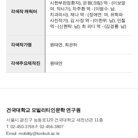
시한부판정환자), 은원(크림) 역 - (이보영:
여, 작사가), 차주환 역 - (이범수: 남,
각색작 캐릭터
치과의사), 제나 역 - (정애연: 여, 유학파
사진작가), 김 사장 역 - (이한위: 남), 민철
역 - (신현탁: 남), 최 피디 역 - (김경룡: 남)
각색작가명
원태연, 최은하
각색주요제작진
원태연
건국대학교 모빌리티인문학 연구원
서울시 광진구 능동로120 건국대학교 새천년관 11층
T.
02-450-3768
F. 02-456-3807
Email.
mobility@konkuk.ac.kr