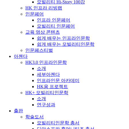
모빌리티 Hi-Story 100강
HK 인프라 리빙랩
인문페어
인프라 인문페어
모빌리티 인문페어
교육 영상 콘텐츠
쉽게 배우는 인프라인문학
쉽게 배우는 모빌리티인문학
인문페스티벌
아젠다
HK3.0 인프라인문학
소개
세부아젠다
인프라인문 아카데미
HK움 프로젝트
HK+ 모빌리티인문학
소개
연구성과
출판
학술도서
모빌리티인문학 총서
디아스포라 휴머니티즈 총서