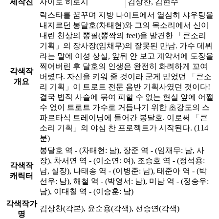
제작진
사이토 히로시
김상찬, 김현수
락스타를 꿈꾸며 지방 나이트에서 열심히 샤우팅을
내지르던 봉달호(차태현)와 그의 목소리에서 신이
내린 천상의 뽕필(뽕짝의 feel)을 발견한 「큰소리
기획」의 장사장(임채무)의 잘못된 만남. 가수 데뷔
라는 말에 이성 상실, 앞뒤 안 보고 계약서에 도장을
찍어버린 후 달호의 인생은 완전히 화려하게 꼬여
각색작
버렸다. 자신을 키워 줄 것이라 굳게 믿었던 「큰소
개요
리 기획」이 트로트 전문 음반 기획사였던 것이다!
결국 법적 사슬에 묶여 피할 수 없는 현실 앞에 어쩔
수 없이 트로트 가수로 거듭나기 위한 초강도의 스
파르타식 트레이닝에 들어간 봉달호. 이로써 「큰
소리 기획」의 야심 찬 프로젝트가 시작된다. (114
분)
봉달호 역 - (차태현: 남), 장준 역 - (임채무: 남, 사
장), 차서연 역 - (이소연: 여), 조승호 역 - (정석용:
각색작
남, 실장), 나태송 역 - (이병준: 남), 태준아 역 - (박
캐릭터
선우: 남), 해철 역 - (박영서: 남), 미남 역 - (정승우:
남), 이대칠 역 - (이승훈: 남)
각색작가
김상찬(각본), 윤순용(각색), 선승연(각색)
명