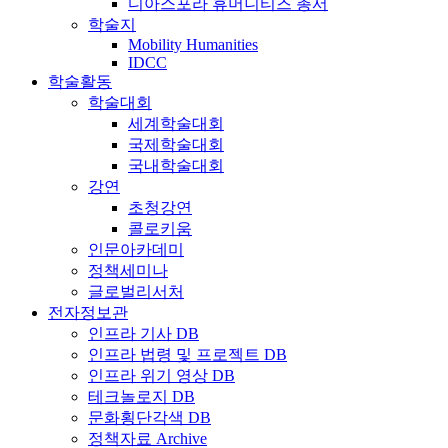
디아스포라 휴머니티즈 총서
학술지
Mobility Humanities
IDCC
학술활동
학술대회
세계학술대회
국제학술대회
국내학술대회
강연
초청강연
콜로키움
인문아카데미
정책세미나
글로벌리서처
전자정보관
인프라 기사 DB
인프라 법령 및 프로젝트 DB
인프라 위기 영상 DB
테크놀로지 DB
문화횡단각색 DB
정책자료 Archive