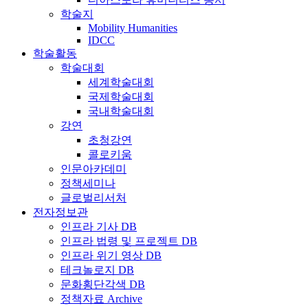
학술지
Mobility Humanities
IDCC
학술활동
학술대회
세계학술대회
국제학술대회
국내학술대회
강연
초청강연
콜로키움
인문아카데미
정책세미나
글로벌리서처
전자정보관
인프라 기사 DB
인프라 법령 및 프로젝트 DB
인프라 위기 영상 DB
테크놀로지 DB
문화횡단각색 DB
정책자료 Archive