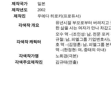
제작국가
일본
제작년도
2002
제작진
우에다 히로키(프로듀서)
유년시절 부모로부터 버려지고 첫
각색작 개요
한 삶을 사는 여자가 만나 차갑고
오수 역 - (조인성: 남, 전문 포커 
규철: 남, 피엘그룹 기업변호사), 왕
각색작 캐릭터
호 역 - (김영훈: 남, 피엘그룹 
역 - (한정현: 여, 중태의 아내)
각색작가명
노희경(극본)
각색주요제작진
김규태(연출)