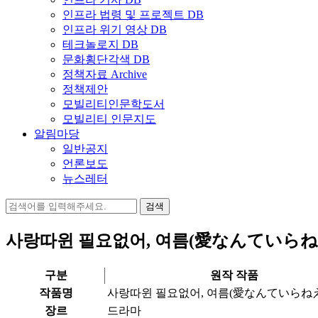
인프라 법령 및 프로젝트 DB
인프라 위기 영상 DB
테크놀로지 DB
문화횡단각색 DB
정책자료 Archive
정책제안
모빌리티인문학도서
모빌리티 인문지도
알림마당
일반공지
언론보도
뉴스레터
검
색:
사랑따윈 필요없어, 여름(愛なんていら
구분
원작 작품
작품명
사랑따윈 필요없어, 여름(愛なんていらね
장르
드라마