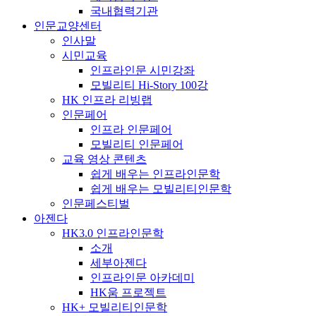
국내협력기관
인문교양센터
인사말
시민교육
인프라인문 시민강좌
모빌리티 Hi-Story 100강
HK 인프라 리빙랩
인문페어
인프라 인문페어
모빌리티 인문페어
교육 영상 콘텐츠
쉽게 배우는 인프라인문학
쉽게 배우는 모빌리티인문학
인문페스티벌
아젠다
HK3.0 인프라인문학
소개
세부아젠다
인프라인문 아카데미
HK움 프로젝트
HK+ 모빌리티인문학