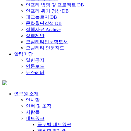
인프라 법령 및 프로젝트 DB
인프라 위기 영상 DB
테크놀로지 DB
문화횡단각색 DB
정책자료 Archive
정책제안
모빌리티인문학도서
모빌리티 인문지도
알림마당
일반공지
언론보도
뉴스레터
연구원 소개
인사말
연혁 및 조직
사람들
네트워크
글로벌 네트워크
해외협력기관