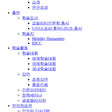
소개
연구성과
출판
학술도서
모빌리티인문학 총서
디아스포라 휴머니티즈 총서
학술지
Mobility Humanities
IDCC
학술활동
학술대회
세계학술대회
국제학술대회
국내학술대회
강연
초청강연
콜로키움
인문아카데미
정책세미나
글로벌리서처
전자정보관
인프라 기사 DB