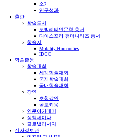
소개
연구성과
출판
학술도서
모빌리티인문학 총서
디아스포라 휴머니티즈 총서
학술지
Mobility Humanities
IDCC
학술활동
학술대회
세계학술대회
국제학술대회
국내학술대회
강연
초청강연
콜로키움
인문아카데미
정책세미나
글로벌리서처
전자정보관
인프라 기사 DB