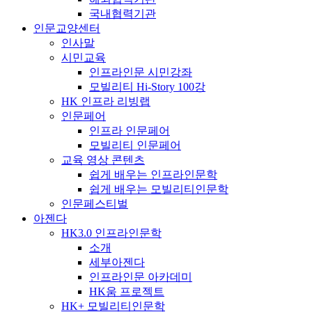
국내협력기관
인문교양센터
인사말
시민교육
인프라인문 시민강좌
모빌리티 Hi-Story 100강
HK 인프라 리빙랩
인문페어
인프라 인문페어
모빌리티 인문페어
교육 영상 콘텐츠
쉽게 배우는 인프라인문학
쉽게 배우는 모빌리티인문학
인문페스티벌
아젠다
HK3.0 인프라인문학
소개
세부아젠다
인프라인문 아카데미
HK움 프로젝트
HK+ 모빌리티인문학