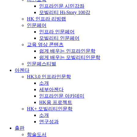
인프라인문 시민강좌
모빌리티 Hi-Story 100강
HK 인프라 리빙랩
인문페어
인프라 인문페어
모빌리티 인문페어
교육 영상 콘텐츠
쉽게 배우는 인프라인문학
쉽게 배우는 모빌리티인문학
인문페스티벌
아젠다
HK3.0 인프라인문학
소개
세부아젠다
인프라인문 아카데미
HK움 프로젝트
HK+ 모빌리티인문학
소개
연구성과
출판
학술도서