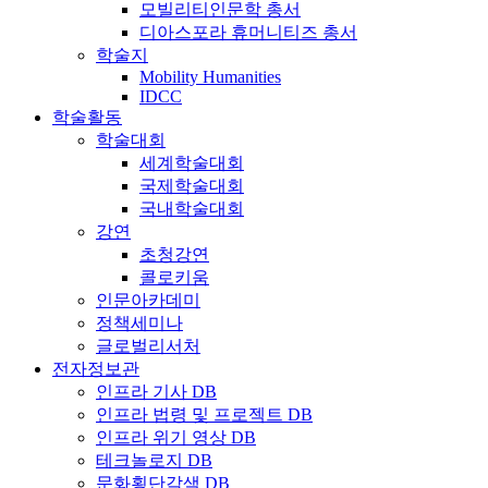
모빌리티인문학 총서
디아스포라 휴머니티즈 총서
학술지
Mobility Humanities
IDCC
학술활동
학술대회
세계학술대회
국제학술대회
국내학술대회
강연
초청강연
콜로키움
인문아카데미
정책세미나
글로벌리서처
전자정보관
인프라 기사 DB
인프라 법령 및 프로젝트 DB
인프라 위기 영상 DB
테크놀로지 DB
문화횡단각색 DB