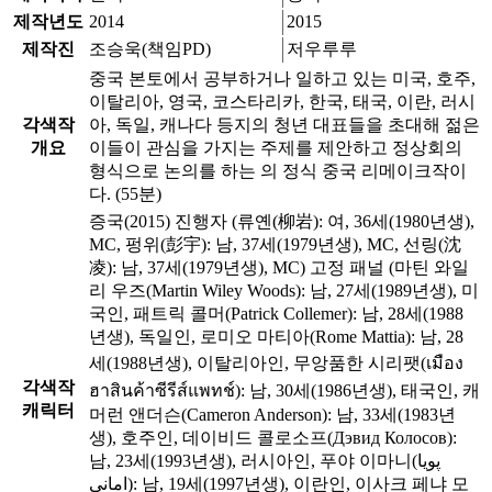
제작년도
2014
2015
제작진
조승욱(책임PD)
저우루루
중국 본토에서 공부하거나 일하고 있는 미국, 호주,
이탈리아, 영국, 코스타리카, 한국, 태국, 이란, 러시
각색작
아, 독일, 캐나다 등지의 청년 대표들을 초대해 젊은
개요
이들이 관심을 가지는 주제를 제안하고 정상회의
형식으로 논의를 하는 의 정식 중국 리메이크작이
다. (55분)
증국(2015) 진행자 (류옌(柳岩): 여, 36세(1980년생),
MC, 펑위(彭宇): 남, 37세(1979년생), MC, 선링(沈
凌): 남, 37세(1979년생), MC) 고정 패널 (마틴 와일
리 우즈(Martin Wiley Woods): 남, 27세(1989년생), 미
국인, 패트릭 콜머(Patrick Collemer): 남, 28세(1988
년생), 독일인, 로미오 마티아(Rome Mattia): 남, 28
세(1988년생), 이탈리아인, 무앙품한 시리팻(เมือง
각색작
ฮาสินค้าซีรีส์แพทช์): 남, 30세(1986년생), 태국인, 캐
캐릭터
머런 앤더슨(Cameron Anderson): 남, 33세(1983년
생), 호주인, 데이비드 콜로소프(Дэвид Колосов):
남, 23세(1993년생), 러시아인, 푸야 이마니(پویا
امانی): 남, 19세(1997년생), 이란인, 이사크 페냐 모