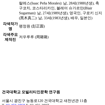
랄레스(Isaac Peña Morales): 남, 28세(1988년생), 축
구코치, 코스타리카인, 블레어 슈가르만(Blair
Sugarman): 남, 27세(1989년생), 영국인, 구로키 신지
(黑木真二): 남, 33세(1983년생), 배우, 일본인)
각색작가
팽정원 (彭正圆)
명
각색주요
저우루루 (周璐璐)
제작진
건국대학교 모빌리티인문학 연구원
서울시 광진구 능동로120 건국대학교 새천년관 11층