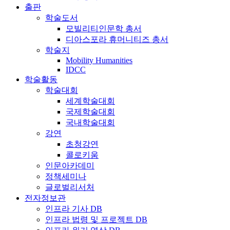
출판
학술도서
모빌리티인문학 총서
디아스포라 휴머니티즈 총서
학술지
Mobility Humanities
IDCC
학술활동
학술대회
세계학술대회
국제학술대회
국내학술대회
강연
초청강연
콜로키움
인문아카데미
정책세미나
글로벌리서처
전자정보관
인프라 기사 DB
인프라 법령 및 프로젝트 DB