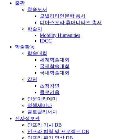
출판
학술도서
모빌리티인문학 총서
디아스포라 휴머니티즈 총서
학술지
Mobility Humanities
IDCC
학술활동
학술대회
세계학술대회
국제학술대회
국내학술대회
강연
초청강연
콜로키움
인문아카데미
정책세미나
글로벌리서처
전자정보관
인프라 기사 DB
인프라 법령 및 프로젝트 DB
인프라 위기 영상 DB