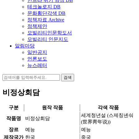
인프라 위기 영상 DB
테크놀로지 DB
문화횡단각색 DB
정책자료 Archive
정책제안
모빌리티인문학도서
모빌리티 인문지도
알림마당
일반공지
언론보도
뉴스레터
검
색:
비정상회담
구분
원작 작품
각색 작품
세계청년설 (스제칭녠숴
작품명
비정상회담
(世界靑年说))
장르
예능
예능
제작국가
한국
중국