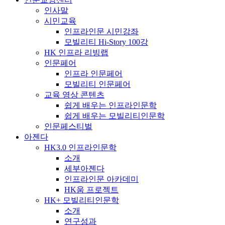
인사말
시민교육
인프라인문 시민강좌
모빌리티 Hi-Story 100강
HK 인프라 리빙랩
인문페어
인프라 인문페어
모빌리티 인문페어
교육 영상 콘텐츠
쉽게 배우는 인프라인문학
쉽게 배우는 모빌리티인문학
인문페스티벌
아젠다
HK3.0 인프라인문학
소개
세부아젠다
인프라인문 아카데미
HK움 프로젝트
HK+ 모빌리티인문학
소개
연구성과