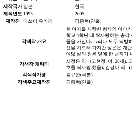
제작국가
일본
한국
제작년도
1995
2005
제작진
다쓰이 유카리
김종혁(연출)
한 여자를 사랑한 형제의 이야기
학교 4학년 때 짝사랑하는 총각
각색작 개요
꿈을 가진다. 그러나 모두 낙방
션을 치르러 가지만 정은은 계단
여덟 살의 정은 앞에 한 남자가 나
서정은 역 - (고현정: 여, 28세)
각색작 캐릭터
호를 짝사랑 했음), 김경아 역 -
각색작가명
김규완(극본)
각색주요제작진
김종혁(연출)