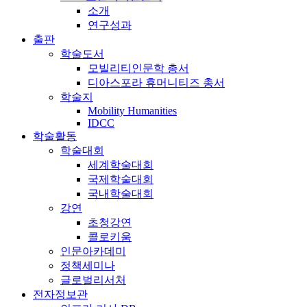
소개
연구성과
출판
학술도서
모빌리티인문학 총서
디아스포라 휴머니티즈 총서
학술지
Mobility Humanities
IDCC
학술활동
학술대회
세계학술대회
국제학술대회
국내학술대회
강연
초청강연
콜로키움
인문아카데미
정책세미나
글로벌리서처
전자정보관