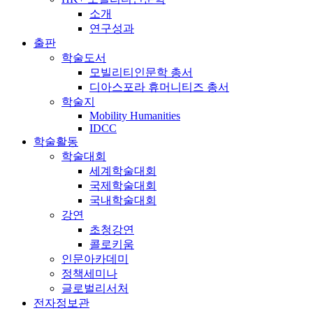
소개
연구성과
출판
학술도서
모빌리티인문학 총서
디아스포라 휴머니티즈 총서
학술지
Mobility Humanities
IDCC
학술활동
학술대회
세계학술대회
국제학술대회
국내학술대회
강연
초청강연
콜로키움
인문아카데미
정책세미나
글로벌리서처
전자정보관