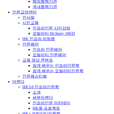
해외협력기관
국내협력기관
인문교양센터
인사말
시민교육
인프라인문 시민강좌
모빌리티 Hi-Story 100강
HK 인프라 리빙랩
인문페어
인프라 인문페어
모빌리티 인문페어
교육 영상 콘텐츠
쉽게 배우는 인프라인문학
쉽게 배우는 모빌리티인문학
인문페스티벌
아젠다
HK3.0 인프라인문학
소개
세부아젠다
인프라인문 아카데미
HK움 프로젝트
HK+ 모빌리티인문학