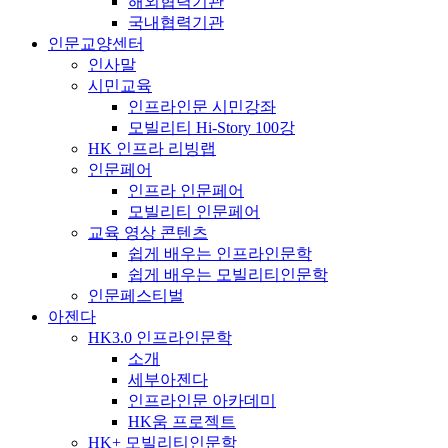
해외협력기관
국내협력기관
인문교양센터
인사말
시민교육
인프라인문 시민강좌
모빌리티 Hi-Story 100강
HK 인프라 리빙랩
인문페어
인프라 인문페어
모빌리티 인문페어
교육 영상 콘텐츠
쉽게 배우는 인프라인문학
쉽게 배우는 모빌리티인문학
인문페스티벌
아젠다
HK3.0 인프라인문학
소개
세부아젠다
인프라인문 아카데미
HK움 프로젝트
HK+ 모빌리티인문학