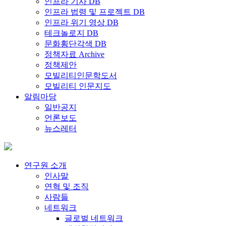
인프라 기사 DB
인프라 법령 및 프로젝트 DB
인프라 위기 영상 DB
테크놀로지 DB
문화횡단각색 DB
정책자료 Archive
정책제안
모빌리티인문학도서
모빌리티 인문지도
알림마당
일반공지
언론보도
뉴스레터
연구원 소개
인사말
연혁 및 조직
사람들
네트워크
글로벌 네트워크