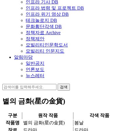
인프라 기사 DB
인프라 법령 및 프로젝트 DB
인프라 위기 영상 DB
테크놀로지 DB
문화횡단각색 DB
정책자료 Archive
정책제안
모빌리티인문학도서
모빌리티 인문지도
알림마당
일반공지
언론보도
뉴스레터
검
색:
별의 금화(星の金貨)
구분
원작 작품
각색 작품
작품명
별의 금화(星の金貨)
봄날
장르
드라마
드라마