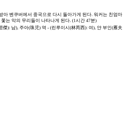
 받아 벤쿠버에서 중국으로 다시 돌아가게 된다. 워커는 친엄마
는 악의 무리들이 나타나게 된다. (1시간 47분)
g(黄愷傑): 남), 주아(珠児) 역 - (린루이시(林芮西): 여), 얀 부인(雁夫