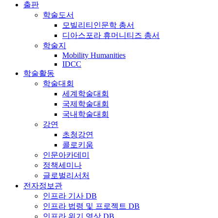
출판
학술도서
모빌리티인문학 총서
디아스포라 휴머니티즈 총서
학술지
Mobility Humanities
IDCC
학술활동
학술대회
세계학술대회
국제학술대회
국내학술대회
강연
초청강연
콜로키움
인문아카데미
정책세미나
글로벌리서처
전자정보관
인프라 기사 DB
인프라 법령 및 프로젝트 DB
인프라 위기 영상 DB