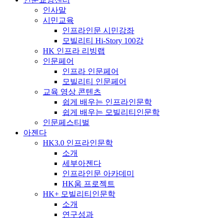
인사말
시민교육
인프라인문 시민강좌
모빌리티 Hi-Story 100강
HK 인프라 리빙랩
인문페어
인프라 인문페어
모빌리티 인문페어
교육 영상 콘텐츠
쉽게 배우는 인프라인문학
쉽게 배우는 모빌리티인문학
인문페스티벌
아젠다
HK3.0 인프라인문학
소개
세부아젠다
인프라인문 아카데미
HK움 프로젝트
HK+ 모빌리티인문학
소개
연구성과