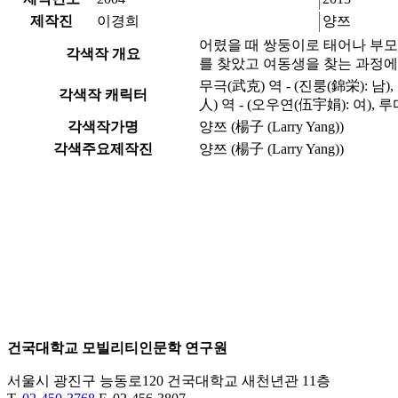
제작진
이경희
양쯔
어렸을 때 쌍둥이로 태어나 부모
각색작 개요
를 찾았고 여동생을 찾는 과정에
무극(武克) 역 - (진룽(錦栄): 남),
각색작 캐릭터
人) 역 - (오우연(伍宇娟): 여), 
각색작가명
양쯔 (楊子 (Larry Yang))
각색주요제작진
양쯔 (楊子 (Larry Yang))
건국대학교 모빌리티인문학 연구원
서울시 광진구 능동로120 건국대학교 새천년관 11층