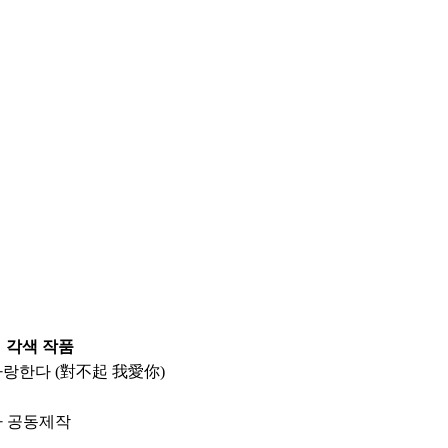
각색 작품
사랑한다 (對不起 我愛你)
다 공동제작