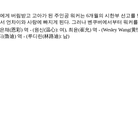
에게 버림받고 고아가 된 주인공 워커는 6개월의 시한부 선고를
서 언차이와 사랑에 빠지게 된다. 그러나 벤쿠버에서부터 워커를 쫓
 은채(恩彩) 역 - (원신(温心): 여), 최윤(崔允) 역 - (Wesley Wan
루디(魯迪) 역 - (루디린(林路迪): 남)