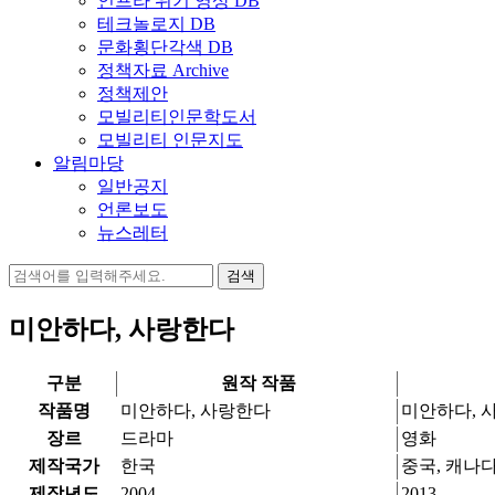
인프라 위기 영상 DB
테크놀로지 DB
문화횡단각색 DB
정책자료 Archive
정책제안
모빌리티인문학도서
모빌리티 인문지도
알림마당
일반공지
언론보도
뉴스레터
검
색:
미안하다, 사랑한다
구분
원작 작품
작품명
미안하다, 사랑한다
미안하다, 
장르
드라마
영화
제작국가
한국
중국, 캐나
제작년도
2004
2013