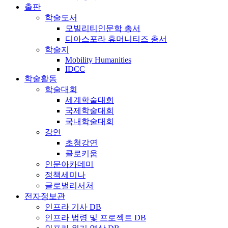
출판
학술도서
모빌리티인문학 총서
디아스포라 휴머니티즈 총서
학술지
Mobility Humanities
IDCC
학술활동
학술대회
세계학술대회
국제학술대회
국내학술대회
강연
초청강연
콜로키움
인문아카데미
정책세미나
글로벌리서처
전자정보관
인프라 기사 DB
인프라 법령 및 프로젝트 DB