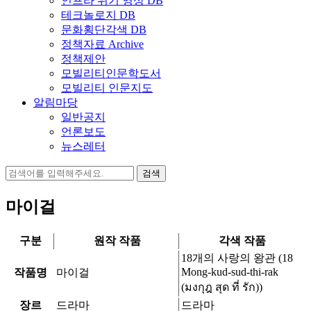
인프라 위기 영상 DB
테크놀로지 DB
문화횡단각색 DB
정책자료 Archive
정책제안
모빌리티인문학도서
모빌리티 인문지도
알림마당
일반공지
언론보도
뉴스레터
검
색:
마이걸
구분
원작 작품
각색 작품
18개의 사랑의 왕관 (18
Mong-kud-sud-thi-rak
작품명
마이걸
(มงกุฎ สุด ที่ รัก))
장르
드라마
드라마