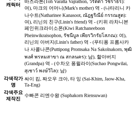
바즈라톤(Toh Varatta Vajrathon, วรัตตา วัชราธร):
캐릭터
여), 마크의 어머니(Mark's mother) 역 - (나타리니 카
나수트(Natharinee Kanasoot, ณัฎฐริณีย์ กรรณสูต):
여), 리닌의 친구(Linin's friend) 역 - (키위 라차니본
페인위크라이소폰(Kiwi Ratchaneeboon
Pheinwikraisophon, รัชนีบูล เพียรวิกรัยโสภณ): 여),
리닌의 아버지(Linin's father) 역 - (푸티퐁 프롬사카
나 사콜나콘(Puttipong Promsaka Na Sakolnakorn, พุฒิ
พงศ์ พรหมสาขา ณ สกลนคร): 남), 할아버지
(Grandpa) 역 - (수차오 퐁윌라이(Suchao Pongwilai,
สุเชาว์ พงษ์วิไล): 남)
각색작가
싸이 킴, 짜오우 크아, 타 잉 (Sai-Khim, Jaow-Kha,
명
Ta-Eng)
각색주요
수빠콘 리엔수왕 (Suphakorn Riensuwan)
제작진