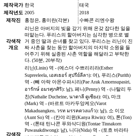
제작국가
한국
태국
제작년도
2005
2018
제작진
홍정은, 홍미란(각본)
수빠콘 리엔수왕
리닌은 아버지의 빚을 갚기 위해 온갖 잡다한 일을
떠맡는다. 푸리스의 할아버지는 심각한 병으로 별
각색작
거 중인 딸과 손녀를 찾고 있다. 푸리스는 리닌이 진
개요
짜 사촌을 찾는 동안 할아버지의 마지막 소원을 들
어주기 위해 실종된 사촌 역할을 해달라고 부탁한
다. (50분, 20부작)
리닌(Linin) 역 - (에스더 수쁘리리라(Esther
Supreeleela, เอสเธอร์ สุปรีย์ลีลา): 여), 푸리스(Purith)
역 - (빼 아락 아몬수파시리(Pae Arak Amornsupasiri,
อารักษ์ อมรศุภศิริ): 남), 페니(Penny) 역 - (나탈리 두
친(Nathalie Ducheine, นาตาลี ดูเชียง): 여), 마크
(Mark) 역 - (바르트 마카두앙케오(Varot
Makaduangkeo, วรท มรรคดวงแก้ว): 남), 소 이모
(Aunt So) 역 - (칸야 리윈(Kanya Riwin): 여), 톤(Ton)
역 - (톤태 틴나콘 푸와삭디원(Tontae Tinnakorn
Puwasakdiwong): 남), 니다(Nida) 역 - (토흐 바라타
각색작