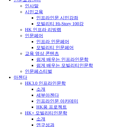
인사말
시민교육
인프라인문 시민강좌
모빌리티 Hi-Story 100강
HK 인프라 리빙랩
인문페어
인프라 인문페어
모빌리티 인문페어
교육 영상 콘텐츠
쉽게 배우는 인프라인문학
쉽게 배우는 모빌리티인문학
인문페스티벌
아젠다
HK3.0 인프라인문학
소개
세부아젠다
인프라인문 아카데미
HK움 프로젝트
HK+ 모빌리티인문학
소개
연구성과