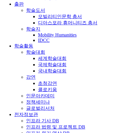
출판
학술도서
모빌리티인문학 총서
디아스포라 휴머니티즈 총서
학술지
Mobility Humanities
IDCC
학술활동
학술대회
세계학술대회
국제학술대회
국내학술대회
강연
초청강연
콜로키움
인문아카데미
정책세미나
글로벌리서처
전자정보관
인프라 기사 DB
인프라 법령 및 프로젝트 DB