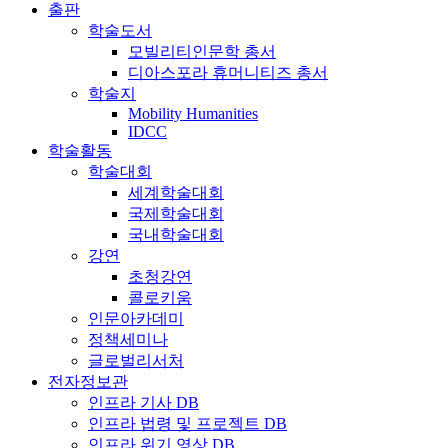
출판
학술도서
모빌리티인문학 총서
디아스포라 휴머니티즈 총서
학술지
Mobility Humanities
IDCC
학술활동
학술대회
세계학술대회
국제학술대회
국내학술대회
강연
초청강연
콜로키움
인문아카데미
정책세미나
글로벌리서처
전자정보관
인프라 기사 DB
인프라 법령 및 프로젝트 DB
인프라 위기 영상 DB