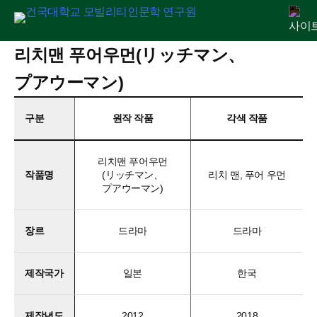
Skip
리치맨 푸어우먼(リッチマン、
연구원 소개
인문교양센터
아젠다
출판
학술활동
전자정보관
알림마당
to
プアウーマン)
content
구분
원작 작품
각색 작품
리치맨 푸어우먼
작품명
(リッチマン、
리치 맨, 푸어 우먼
プアウーマン)
장르
드라마
드라마
제작국가
일본
한국
제작년도
2012
2018