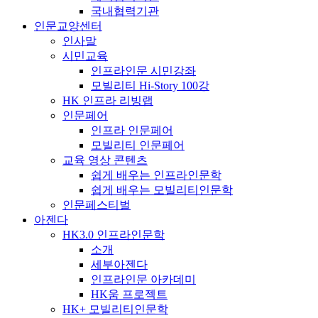
국내협력기관
인문교양센터
인사말
시민교육
인프라인문 시민강좌
모빌리티 Hi-Story 100강
HK 인프라 리빙랩
인문페어
인프라 인문페어
모빌리티 인문페어
교육 영상 콘텐츠
쉽게 배우는 인프라인문학
쉽게 배우는 모빌리티인문학
인문페스티벌
아젠다
HK3.0 인프라인문학
소개
세부아젠다
인프라인문 아카데미
HK움 프로젝트
HK+ 모빌리티인문학