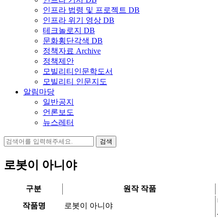
인프라 법령 및 프로젝트 DB
인프라 위기 영상 DB
테크놀로지 DB
문화횡단각색 DB
정책자료 Archive
정책제안
모빌리티인문학도서
모빌리티 인문지도
알림마당
일반공지
언론보도
뉴스레터
검
색:
로봇이 아니야
구분
원작 작품
작품명
로봇이 아니야