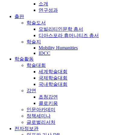
소개
연구성과
출판
학술도서
모빌리티인문학 총서
디아스포라 휴머니티즈 총서
학술지
Mobility Humanities
IDCC
학술활동
학술대회
세계학술대회
국제학술대회
국내학술대회
강연
초청강연
콜로키움
인문아카데미
정책세미나
글로벌리서처
전자정보관
인프라 기사 DB