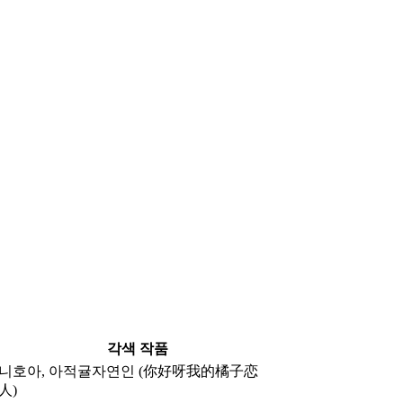
각색 작품
니호아, 아적귤자연인 (你好呀我的橘子恋
人)