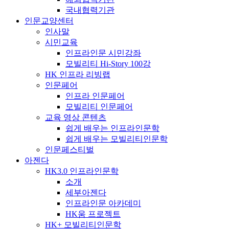
국내협력기관
인문교양센터
인사말
시민교육
인프라인문 시민강좌
모빌리티 Hi-Story 100강
HK 인프라 리빙랩
인문페어
인프라 인문페어
모빌리티 인문페어
교육 영상 콘텐츠
쉽게 배우는 인프라인문학
쉽게 배우는 모빌리티인문학
인문페스티벌
아젠다
HK3.0 인프라인문학
소개
세부아젠다
인프라인문 아카데미
HK움 프로젝트
HK+ 모빌리티인문학