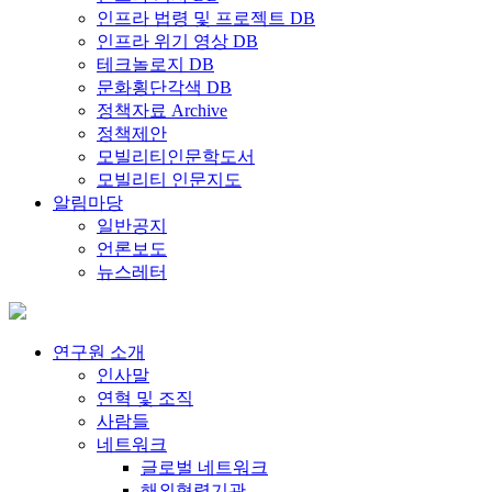
인프라 법령 및 프로젝트 DB
인프라 위기 영상 DB
테크놀로지 DB
문화횡단각색 DB
정책자료 Archive
정책제안
모빌리티인문학도서
모빌리티 인문지도
알림마당
일반공지
언론보도
뉴스레터
연구원 소개
인사말
연혁 및 조직
사람들
네트워크
글로벌 네트워크
해외협력기관