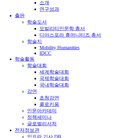
소개
연구성과
출판
학술도서
모빌리티인문학 총서
디아스포라 휴머니티즈 총서
학술지
Mobility Humanities
IDCC
학술활동
학술대회
세계학술대회
국제학술대회
국내학술대회
강연
초청강연
콜로키움
인문아카데미
정책세미나
글로벌리서처
전자정보관
인프라 기사 DB