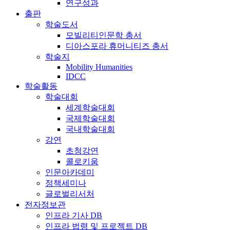
연구성과
출판
학술도서
모빌리티인문학 총서
디아스포라 휴머니티즈 총서
학술지
Mobility Humanities
IDCC
학술활동
학술대회
세계학술대회
국제학술대회
국내학술대회
강연
초청강연
콜로키움
인문아카데미
정책세미나
글로벌리서처
전자정보관
인프라 기사 DB
인프라 법령 및 프로젝트 DB