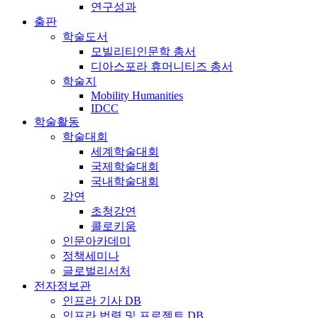
연구성과
출판
학술도서
모빌리티인문학 총서
디아스포라 휴머니티즈 총서
학술지
Mobility Humanities
IDCC
학술활동
학술대회
세계학술대회
국제학술대회
국내학술대회
강연
초청강연
콜로키움
인문아카데미
정책세미나
글로벌리서처
전자정보관
인프라 기사 DB
인프라 법령 및 프로젝트 DB