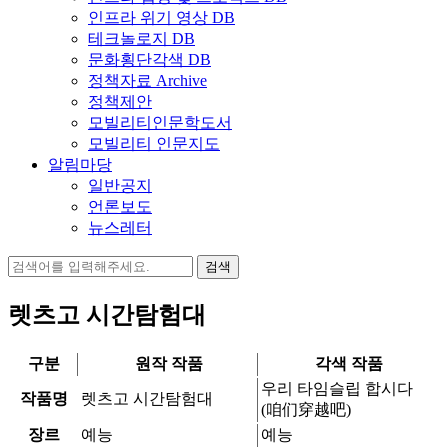
인프라 위기 영상 DB
테크놀로지 DB
문화횡단각색 DB
정책자료 Archive
정책제안
모빌리티인문학도서
모빌리티 인문지도
알림마당
일반공지
언론보도
뉴스레터
검
색:
렛츠고 시간탐험대
구분
원작 작품
각색 작품
우리 타임슬립 합시다
작품명
렛츠고 시간탐험대
(咱们穿越吧)
장르
예능
예능