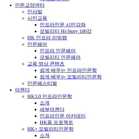
인문교양센터
인사말
시민교육
인프라인문 시민강좌
모빌리티 Hi-Story 100강
HK 인프라 리빙랩
인문페어
인프라 인문페어
모빌리티 인문페어
교육 영상 콘텐츠
쉽게 배우는 인프라인문학
쉽게 배우는 모빌리티인문학
인문페스티벌
아젠다
HK3.0 인프라인문학
소개
세부아젠다
인프라인문 아카데미
HK움 프로젝트
HK+ 모빌리티인문학
소개