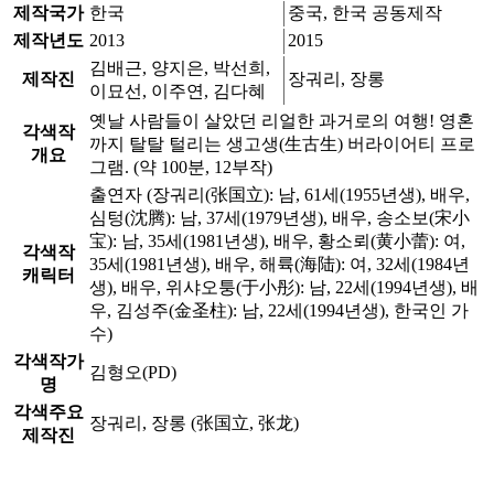
제작국가
한국
중국, 한국 공동제작
제작년도
2013
2015
김배근, 양지은, 박선희,
제작진
장궈리, 장롱
이묘선, 이주연, 김다혜
옛날 사람들이 살았던 리얼한 과거로의 여행! 영혼
각색작
까지 탈탈 털리는 생고생(生古生) 버라이어티 프로
개요
그램. (약 100분, 12부작)
출연자 (장궈리(张国立): 남, 61세(1955년생), 배우,
심텅(沈腾): 남, 37세(1979년생), 배우, 송소보(宋小
宝): 남, 35세(1981년생), 배우, 황소뢰(黄小蕾): 여,
각색작
35세(1981년생), 배우, 해륙(海陆): 여, 32세(1984년
캐릭터
생), 배우, 위샤오퉁(于小彤): 남, 22세(1994년생), 배
우, 김성주(金圣柱): 남, 22세(1994년생), 한국인 가
수)
각색작가
김형오(PD)
명
각색주요
장궈리, 장롱 (张国立, 张龙)
제작진