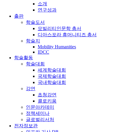
소개
연구성과
출판
학술도서
모빌리티인문학 총서
디아스포라 휴머니티즈 총서
학술지
Mobility Humanities
IDCC
학술활동
학술대회
세계학술대회
국제학술대회
국내학술대회
강연
초청강연
콜로키움
인문아카데미
정책세미나
글로벌리서처
전자정보관
인프라 기사 DB