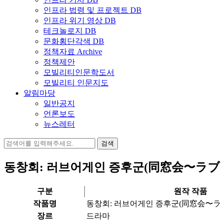
인프라 법령 및 프로젝트 DB
인프라 위기 영상 DB
테크놀로지 DB
문화횡단각색 DB
정책자료 Archive
정책제안
모빌리티인문학도서
모빌리티 인문지도
알림마당
일반공지
언론보도
뉴스레터
검
색:
동창회: 러브어게인 증후군(同窓会〜ラ
구분
원작 작품
작품명
동창회: 러브어게인 증후군(同窓会〜
장르
드라마