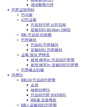
국내협력기관
인문교양센터
인사말
시민교육
인프라인문 시민강좌
모빌리티 Hi-Story 100강
HK 인프라 리빙랩
인문페어
인프라 인문페어
모빌리티 인문페어
교육 영상 콘텐츠
쉽게 배우는 인프라인문학
쉽게 배우는 모빌리티인문학
인문페스티벌
아젠다
HK3.0 인프라인문학
소개
세부아젠다
인프라인문 아카데미
HK움 프로젝트
HK+ 모빌리티인문학