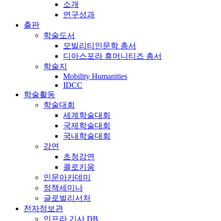
소개
연구성과
출판
학술도서
모빌리티인문학 총서
디아스포라 휴머니티즈 총서
학술지
Mobility Humanities
IDCC
학술활동
학술대회
세계학술대회
국제학술대회
국내학술대회
강연
초청강연
콜로키움
인문아카데미
정책세미나
글로벌리서처
전자정보관
인프라 기사 DB