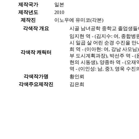
제작국가
일본
제작년도
2010
제작진
이노우에 유미코(각본)
각색작 개요
시골 남녀공학 중학교 졸업생들이 
임지현 역 - (김지수: 여, 종합
시 일곱 살 어린 순경 수진을 만나
희 역 - (이아현: 여, 강남 사모
각색작 캐릭터
부 도시계획과장), 박선주 역 - 
현의 시동생), 양종하 역 - (오재익
역 - (이인성: 남, 중3, 영욱 수진
각색작가명
황인뢰
각색주요제작진
김은희