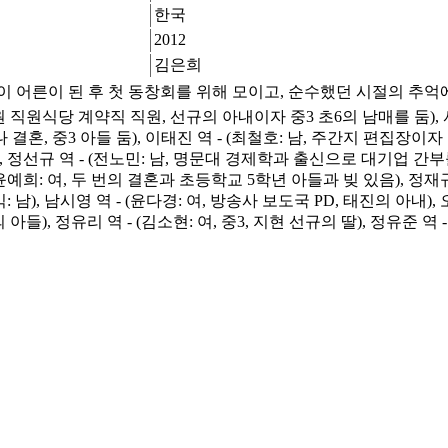
한국
2012
김은희
어른이 된 후 첫 동창회를 위해 모이고, 순수했던 시절의 추억에 
병원 직원식당 계약직 직원, 선규의 아내이자 중3 초6의 남매를 둠), 
 결혼, 중3 아들 둠), 이태진 역 - (최철호: 남, 주간지 편집장이
님), 정선규 역 - (전노민: 남, 명문대 경제학과 출신으로 대기업 간부
(윤예희: 여, 두 번의 결혼과 초등학교 5학년 아들과 빚 있음), 정재
: 남), 남시영 역 - (윤다경: 여, 방송사 보도국 PD, 태진의 아내)
의 아들), 정유리 역 - (김소현: 여, 중3, 지현 선규의 딸), 정유준 역