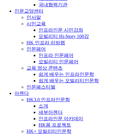
국내협력기관
인문교양센터
인사말
시민교육
인프라인문 시민강좌
모빌리티 Hi-Story 100강
HK 인프라 리빙랩
인문페어
인프라 인문페어
모빌리티 인문페어
교육 영상 콘텐츠
쉽게 배우는 인프라인문학
쉽게 배우는 모빌리티인문학
인문페스티벌
아젠다
HK3.0 인프라인문학
소개
세부아젠다
인프라인문 아카데미
HK움 프로젝트
HK+ 모빌리티인문학