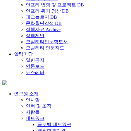
인프라 법령 및 프로젝트 DB
인프라 위기 영상 DB
테크놀로지 DB
문화횡단각색 DB
정책자료 Archive
정책제안
모빌리티인문학도서
모빌리티 인문지도
알림마당
일반공지
언론보도
뉴스레터
연구원 소개
인사말
연혁 및 조직
사람들
네트워크
글로벌 네트워크
해외협력기관