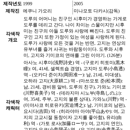
제작년도
1999
2005
제작진
에쿠니 가오리
미나모토 다카시(감독)
도루의 어머니는 친구인 시후미가 경영하는 가게로
도루를 데리고 간다. 나이 차이는 스물이지만 시후
미는 친구의 아들 도루와 사랑에 빠진다. 도루의 친
각색작
구인 고지 또한 가정이 있는 여성을 사랑하게 된다.
개요
도루가 사랑에 모든 것을 거는 반면, 고지는 연상의
유부녀를 즐겨 사귀는 바람둥이이다. 도루와 시후
미, 고지와 기미코의 연애를 그린 이야기. (126분)
아사노 시후미(浅野詩史) 역 - (구로키 히토미(黒木
瞳): 여, 41세, 셀렉트숍 경영), 고지마 도루(小島透)
역 - (오카다 준이치(岡田准一): 남, 21세, 미대생),
오하라 고지(大原耕二) 역 - (마쓰모토 준(松本潤):
남, 21세, 경비원 알바, 도루의 친구), 가와노 기미코
(川野喜美子) 역 - (데라지마 시노부(寺島しのぶ):
여, 35세, 주부, 고지의 불륜 상대), 가와노(川野) 역 -
각색작
(미야사코 히로유키(宮迫博之): 남, 기미코의 남편),
캐릭터
요시다(吉田) 역 - (히라야마 아야(平山あや): 여, 고
지의 고교시절 동창이자 고지를 좋아함), 유리(由
利) 역 - (가토 로사(加藤ローサ): 여, 고지의 연인),
고지마 요코(小島陽子) 역 - (요 기미코(余貴美子):