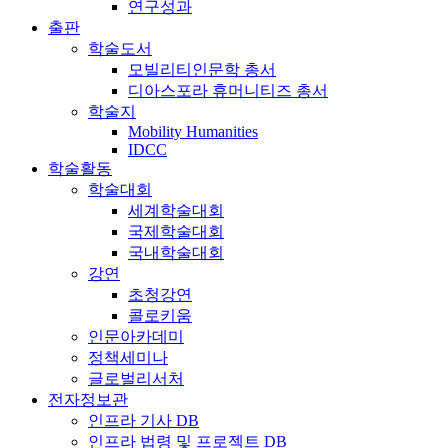
연구성과
출판
학술도서
모빌리티인문학 총서
디아스포라 휴머니티즈 총서
학술지
Mobility Humanities
IDCC
학술활동
학술대회
세계학술대회
국제학술대회
국내학술대회
강연
초청강연
콜로키움
인문아카데미
정책세미나
글로벌리서처
전자정보관
인프라 기사 DB
인프라 법령 및 프로젝트 DB