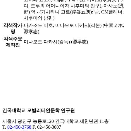
여, 도루의 어머니이자 시후미의 친구), 아사노(浅
野) 역 - (기시타니 고로(岸谷五朗): 남, CM플래너,
시후미의 남편)
각색작가
나카조노 미호, 미나모토 다카시(각본) (中園ミホ,
명
源孝志)
각색주요
미나모토 다카시(감독) (源孝志)
제작진
건국대학교 모빌리티인문학 연구원
서울시 광진구 능동로120 건국대학교 새천년관 11층
T.
02-450-3768
F. 02-456-3807