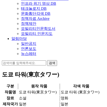
인프라 위기 영상 DB
테크놀로지 DB
문화횡단각색 DB
정책자료 Archive
정책제안
모빌리티인문학도서
모빌리티 인문지도
알림마당
일반공지
언론보도
뉴스레터
검
색:
도쿄 타워(東京タワー)
구분
원작 작품
각색 작품
작품명
도쿄 타워(東京タワー)
도쿄 타워 (東京タワー)
장르
소설
영화
제작국가
일본
일본