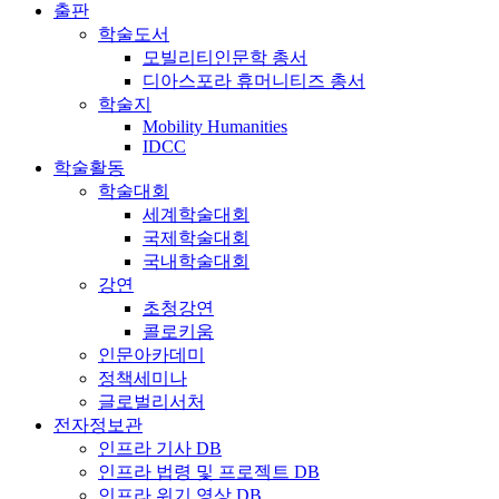
출판
학술도서
모빌리티인문학 총서
디아스포라 휴머니티즈 총서
학술지
Mobility Humanities
IDCC
학술활동
학술대회
세계학술대회
국제학술대회
국내학술대회
강연
초청강연
콜로키움
인문아카데미
정책세미나
글로벌리서처
전자정보관
인프라 기사 DB
인프라 법령 및 프로젝트 DB
인프라 위기 영상 DB