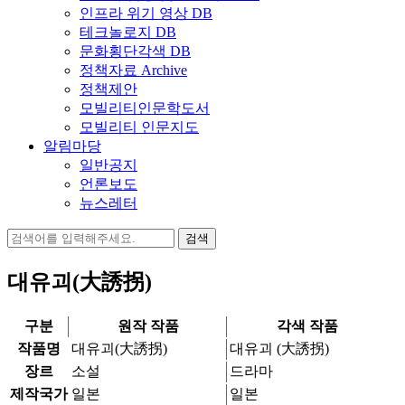
인프라 위기 영상 DB
테크놀로지 DB
문화횡단각색 DB
정책자료 Archive
정책제안
모빌리티인문학도서
모빌리티 인문지도
알림마당
일반공지
언론보도
뉴스레터
검
색:
대유괴(大誘拐)
구분
원작 작품
각색 작품
작품명
대유괴(大誘拐)
대유괴 (大誘拐)
장르
소설
드라마
제작국가
일본
일본