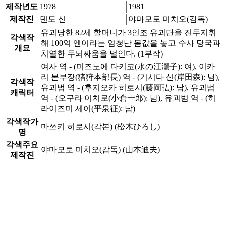
제작년도
1978
1981
제작진
덴도 신
야마모토 미치오(감독)
유괴당한 82세 할머니가 3인조 유괴단을 진두지휘
각색작
해 100억 엔이라는 엄청난 몸값을 놓고 수사 당국과
개요
치열한 두뇌싸움을 벌인다. (1부작)
여사 역 - (미즈노에 다키코(水の江瀧子): 여), 이카
리 본부장(猪狩本部長) 역 - (기시다 신(岸田森): 남),
각색작
유괴범 역 - (후지오카 히로시(藤岡弘): 남), 유괴범
캐릭터
역 - (오구라 이치로(小倉一郎): 남), 유괴범 역 - (히
라이즈미 세이(平泉征): 남)
각색작가
마쓰키 히로시(각본) (松木ひろし)
명
각색주요
야마모토 미치오(감독) (山本迪夫)
제작진