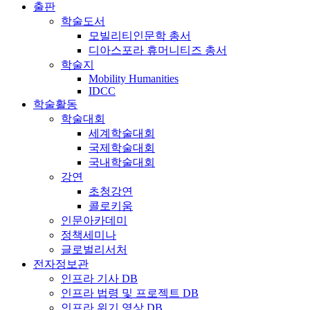
출판
학술도서
모빌리티인문학 총서
디아스포라 휴머니티즈 총서
학술지
Mobility Humanities
IDCC
학술활동
학술대회
세계학술대회
국제학술대회
국내학술대회
강연
초청강연
콜로키움
인문아카데미
정책세미나
글로벌리서처
전자정보관
인프라 기사 DB
인프라 법령 및 프로젝트 DB
인프라 위기 영상 DB