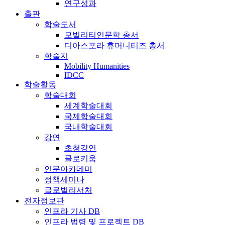
연구성과
출판
학술도서
모빌리티인문학 총서
디아스포라 휴머니티즈 총서
학술지
Mobility Humanities
IDCC
학술활동
학술대회
세계학술대회
국제학술대회
국내학술대회
강연
초청강연
콜로키움
인문아카데미
정책세미나
글로벌리서처
전자정보관
인프라 기사 DB
인프라 법령 및 프로젝트 DB