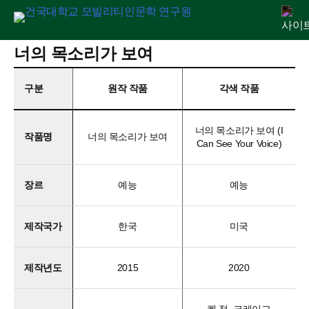
Skip
너의 목소리가 보여
연구원 소개
인문교양센터
아젠다
출판
학술활동
전자정보관
알림마당
to
content
구분
원작 작품
각색 작품
너의 목소리가 보여 (I
작품명
너의 목소리가 보여
Can See Your Voice)
장르
예능
예능
제작국가
한국
미국
제작년도
2015
2020