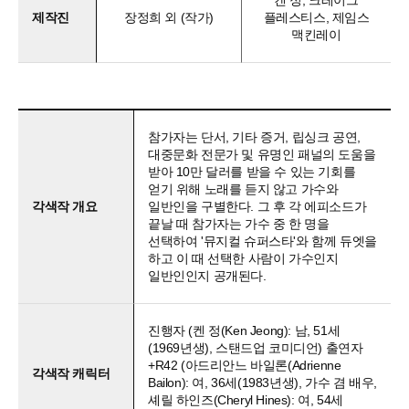
켄 정, 크레이그
제작진
장정희 외 (작가)
플레스티스, 제임스
맥킨레이
참가자는 단서, 기타 증거, 립싱크 공연,
대중문화 전문가 및 유명인 패널의 도움을
받아 10만 달러를 받을 수 있는 기회를
얻기 위해 노래를 듣지 않고 가수와
각색작 개요
일반인을 구별한다. 그 후 각 에피소드가
끝날 때 참가자는 가수 중 한 명을
선택하여 '뮤지컬 슈퍼스타'와 함께 듀엣을
하고 이 때 선택한 사람이 가수인지
일반인인지 공개된다.
진행자 (켄 정(Ken Jeong): 남, 51세
(1969년생), 스탠드업 코미디언) 출연자
+R42 (아드리안느 바일론(Adrienne
각색작 캐릭터
Bailon): 여, 36세(1983년생), 가수 겸 배우,
셰릴 하인즈(Cheryl Hines): 여, 54세