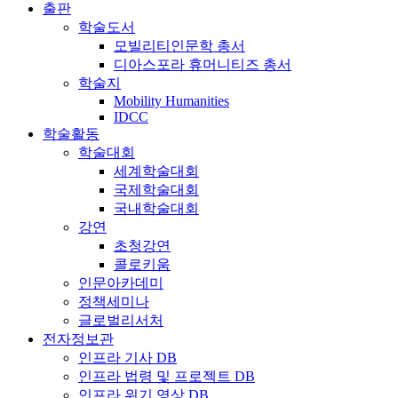
출판
학술도서
모빌리티인문학 총서
디아스포라 휴머니티즈 총서
학술지
Mobility Humanities
IDCC
학술활동
학술대회
세계학술대회
국제학술대회
국내학술대회
강연
초청강연
콜로키움
인문아카데미
정책세미나
글로벌리서처
전자정보관
인프라 기사 DB
인프라 법령 및 프로젝트 DB
인프라 위기 영상 DB