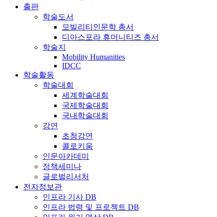
출판
학술도서
모빌리티인문학 총서
디아스포라 휴머니티즈 총서
학술지
Mobility Humanities
IDCC
학술활동
학술대회
세계학술대회
국제학술대회
국내학술대회
강연
초청강연
콜로키움
인문아카데미
정책세미나
글로벌리서처
전자정보관
인프라 기사 DB
인프라 법령 및 프로젝트 DB