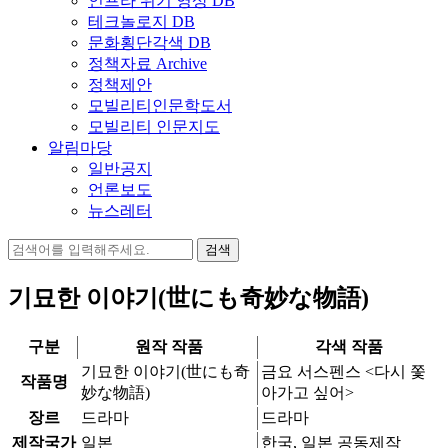
인프라 위기 영상 DB
테크놀로지 DB
문화횡단각색 DB
정책자료 Archive
정책제안
모빌리티인문학도서
모빌리티 인문지도
알림마당
일반공지
언론보도
뉴스레터
검
색:
기묘한 이야기(世にも奇妙な物語)
구분
원작 작품
각색 작품
기묘한 이야기(世にも奇
금요 서스펜스 <다시 쫓
작품명
妙な物語)
아가고 싶어>
장르
드라마
드라마
제작국가
일본
한국, 일본 공동제작