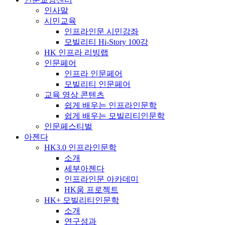
인사말
시민교육
인프라인문 시민강좌
모빌리티 Hi-Story 100강
HK 인프라 리빙랩
인문페어
인프라 인문페어
모빌리티 인문페어
교육 영상 콘텐츠
쉽게 배우는 인프라인문학
쉽게 배우는 모빌리티인문학
인문페스티벌
아젠다
HK3.0 인프라인문학
소개
세부아젠다
인프라인문 아카데미
HK움 프로젝트
HK+ 모빌리티인문학
소개
연구성과