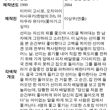
제작년도
1990
2004
미카미 고시로, 오치아이
마사유키(한밤의 DJ), 야
제작진
이상우(연출)
마우라 유다이(쫓아가고
싶어)
선미는 자신의 뒤를 쫓으며 사진을 찍어대는 한 남
자에게 그만하라고 소리친다. 이 남자는 선미를 처
음 본 순간부터 좋아했다고 고백을 하지만 선미에
겐 오래 전부터 짝사랑하던 피자 배달원이 있었다.
어느 날, 선미는 용기를 내어 직접 짠 목도리를 전하
기 위해 가게 앞에서 피자 배달원을 기다리지만, 결
국 전해 주지 못하고 집으로 돌아가는 그를 몰래 따
라가 순찰중인 경찰을 피하려다 베란다까지 올라간
각색작
다. 결국 그에게 들키고 만 선미는 좋아한다는 고백
개요
을 하지만 돌아오는 건 거절 뿐. 그 순간, 집 안에 들
어오던 한 여자가 선미와 피자 배달원을 보고 깜짝
놀라는데, 당황한 피자 배달원은 "당신을 처음 본
순간부터 좋아하게 되어 당신의 집에 들어오게 됐
다"는 어이없는 말을 하게 되고 두 사람은 집에서
쫓겨난다. 4명의 쫓고 쫓기는 기묘한 스토킹 이야기