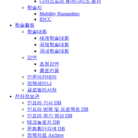
디아스포라 휴머니티즈 총서
학술지
Mobility Humanities
IDCC
학술활동
학술대회
세계학술대회
국제학술대회
국내학술대회
강연
초청강연
콜로키움
인문아카데미
정책세미나
글로벌리서처
전자정보관
인프라 기사 DB
인프라 법령 및 프로젝트 DB
인프라 위기 영상 DB
테크놀로지 DB
문화횡단각색 DB
정책자료 Archive