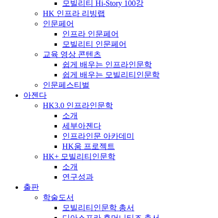
모빌리티 Hi-Story 100강
HK 인프라 리빙랩
인문페어
인프라 인문페어
모빌리티 인문페어
교육 영상 콘텐츠
쉽게 배우는 인프라인문학
쉽게 배우는 모빌리티인문학
인문페스티벌
아젠다
HK3.0 인프라인문학
소개
세부아젠다
인프라인문 아카데미
HK움 프로젝트
HK+ 모빌리티인문학
소개
연구성과
출판
학술도서
모빌리티인문학 총서
디아스포라 휴머니티즈 총서