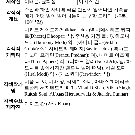
제작진
이태곤, 윤희정
아지즈 칸
주인과 하인 사이에 역할 반전이 일어나면 가족들
각색작
에게 어떤 일이 일어나는지 탐구한 드라마. (20분,
개요
100부작)
시카르 제이드자(Shikhar Jadeja)역 - (데헤라즈 뒤파
르(Dheeraj Dhoopar): 남, 중산층 가정 출신), 하모니
모디(Harmony Modi) 역 - (아디티 굽타(Additi
각색작
Gupta): 여), 사비트리 제데자(Savitri Jadeja) 역 - (프
캐릭터
라노티 프라단(Pranoti Pradhan): 여), 니미트 아즈메
라(Nimit Ajmera) 역 - (파하드 알리(Fahad Ali): 남, 하
모니를 좋아하지만 결혼식 날에 떠남), 히랄 모디
(Hiral Modi) 역 - (재스윈더(Jaswinder): 남)
비풀 디 샤, 비바 싱, 라제쉬 소니, 아바스 히에라푸
각색작가
르왈라 & 지텐드라 파마 (Vipul D Shah, Vibha Singh,
명
Rajesh Soni, Abbaas Hierapurwala & Jitendra Parmar)
각색주요
아지즈 칸 (Aziz Khan)
제작진