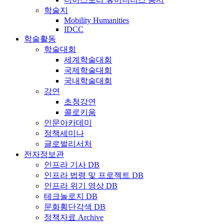
학술지
Mobility Humanities
IDCC
학술활동
학술대회
세계학술대회
국제학술대회
국내학술대회
강연
초청강연
콜로키움
인문아카데미
정책세미나
글로벌리서처
전자정보관
인프라 기사 DB
인프라 법령 및 프로젝트 DB
인프라 위기 영상 DB
테크놀로지 DB
문화횡단각색 DB
정책자료 Archive