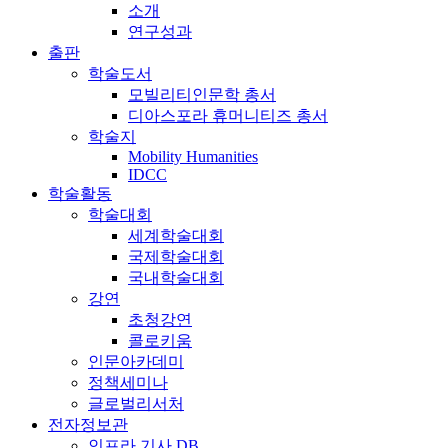
소개
연구성과
출판
학술도서
모빌리티인문학 총서
디아스포라 휴머니티즈 총서
학술지
Mobility Humanities
IDCC
학술활동
학술대회
세계학술대회
국제학술대회
국내학술대회
강연
초청강연
콜로키움
인문아카데미
정책세미나
글로벌리서처
전자정보관
인프라 기사 DB