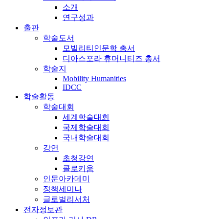
소개
연구성과
출판
학술도서
모빌리티인문학 총서
디아스포라 휴머니티즈 총서
학술지
Mobility Humanities
IDCC
학술활동
학술대회
세계학술대회
국제학술대회
국내학술대회
강연
초청강연
콜로키움
인문아카데미
정책세미나
글로벌리서처
전자정보관