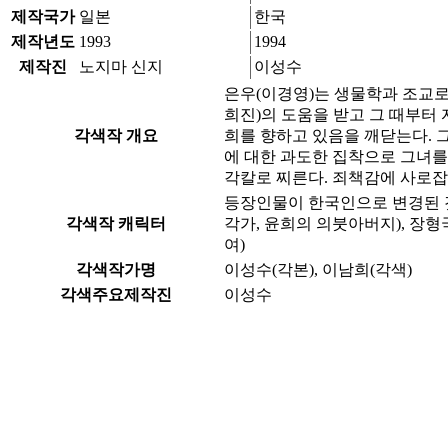
제작국가
일본
한국
제작년도
1993
1994
제작진
노지마 신지
이성수
은우(이경영)는 생물학과 조교로
희진)의 도움을 받고 그 때부터
각색작 개요
희를 향하고 있음을 깨닫는다. 
에 대한 과도한 집착으로 그녀를
각칼로 찌른다. 죄책감에 사로잡
등장인물이 한국인으로 변경된 것 이외
각색작 캐릭터
각가, 윤희의 의붓아버지), 장형국 역 
여)
각색작가명
이성수(각본), 이남희(각색)
각색주요제작진
이성수