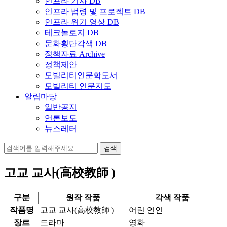
인프라 기사 DB
인프라 법령 및 프로젝트 DB
인프라 위기 영상 DB
테크놀로지 DB
문화횡단각색 DB
정책자료 Archive
정책제안
모빌리티인문학도서
모빌리티 인문지도
알림마당
일반공지
언론보도
뉴스레터
검
색:
고교 교사(高校教師 )
구분
원작 작품
각색 작품
작품명
고교 교사(高校教師 )
어린 연인
장르
드라마
영화