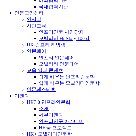
해외협력기관
국내협력기관
인문교양센터
인사말
시민교육
인프라인문 시민강좌
모빌리티 Hi-Story 100강
HK 인프라 리빙랩
인문페어
인프라 인문페어
모빌리티 인문페어
교육 영상 콘텐츠
쉽게 배우는 인프라인문학
쉽게 배우는 모빌리티인문학
인문페스티벌
아젠다
HK3.0 인프라인문학
소개
세부아젠다
인프라인문 아카데미
HK움 프로젝트
HK+ 모빌리티인문학