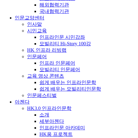
해외협력기관
국내협력기관
인문교양센터
인사말
시민교육
인프라인문 시민강좌
모빌리티 Hi-Story 100강
HK 인프라 리빙랩
인문페어
인프라 인문페어
모빌리티 인문페어
교육 영상 콘텐츠
쉽게 배우는 인프라인문학
쉽게 배우는 모빌리티인문학
인문페스티벌
아젠다
HK3.0 인프라인문학
소개
세부아젠다
인프라인문 아카데미
HK움 프로젝트