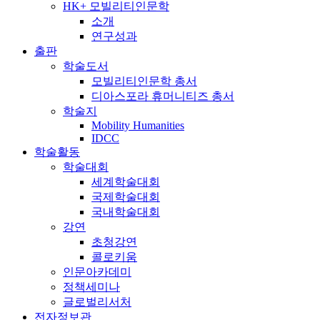
HK+ 모빌리티인문학
소개
연구성과
출판
학술도서
모빌리티인문학 총서
디아스포라 휴머니티즈 총서
학술지
Mobility Humanities
IDCC
학술활동
학술대회
세계학술대회
국제학술대회
국내학술대회
강연
초청강연
콜로키움
인문아카데미
정책세미나
글로벌리서처
전자정보관