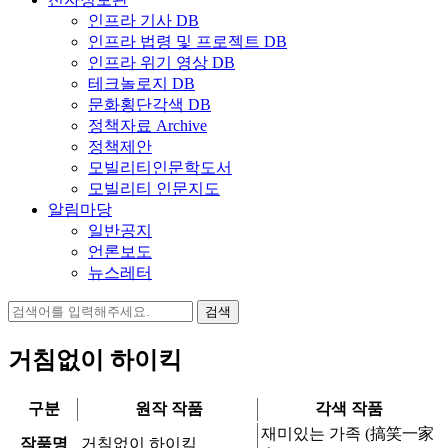
인프라 기사 DB
인프라 법령 및 프로젝트 DB
인프라 위기 영상 DB
테크놀로지 DB
문화횡단각색 DB
정책자료 Archive
정책제안
모빌리티인문학도서
모빌리티 인문지도
알림마당
일반공지
언론보도
뉴스레터
검
색:
거침없이 하이킥
구분
원작 작품
각색 작품
재미있는 가족 (搞笑一家
작품명
거침없이 하이킥