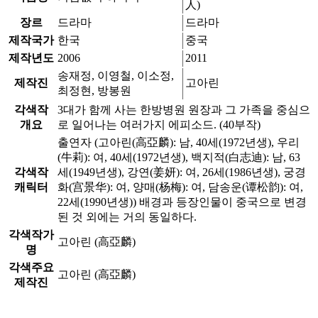
人)
장르
드라마
드라마
제작국가
한국
중국
제작년도
2006
2011
송재정, 이영철, 이소정,
제작진
고아린
최정현, 방봉원
각색작
3대가 함께 사는 한방병원 원장과 그 가족을 중심으
개요
로 일어나는 여러가지 에피소드. (40부작)
출연자 (고아린(高亞麟): 남, 40세(1972년생), 우리
(牛莉): 여, 40세(1972년생), 백지적(白志迪): 남, 63
각색작
세(1949년생), 강연(姜妍): 여, 26세(1986년생), 궁경
캐릭터
화(宫景华): 여, 양매(杨梅): 여, 담송운(谭松韵): 여,
22세(1990년생)) 배경과 등장인물이 중국으로 변경
된 것 외에는 거의 동일하다.
각색작가
고아린 (高亞麟)
명
각색주요
고아린 (高亞麟)
제작진