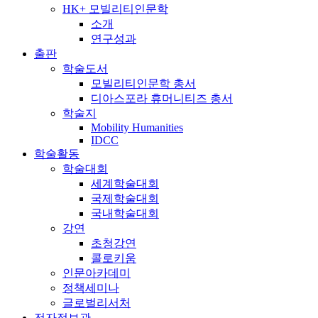
HK+ 모빌리티인문학
소개
연구성과
출판
학술도서
모빌리티인문학 총서
디아스포라 휴머니티즈 총서
학술지
Mobility Humanities
IDCC
학술활동
학술대회
세계학술대회
국제학술대회
국내학술대회
강연
초청강연
콜로키움
인문아카데미
정책세미나
글로벌리서처
전자정보관