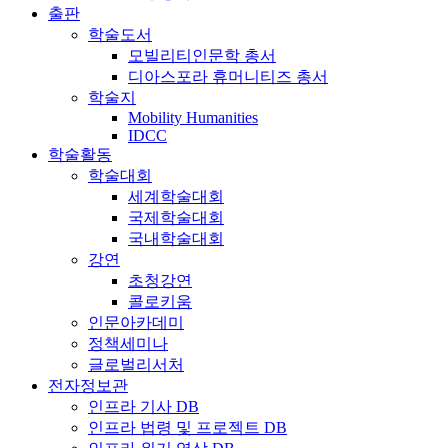
출판
학술도서
모빌리티인문학 총서
디아스포라 휴머니티즈 총서
학술지
Mobility Humanities
IDCC
학술활동
학술대회
세계학술대회
국제학술대회
국내학술대회
강연
초청강연
콜로키움
인문아카데미
정책세미나
글로벌리서처
전자정보관
인프라 기사 DB
인프라 법령 및 프로젝트 DB