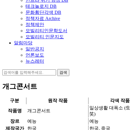
인프라 위기 영상 DB
테크놀로지 DB
문화횡단각색 DB
정책자료 Archive
정책제안
모빌리티인문학도서
모빌리티 인문지도
알림마당
일반공지
언론보도
뉴스레터
검
색:
개그콘서트
구분
원작 작품
각색 작품
일상생활 대폭소 (
작품명
개그콘서트
笑)
장르
예능
예능
제작국가
한국
한국, 중국