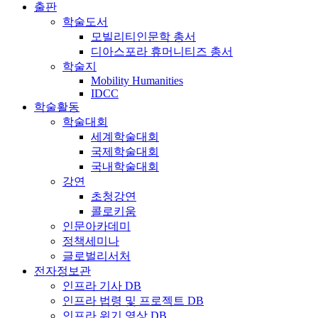
출판
학술도서
모빌리티인문학 총서
디아스포라 휴머니티즈 총서
학술지
Mobility Humanities
IDCC
학술활동
학술대회
세계학술대회
국제학술대회
국내학술대회
강연
초청강연
콜로키움
인문아카데미
정책세미나
글로벌리서처
전자정보관
인프라 기사 DB
인프라 법령 및 프로젝트 DB
인프라 위기 영상 DB