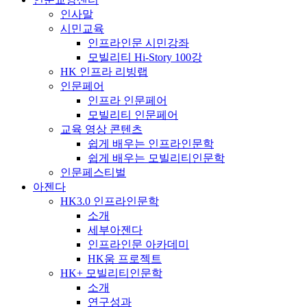
인사말
시민교육
인프라인문 시민강좌
모빌리티 Hi-Story 100강
HK 인프라 리빙랩
인문페어
인프라 인문페어
모빌리티 인문페어
교육 영상 콘텐츠
쉽게 배우는 인프라인문학
쉽게 배우는 모빌리티인문학
인문페스티벌
아젠다
HK3.0 인프라인문학
소개
세부아젠다
인프라인문 아카데미
HK움 프로젝트
HK+ 모빌리티인문학
소개
연구성과