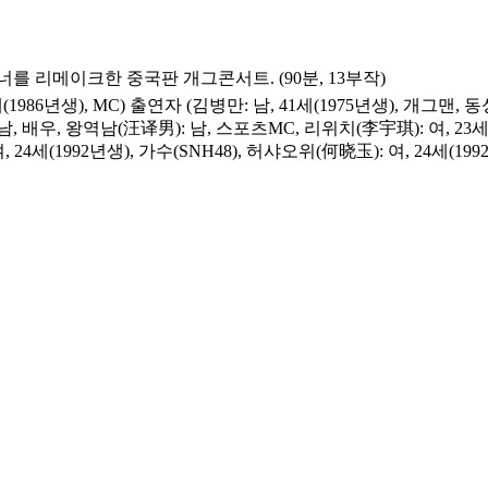
 리메이크한 중국판 개그콘서트. (90분, 13부작)
1986년생), MC) 출연자 (김병만: 남, 41세(1975년생), 개그맨, 동성
 남, 배우, 왕역남(汪译男): 남, 스포츠MC, 리위치(李宇琪): 여, 23세(1
 24세(1992년생), 가수(SNH48), 허샤오위(何晓玉): 여, 24세(199