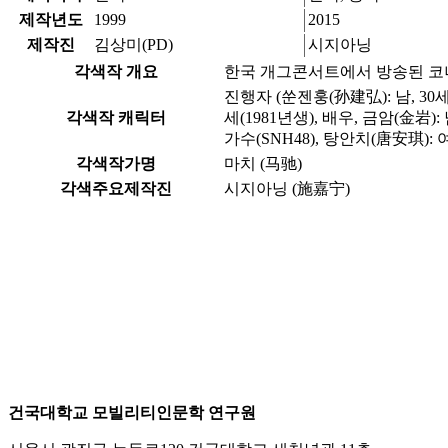
제작년도
1999
2015
제작진
김상미(PD)
시지아닝
각색작 개요
한국 개그콘서트에서 방송된 코너를
진행자 (쑨젠훙(孙建弘): 남, 30세(
각색작 캐릭터
세(1981년생), 배우, 금암(金岩):
가수(SNH48), 탕안치(唐安琪): 여,
각색작가명
마치 (马驰)
각색주요제작진
시지아닝 (施嘉宁)
건국대학교 모빌리티인문학 연구원