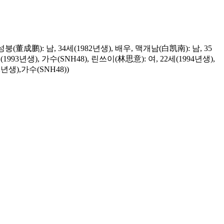
붕(董成鹏): 남, 34세(1982년생), 배우, 맥개남(白凯南): 남, 35
993년생), 가수(SNH48), 린쓰이(林思意): 여, 22세(1994년생),
2년생),가수(SNH48))