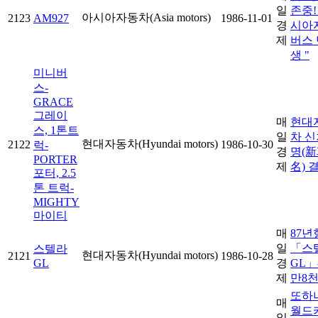
일
존중!
아시아자동차(Asia motors)
2123
AM927
1986-11-01
경
시아
제
버스 
생 "
미니버
스-
GRACE
그레이
매
현대
스, 1톤트
일
차 신
현대자동차(Hyundai motors)
2122
1986-10-30
럭-
경
명(
PORTER
제
名) 
포터, 2.5
톤 트럭-
MIGHTY
마이티
매
87년
일
「스
스텔라
현대자동차(Hyundai motors)
2121
1986-10-28
GL
경
GL」-
제
만8천
또하
매
월드
일