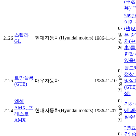
(車
募)""
569
이면 
매
(格)
일
은 중
스텔라
현대자동차(Hyundai motors)
2126
1986-11-14
GL
경
차(
제
車)를
련할 
있읍
월드
매
정상
일
르망살롱
2125
대우자동차
1986-11-10
망살
경
(GTE)
(GTE
제
생!
매
엑셀
격찬 
일
AMX, 프
현대자동차(Hyundai motors)
에 쾌
2124
1986-11-07
경
레스토
질주!
AMX
제
"연
매
감! 