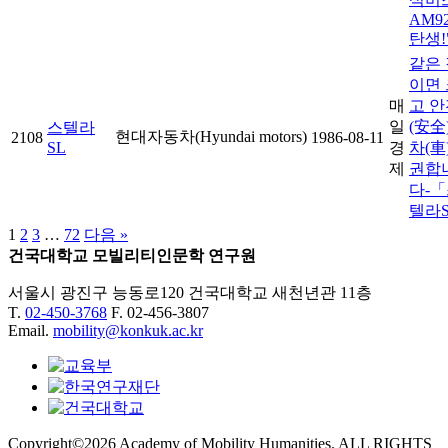
AM9
탄생!
같은 
이면 
매
고 안
일
(安全
스텔라
현대자동차(Hyundai motors)
2108
1986-08-11
SL
경
차(車
제
권합
다-
텔라
1
2
3
…
72
다음 »
건국대학교 모빌리티인문학 연구원
서울시 광진구 능동로120 건국대학교 새천년관 11층
T.
02-450-3768
F. 02-456-3807
Email.
mobility@konkuk.ac.kr
Copyright©2026 Academy of Mobility Humanities. ALL RIGHTS