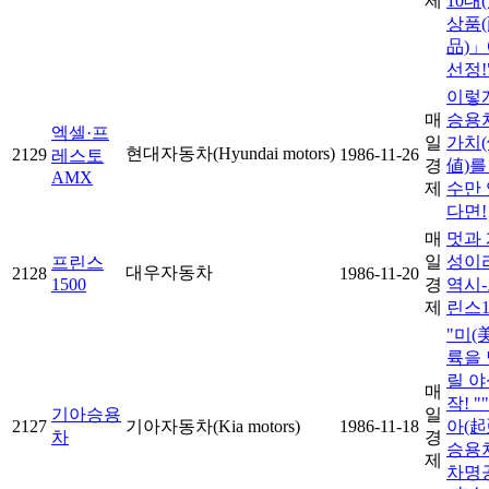
제
10대(
상품
品)
선정!
이렇
매
승용
엑셀·프
일
가치
현대자동차(Hyundai motors)
2129
1986-11-26
레스토
경
値)를
AMX
제
수만 
다면!
매
멋과 
일
성이
프린스
대우자동차
2128
1986-11-20
1500
경
역시
제
린스1
"미(
륙을 
릴 야
매
작! "
기아승용
일
2127
기아자동차(Kia motors)
1986-11-18
아(起
차
경
승용
제
차명