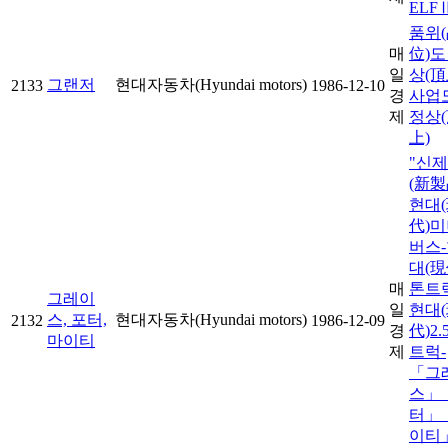
ELFⅡ
품위
매
位)도
일
상(頂
그랜저
현대자동차(Hyundai motors)
2133
1986-12-10
경
사업
제
정상
上)
"신
(新製
현대
代)
버스
대(現
매
톤트
그레이
일
현대
스, 포터,
현대자동차(Hyundai motors)
2132
1986-12-09
경
代)2.
마이티
제
트럭-
「그
스」
터」
이티