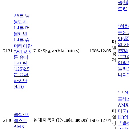
생(誕
生)!"
2.5톤 냉
동탑차
"한
1.4톤 더
높은 
블캐빈
아(起
1.4톤 슈
매
의 기
퍼타이탄
일
기아자동차(Kia motors)
(技術
2131
1986-12-05
(W/L)2.5
경
""고
톤 슈퍼
제
이익
타이탄
돌려
(12S)2.5
톤 슈퍼
니다"
타이탄
(43S)
"「엑
프레
AM
매
미국
엑셀·프
일
国)의
현대자동차(Hyundai motors)
2130
1986-12-04
레스토
경
「올
AMX