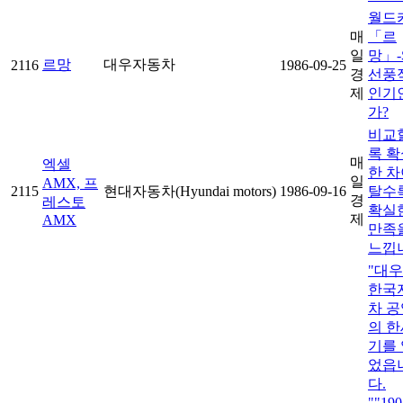
월드
매
「르
일
망」
르망
대우자동차
2116
1986-09-25
경
선풍
제
인기
가?
비교
록 확
매
엑셀
한 차
일
AMX, 프
2115
현대자동차(Hyundai motors)
1986-09-16
탈수
경
레스토
확실
제
AMX
만족
느낍
"대
한국
차 공
의 한
기를 
었읍
다.
""19