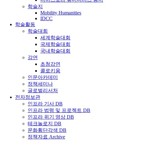
학술지
Mobility Humanities
IDCC
학술활동
학술대회
세계학술대회
국제학술대회
국내학술대회
강연
초청강연
콜로키움
인문아카데미
정책세미나
글로벌리서처
전자정보관
인프라 기사 DB
인프라 법령 및 프로젝트 DB
인프라 위기 영상 DB
테크놀로지 DB
문화횡단각색 DB
정책자료 Archive