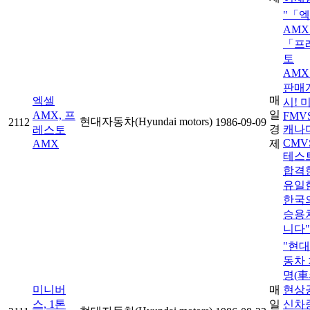
"「
AMX
「프
토
AM
판매
매
엑셀
시! 
일
AMX, 프
FMVS
현대자동차(Hyundai motors)
2112
1986-09-09
경
캐나
레스토
CMV
AMX
제
테스
합격
유일
한국
승용
니다"
"현
동차 
명(車
미니버
매
현상
스, 1톤
일
신차