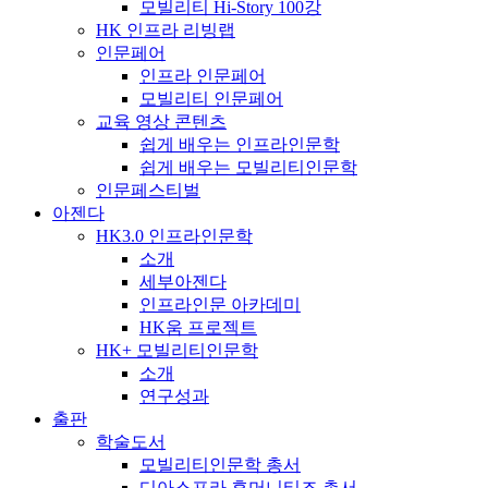
모빌리티 Hi-Story 100강
HK 인프라 리빙랩
인문페어
인프라 인문페어
모빌리티 인문페어
교육 영상 콘텐츠
쉽게 배우는 인프라인문학
쉽게 배우는 모빌리티인문학
인문페스티벌
아젠다
HK3.0 인프라인문학
소개
세부아젠다
인프라인문 아카데미
HK움 프로젝트
HK+ 모빌리티인문학
소개
연구성과
출판
학술도서
모빌리티인문학 총서
디아스포라 휴머니티즈 총서