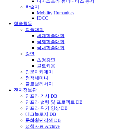
디아스포라 휴머니티즈 총서
학술지
Mobility Humanities
IDCC
학술활동
학술대회
세계학술대회
국제학술대회
국내학술대회
강연
초청강연
콜로키움
인문아카데미
정책세미나
글로벌리서처
전자정보관
인프라 기사 DB
인프라 법령 및 프로젝트 DB
인프라 위기 영상 DB
테크놀로지 DB
문화횡단각색 DB
정책자료 Archive