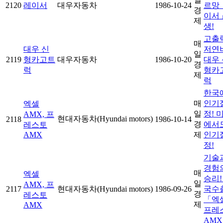
2120
레이서
대우자동차
1986-10-24
르망
경
이서
제
생!
고출력
매
대우 신
저연
일
2119
형카고트
대우자동차
1986-10-20
대우 
경
럭
형카
제
럭
한국
매
인기
엑셀
일
정! 
AMX, 프
현대자동차(Hyundai motors)
2118
1986-10-14
경
에서
레스토
AMX
제
인기
정!
기술
경험
매
엑셀
승리!
일
AMX, 프
2117
현대자동차(Hyundai motors)
1986-09-26
국수
경
레스토
「엑
제
AMX
프레
AM