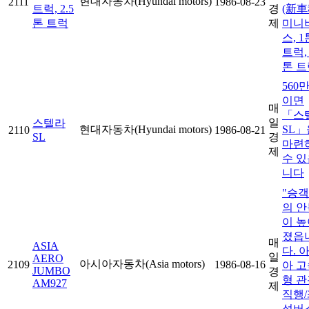
현대자동차(Hyundai motors)
2111
1986-08-23
트럭, 2.5
경
(新車
톤 트럭
제
미니
스, 1
트럭, 
톤 트
560
이면
매
「스
일
스텔라
현대자동차(Hyundai motors)
SL」
2110
1986-08-21
SL
경
마련
제
수 있
니다
"승
의 안
이 높
졌읍
매
ASIA
다. 
일
AERO
아시아자동차(Asia motors)
2109
1986-08-16
아 고
JUMBO
경
형 관
AM927
제
직행/
석버