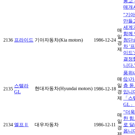
봉고 
매개시
"기
만들
세계
매
함께 
일
2136
프라이드
기아자동차(Kia motors)
1986-12-24
첨단
경
차 '
제
이드'
결정
니다.
품위
매
位)가
일
층 돋
스텔라
현대자동차(Hyundai motors)
2135
1986-12-18
GL
경
입니
제
「스
GL」
"더욱
매
한 힘
일
2134
엘프Ⅱ
대우자동차
1986-12-11
로 달
경
옵니다
제