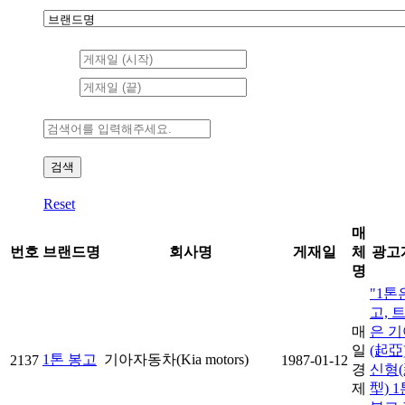
Reset
매
번호
브랜드명
회사명
게재일
체
광고
명
"1톤
고, 
매
은 기
일
(起亞)
1톤 봉고
기아자동차(Kia motors)
2137
1987-01-12
경
신형
제
型) 