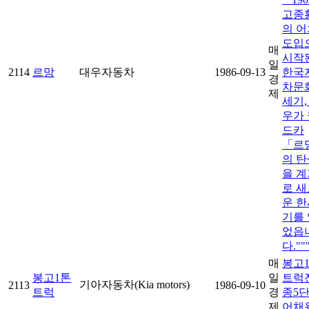
고종
의 어
도입
매
시작
일
2114
르망
대우자동차
1986-09-13
한국
경
차문화
제
세기,
우가 
드카
「르
의 탄
을 계
로 새
운 한
기를 
었읍
다.""
매
봉고
봉고1톤
일
트럭
기아자동차(Kia motors)
2113
1986-09-10
트럭
경
종5
제
어채